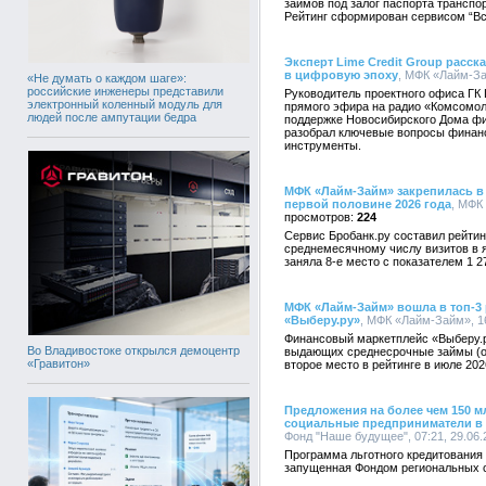
займов под залог паспорта транспор
Рейтинг сформирован сервисом “В
Эксперт Lime Credit Group расс
в цифровую эпоху
, МФК «Лайм-За
«Не думать о каждом шаге»:
российские инженеры представили
Руководитель проектного офиса ГК 
электронный коленный модуль для
прямого эфира на радио «Комсомол
людей после ампутации бедра
поддержке Новосибирского Дома фи
разобрал ключевые вопросы финан
инструменты.
МФК «Лайм-Займ» закрепилась в
первой половине 2026 года
, МФК
224
Сервис Бробанк.ру составил рейти
среднемесячному числу визитов в 
заняла 8-е место с показателем 1 2
МФК «Лайм-Займ» вошла в топ-3
«Выберу.ру»
, МФК «Лайм-Займ», 16
Финансовый маркетплейс «Выберу.
Во Владивостоке открылся демоцентр
выдающих среднесрочные займы (от
«Гравитон»
второе место в рейтинге в июле 202
Предложения на более чем 150 м
социальные предприниматели в 
Фонд "Наше будущее", 07:21, 29.06.
Программа льготного кредитования
запущенная Фондом региональных 