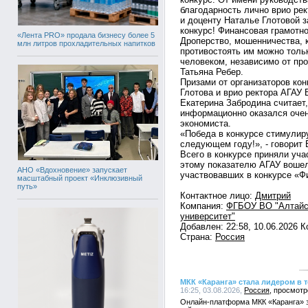
благодарность лично врио ре
и доценту Наталье Глотовой з
конкурс! Финансовая грамотно
«Лента PRO» продала бизнесу более 5
Дроперство, мошенничества, 
млн литров прохладительных напитков
противостоять им можно толь
человеком, независимо от про
Татьяна Ребер.
Призами от организаторов ко
Глотова и врио ректора АГАУ
Екатерина Забродина считает,
информационно оказался очен
экономиста.
«Победа в конкурсе стимулиру
следующем году!», - говорит 
Всего в конкурсе приняли уча
этому показателю АГАУ вошел 
АНО «Вдохновение» запускает
участвовавших в конкурсе «Ф
масштабный проект «Инклюзивный
путь»
Контактное лицо:
Дмитрий
Компания:
ФГБОУ ВО "Алтайс
университет"
Добавлен: 22:58, 10.06.2026 
Страна:
Россия
МКК «Каранга» стала лидером в 
16:25, 03.08.2026,
Россия
Онлайн-платформа МКК «Каранга» 