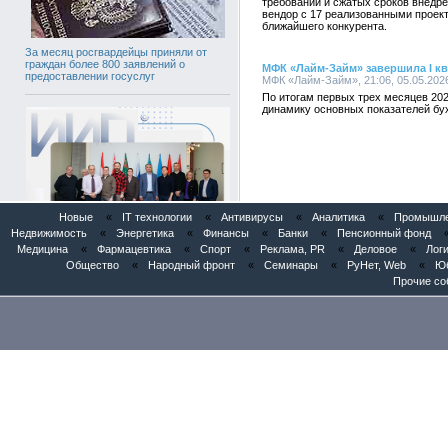
требований и сжатых сроков внедр
вендор с 17 реализованными проект
ближайшего конкурента.
За месяц росгвардейцы приняли от
граждан более 800 заявлений о
МФК «Лайм-Займ» завершила I кв
предоставлении госуслуг
МФК «Лайм-Займ», 21:06, 05.05.202
По итогам первых трех месяцев 20
динамику основных показателей бух
Новые
«
IT технологии
«
Антивирусы
«
Аналитика
«
Промышлен
Недвижимость
«
Энергетика
«
Финансы
«
Банки
«
Пенсионный фонд
Медицина
«
Фармацевтика
«
Спорт
«
Реклама, PR
«
Деловое
«
Логи
Общество
«
Народный фронт
«
Семинары
«
РуНет, Web
«
Юб
Патентное бюро «Институт Инноваций
Прочие со
и Права» представило AI-патентного
ассистента «POSINT» в Евразийском
патентном ведомстве