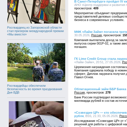
В Санкт-Петербурге пройдет IV 
АНО «Центр поддержки и развития п
409
Мероприятие объединит предприним
представителей деловых сообществ 
бизнеса в современных условиях.
Росгвардеец из Запорожской области
стал призером международной премии
МФК «Лайм-Займ» погасила трет
«Мы вместе»
30.05.2026,
Россия
15
Компания выплатила доход за заклю
выпуска серии 001P-02, а также ам
погашен.
ГК Lime Credit Group стала лаур
«Лайм-Займ», 20:51, 27.05.2026,
Ро
Церемония награждения состоялась
Компания одержала победу в номин
сфере». Диплом лауреата получил 
Павел Огнев.
Росгвардейцы обеспечили
Облигационный займ ББР Банка 
безопасность во время празднования
Россия
278
Дня ВДВ
Банк России подтвердил возможност
миллиарда рублей в состав источни
«Созвездие ЦР» — кто обеспечив
рубля
, BSS, 21:33, 05.05.2026,
Росс
Исследование «Созвездие ЦР» от «
решений для работы с цифровой на