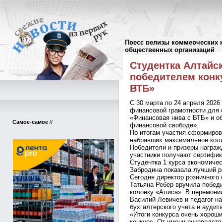
Пресс релизы коммерческих 
Пресс-релизы
//
общественных организаций
Студентка Алтайск
победителем конк
ВТБ»
С 30 марта по 24 апреля 2026
финансовой грамотности для 
«Финансовая нива с ВТБ» и о
Самое-самое
//
финансовой свободе».
По итогам участия сформиров
набравших максимальное кол
Победители и призеры награж
участники получают сертифик
Студентка 1 курса экономиче
Забродина показала лучший ре
Сегодня директор розничного
Татьяна Ребер вручила побед
колонку «Алиса». В церемони
Василий Левичев и педагог-на
бухгалтерского учета и аудит
«Итоги конкурса очень хорош
конкурс. От имени руководст