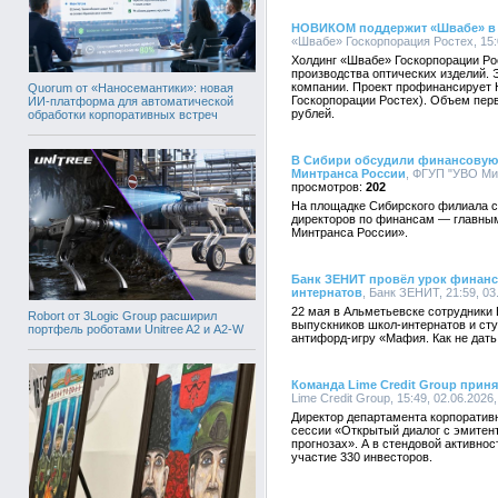
НОВИКОМ поддержит «Швабе» в 
«Швабе» Госкорпорация Ростех, 15:
Холдинг «Швабе» Госкорпорации Ро
производства оптических изделий. 
компании. Проект профинансирует
Quorum от «Наносемантики»: новая
Госкорпорации Ростех). Объем пер
ИИ-платформа для автоматической
рублей.
обработки корпоративных встреч
В Сибири обсудили финансовую
Минтранса России
, ФГУП "УВО Мин
202
На площадке Сибирского филиала 
директоров по финансам — главны
Минтранса России».
Банк ЗЕНИТ провёл урок финанс
интернатов
, Банк ЗЕНИТ, 21:59, 03
22 мая в Альметьевске сотрудники
Robort от 3Logic Group расширил
выпускников школ-интернатов и ст
портфель роботами Unitree A2 и A2-W
антифорд-игру «Мафия. Как не дать
Команда Lime Credit Group приня
Lime Credit Group, 15:49, 02.06.2026
Директор департамента корпоратив
сессии «Открытый диалог с эмитен
прогнозах». А в стендовой активнос
участие 330 инвесторов.