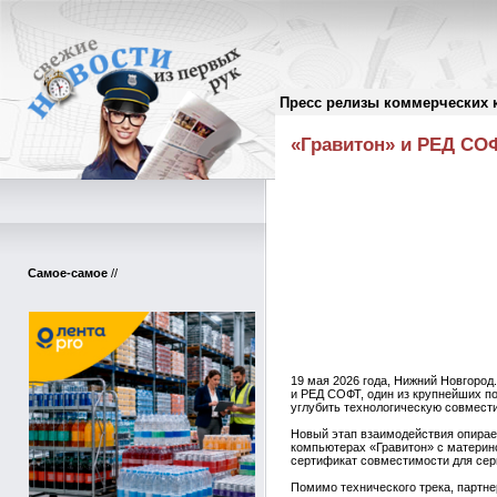
Пресс релизы коммерческих 
Пресс-релизы
//
«Гравитон» и РЕД СОФ
Самое-самое
//
19 мая 2026 года, Нижний Новгород
и РЕД СОФТ, один из крупнейших п
углубить технологическую совмест
Новый этап взаимодействия опирае
компьютерах «Гравитон» с материнс
сертификат совместимости для сер
Помимо технического трека, партн