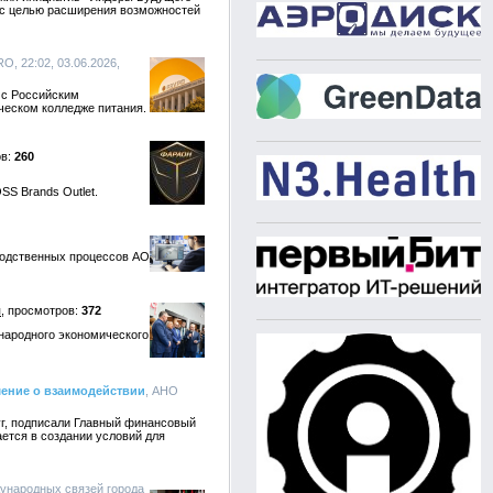
 с целью расширения возможностей
RO, 22:02, 03.06.2026,
 с Российским
ческом колледже питания.
260
SS Brands Outlet.
водственных процессов АО
я
372
народного экономического
ение о взаимодействии
, АНО
г, подписали Главный финансовый
ется в создании условий для
ународных связей города