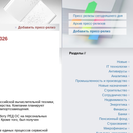
Пресс релизы сегодняшнего дня
Архив пресс-релизов
»
Добавить пресс-релиз
Добавить пресс-релиз
026
Разделы
//
Новые
«
IT технологии
«
Антивирусы
«
Аналитика
«
Промышленность и производство
«
Новые назначения
«
Строительство
«
Сотрудничество
«
Недвижимость
«
оссийской вычислительной техники,
Энергетика
«
нерства. Компании планируют
 импортозамещения.
Финансы
«
Банки
«
аботу РЕД ОС на персональных
Пенсионный фонд
«
 Кроме того, был получен
Страхование
«
Микрофинансы
«
ие единых процессов сервисной