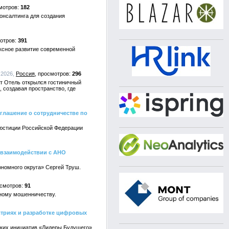
182
онсалтинга для создания
391
ксное развитие современной
6.2026,
Россия
296
ат Отель открылся гостиничный
 создавая пространство, где
лашение о сотрудничестве по
 юстиции Российской Федерации
 взаимодействии с АНО
номного округа» Сергей Труш.
91
нному мошенничеству.
стриях и разработке цифровых
еских инициатив «Лидеры Будущего»