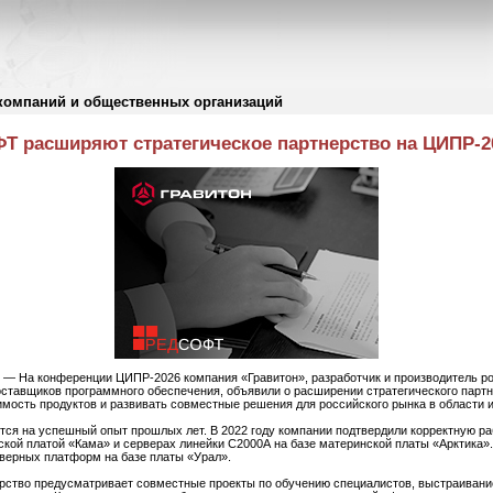
компаний и общественных организаций
Т расширяют стратегическое партнерство на ЦИПР-2
. — На конференции ЦИПР-2026 компания «Гравитон», разработчик и производитель р
оставщиков программного обеспечения, объявили о расширении стратегического парт
имость продуктов и развивать совместные решения для российского рынка в области
тся на успешный опыт прошлых лет. В 2022 году компании подтвердили корректную р
кой платой «Кама» и серверах линейки С2000А на базе материнской платы «Арктика».
верных платформ на базе платы «Урал».
ерство предусматривает совместные проекты по обучению специалистов, выстраиван