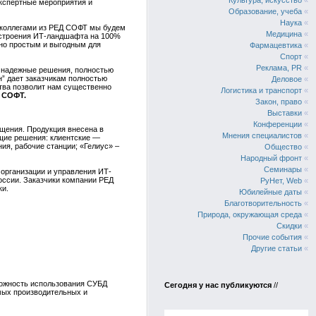
Культура, искусство
«
экспертные мероприятия и
Образование, учеба
«
Наука
«
 коллегами из РЕД СОФТ мы будем
Медицина
«
остроения ИТ-ландшафта на 100%
ьно простым и выгодным для
Фармацевтика
«
Спорт
«
Реклама, PR
«
и надежные решения, полностью
” дает заказчикам полностью
Деловое
«
тва позволит нам существенно
Логистика и транспорт
«
Д СОФТ.
Закон, право
«
Выставки
«
Конференции
«
ещения. Продукция внесена в
Мнения специалистов
«
щие решения: клиентские —
ия, рабочие станции; «Гелиус» –
Общество
«
Народный фронт
«
Семинары
«
организации и управления ИТ-
ссии. Заказчики компании РЕД
РуНет, Web
«
ки.
Юбилейные даты
«
Благотворительность
«
Природа, окружающая среда
«
Скидки
«
Прочие события
«
Другие статьи
«
можность использования СУБД
Сегодня у нас публикуются
//
мых производительных и