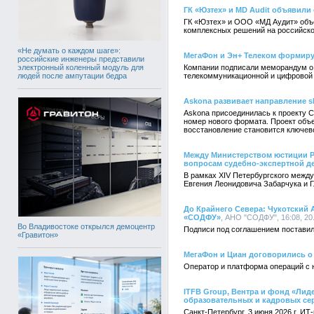
ГК «Юзтех» и MD Audit объявили
ГК «Юзтех» и ООО «МД Аудит» объе
комплексных решений на российско
«Не думать о каждом шаге»:
МегаФон и Эн+ Телеком формиру
российские инженеры представили
электронный коленный модуль для
Компании подписали меморандум о 
людей после ампутации бедра
телекоммуникационной и цифровой
Askona развивает направление sl
Askona присоединилась к проекту C
номер нового формата. Проект объе
восстановление становится ключев
Между Министерством юстиции 
вопросам судебно-экспертной д
В рамках XIV Петербургского межд
Евгения Леонидовича Забарчука и 
До Крайнего Севера: Чукотский
«СОДФУ»
, АНО "СОДФУ", 16:08, 20
Во Владивостоке открылся демоцентр
Подписи под соглашением поставил
«Гравитон»
МегаФон и Циан договорились о
Оператор и платформа операций с 
ITFB Group, Вентра и фонд «Ли
образовательных и кадровых се
Санкт-Петербург, 3 июня 2026 г. И