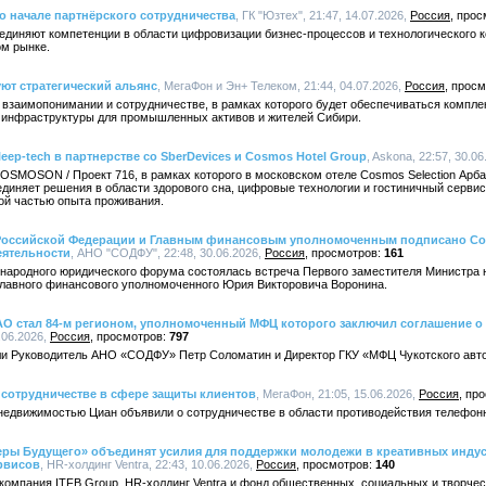
 о начале партнёрского сотрудничества
, ГК "Юзтех", 21:47, 14.07.2026,
Россия
диняют компетенции в области цифровизации бизнес-процессов и технологического к
м рынке.
ют стратегический альянс
, МегаФон и Эн+ Телеком, 21:44, 04.07.2026,
Россия
взаимопонимании и сотрудничестве, в рамках которого будет обеспечиваться компле
 инфраструктуры для промышленных активов и жителей Сибири.
eep-tech в партнерстве со SberDevices и Cosmos Hotel Group
, Askona, 22:57, 30.0
OSMOSON / Проект 716, в рамках которого в московском отеле Cosmos Selection Арб
диняет решения в области здорового сна, цифровые технологии и гостиничный сервис,
ой частью опыта проживания.
Российской Федерации и Главным финансовым уполномоченным подписано Сог
еятельности
, АНО "СОДФУ", 22:48, 30.06.2026,
Россия
161
ународного юридического форума состоялась встреча Первого заместителя Министра
Главного финансового уполномоченного Юрия Викторовича Воронина.
 АО стал 84-м регионом, уполномоченный МФЦ которого заключил соглашение о
.06.2026,
Россия
797
и Руководитель АНО «СОДФУ» Петр Соломатин и Директор ГКУ «МФЦ Чукотского авто
 сотрудничестве в сфере защиты клиентов
, МегаФон, 21:05, 15.06.2026,
Россия
недвижимостью Циан объявили о сотрудничестве в области противодействия телефо
деры Будущего» объединят усилия для поддержки молодежи в креативных инду
рвисов
, HR-холдинг Ventra, 22:43, 10.06.2026,
Россия
140
Т-компания ITFB Group, HR-холдинг Ventra и фонд общественных, социальных и творч