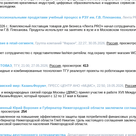
 по развитию креативных индустрий, цифровых образовательных и кадровых сервисов
 молодежи.
ессиональными продуктами учебный процесс в РЭУ им. Г.В. Плеханова
, Лента P
2026 г.: Комплексный поставщик товаров для бизнеса «Лента PRO» начал сотрудничать
 Г.В. Плеханова. Продукты используют на занятиях в вузе и в Московском технологи
е в retail-сегменте
, Группа компаний "Фараон", 22:27, 30.05.2026,
Россия
т сотрудничество с представителями fashion-ритейла: под охрану принят магазин WO
АВТОВАЗ
, ТГУ, 21:00, 27.05.2026,
Россия
413
идные и комбинированные технологии» ТГУ реализует проекты по роботизации произ
ламский мир: КазаньФорум»
, ПРЕСС-ЦЕНТР АНО «МЦМС», 22:50, 19.05.2026,
Росси
и международных связей города Москвы (ДВМС) принял участие в работе XVII Между
азаньФорум», который прошел с 12 по 17 мая в Казани.
енный Юрий Воронин и Губернатор Нижегородской области заключили соглаш
254
равленное на повышение эффективности защиты прав потребителей финансовых услу
бернатор Нижегородской области Глеб Никитин. Цель настоящего соглашения заключа
нсовой грамотности населения Нижегородской области.
ективы двустороннего сотрудничества
, Департамент внешнеэкономических и межд