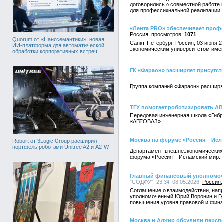
договорились о совместной работе
для профессиональной реализации
«Лента PRO» обеспечивает проф
Россия
1071
Quorum от «Наносемантики»: новая
Санкт-Петербург, Россия, 03 июня 
ИИ-платформа для автоматической
экономическим университетом имени
обработки корпоративных встреч
ГК «Фараон» расширяет присутстви
Группа компаний «Фараон» расширяе
ТГУ помогает роботизировать 
Передовая инженерная школа «Гибр
«АВТОВАЗ».
Москва на форуме «Россия – Ис
Robort от 3Logic Group расширил
портфель роботами Unitree A2 и A2-W
Департамент внешнеэкономических 
форума «Россия – Исламский мир: К
Главный финансовый уполномоч
"СОДФУ", 23:34, 08.05.2026,
Россия
Соглашение о взаимодействии, нап
уполномоченный Юрий Воронин и Гу
повышения уровня правовой и фина
Москва и Алжир обсудили персп