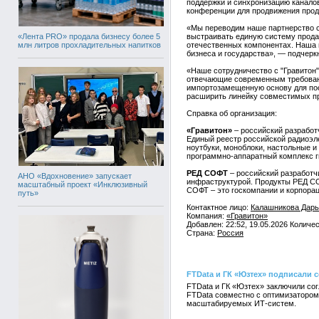
поддержки и синхронизацию канало
конференции для продвижения прод
«Мы переводим наше партнерство с
«Лента PRO» продала бизнесу более 5
выстраивать единую систему прода
млн литров прохладительных напитков
отечественных компонентах. Наша ц
бизнеса и государства», — подчер
«Наше сотрудничество с "Гравитон
отвечающие современным требовани
импортозамещенную основу для пос
расширить линейку совместимых п
Справка об организация:
«Гравитон»
– российский разработ
Единый реестр российской радиоэл
ноутбуки, моноблоки, настольные и
программно-аппаратный комплекс г
РЕД СОФТ
– российский разработч
АНО «Вдохновение» запускает
инфраструктурой. Продукты РЕД С
масштабный проект «Инклюзивный
СОФТ – это госкомпании и корпорац
путь»
Контактное лицо:
Калашникова Дарь
Компания:
«Гравитон»
Добавлен: 22:52, 19.05.2026 Количе
Страна:
Россия
FTData и ГК «Юзтех» подписали 
FTData и ГК «Юзтех» заключили со
FTData совместно с оптимизатором
масштабируемых ИТ-систем.