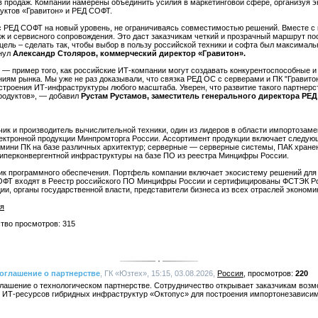
в продаж. Компании намерены объединить усилия в маркетинговой сфере, организуя 
уктов «Гравитон» и РЕД СОФТ.
 РЕД СОФТ на новый уровень, не ограничиваясь совместимостью решений. Вместе с
ж и сервисного сопровождения. Это даст заказчикам четкий и прозрачный маршрут п
ель – сделать так, чтобы выбор в пользу российской техники и софта был максимал
кнул
Александр Столяров, коммерческий директор «Гравитон».
" — пример того, как российские ИТ-компании могут создавать конкурентоспособные 
ям рынка. Мы уже не раз доказывали, что связка РЕД ОС с серверами и ПК "Гравитон
троения ИТ-инфраструктуры любого масштаба. Уверен, что развитие такого партнерс
родуктов», — добавил
Рустам Рустамов, заместитель генерального директора РЕ
чик и производитель вычислительной техники, один из лидеров в области импортозам
ектронной продукции Минпромторга России. Ассортимент продукции включает следую
 мини ПК на базе различных архитектур; серверные — серверные системы, ПАК хранен
иперконвергентной инфраструктуры на базе ПО из реестра Минцифры России.
ик программного обеспечения. Портфель компании включает экосистему решений для 
ОФТ входят в Реестр российского ПО Минцифры России и сертифицированы ФСТЭК Ро
ии, органы государственной власти, представители бизнеса из всех отраслей экономи
я
ство просмотров: 315
соглашение о партнерстве
, ГК «Юзтех», 15:15, 03.08.2026,
Россия
220
глашение о технологическом партнерстве. Сотрудничество открывает заказчикам воз
 ИТ-ресурсов гибридных инфраструктур «Октопус» для построения импортонезависи