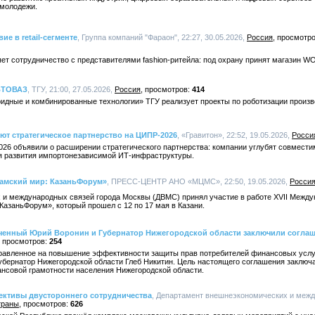
 молодежи.
е в retail-сегменте
, Группа компаний "Фараон", 22:27, 30.05.2026,
Россия
т сотрудничество с представителями fashion-ритейла: под охрану принят магазин WO
АВТОВАЗ
, ТГУ, 21:00, 27.05.2026,
Россия
414
идные и комбинированные технологии» ТГУ реализует проекты по роботизации произ
т стратегическое партнерство на ЦИПР-2026
, «Гравитон», 22:52, 19.05.2026,
Росси
26 объявили о расширении стратегического партнерства: компании углубят совмести
я развития импортонезависимой ИТ-инфраструктуры.
ламский мир: КазаньФорум»
, ПРЕСС-ЦЕНТР АНО «МЦМС», 22:50, 19.05.2026,
Росси
и международных связей города Москвы (ДВМС) принял участие в работе XVII Между
азаньФорум», который прошел с 12 по 17 мая в Казани.
енный Юрий Воронин и Губернатор Нижегородской области заключили соглаш
254
равленное на повышение эффективности защиты прав потребителей финансовых услу
бернатор Нижегородской области Глеб Никитин. Цель настоящего соглашения заключа
нсовой грамотности населения Нижегородской области.
ективы двустороннего сотрудничества
, Департамент внешнеэкономических и межд
траны
626