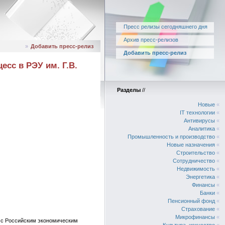
Пресс релизы сегодняшнего дня
Архив пресс-релизов
»
Добавить пресс-релиз
Добавить пресс-релиз
сс в РЭУ им. Г.В.
Разделы
//
Новые
«
IT технологии
«
Антивирусы
«
Аналитика
«
Промышленность и производство
«
Новые назначения
«
Строительство
«
Сотрудничество
«
Недвижимость
«
Энергетика
«
Финансы
«
Банки
«
Пенсионный фонд
«
Страхование
«
Микрофинансы
«
ь с Российским экономическим