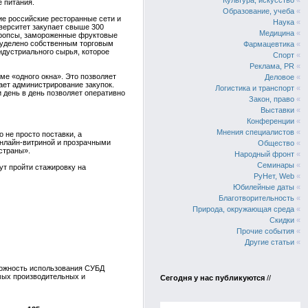
Культура, искусство
«
 питания.
Образование, учеба
«
ие российские ресторанные сети и
Наука
«
иверситет закупает свыше 300
Медицина
«
дропсы, замороженные фруктовые
 уделено собственным торговым
Фармацевтика
«
ндустриального сырья, которое
Спорт
«
Реклама, PR
«
ме «одного окна». Это позволяет
Деловое
«
ает администрирование закупок.
Логистика и транспорт
«
и день в день позволяет оперативно
Закон, право
«
Выставки
«
Конференции
«
Мнения специалистов
«
 не просто поставки, а
онлайн-витриной и прозрачными
Общество
«
страны».
Народный фронт
«
Семинары
«
ут пройти стажировку на
РуНет, Web
«
Юбилейные даты
«
Благотворительность
«
Природа, окружающая среда
«
Скидки
«
Прочие события
«
Другие статьи
«
можность использования СУБД
мых производительных и
Сегодня у нас публикуются
//