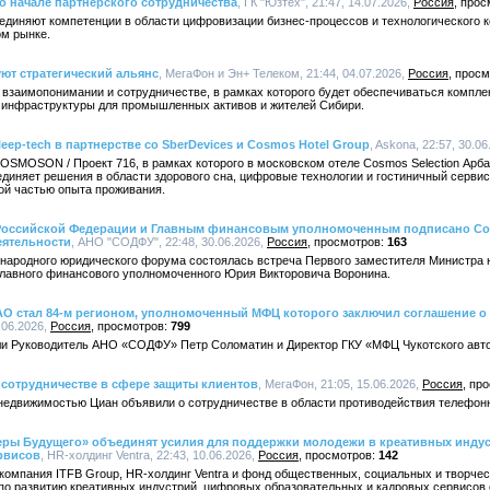
 о начале партнёрского сотрудничества
, ГК "Юзтех", 21:47, 14.07.2026,
Россия
диняют компетенции в области цифровизации бизнес-процессов и технологического к
м рынке.
ют стратегический альянс
, МегаФон и Эн+ Телеком, 21:44, 04.07.2026,
Россия
взаимопонимании и сотрудничестве, в рамках которого будет обеспечиваться компле
 инфраструктуры для промышленных активов и жителей Сибири.
eep-tech в партнерстве со SberDevices и Cosmos Hotel Group
, Askona, 22:57, 30.0
OSMOSON / Проект 716, в рамках которого в московском отеле Cosmos Selection Арб
диняет решения в области здорового сна, цифровые технологии и гостиничный сервис,
ой частью опыта проживания.
Российской Федерации и Главным финансовым уполномоченным подписано Сог
еятельности
, АНО "СОДФУ", 22:48, 30.06.2026,
Россия
163
ународного юридического форума состоялась встреча Первого заместителя Министра
Главного финансового уполномоченного Юрия Викторовича Воронина.
 АО стал 84-м регионом, уполномоченный МФЦ которого заключил соглашение о
.06.2026,
Россия
799
и Руководитель АНО «СОДФУ» Петр Соломатин и Директор ГКУ «МФЦ Чукотского авто
 сотрудничестве в сфере защиты клиентов
, МегаФон, 21:05, 15.06.2026,
Россия
недвижимостью Циан объявили о сотрудничестве в области противодействия телефо
деры Будущего» объединят усилия для поддержки молодежи в креативных инду
рвисов
, HR-холдинг Ventra, 22:43, 10.06.2026,
Россия
142
Т-компания ITFB Group, HR-холдинг Ventra и фонд общественных, социальных и творч
 по развитию креативных индустрий, цифровых образовательных и кадровых сервисов