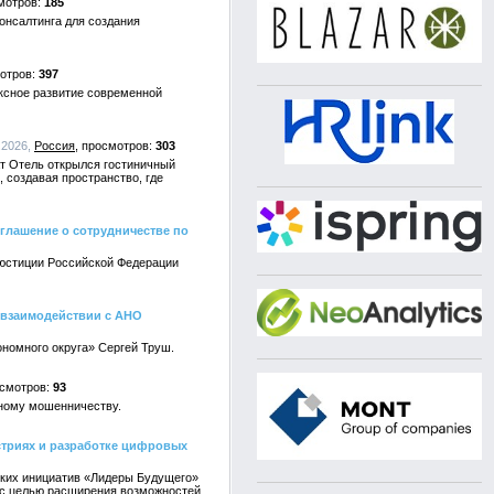
185
онсалтинга для создания
397
ксное развитие современной
6.2026,
Россия
303
ат Отель открылся гостиничный
 создавая пространство, где
лашение о сотрудничестве по
 юстиции Российской Федерации
 взаимодействии с АНО
номного округа» Сергей Труш.
93
нному мошенничеству.
стриях и разработке цифровых
еских инициатив «Лидеры Будущего»
 с целью расширения возможностей