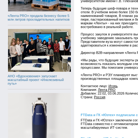
университетом имени Г.В. Плеханов
Теперь будущие шеф-повара и техно
отели. В учебном меню более 150 б
«Лента PRO» продала бизнесу более 5
наименований товаров. В планах р
млн литров прохладительных напитков
пюре, пастеризованный меланж и б
маркам «Ленты» - на них приходитс
востребовано в реальной работе.
Процесс закупок в университете вы
учебному заведению заказывать пр
Представители вуза могут самостоя
адаптироваться к изменениям в рас
Директор B2B-направления «Лента
«Мы рады, что будущие эксперты ры
возможность показать молодым спе
процессами. Мы помогаем универси
«Лента PRO» и РЭУ планируют выст
АНО «Вдохновение» запускает
производственных площадках компан
масштабный проект «Инклюзивный
путь»
Контактное лицо:
Игорь
Компания:
Лента PRO
Добавлен: 22:02, 03.06.2026 Количе
Страна:
Россия
FTData и ГК «Юзтех» подписали 
FTData и ГК «Юзтех» заключили со
FTData совместно с оптимизатором
масштабируемых ИТ-систем.