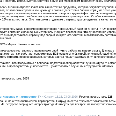
а. Продукты используют на занятиях в вузе и в Московском технологическом колледже
логи питания отрабатывают навыки на тех же продуктах, которые закупают крупнейш
люд: от классики европейской кухни до сложных десертов и барных карт. Для этого ун
азвития расширение перечня поставляемых товаров в крупной фасовке: шоколадные 
елок, используемых на больших профессиональных производствах. Особое внимание
я 25% всех поставок. Это позволяет студентам с первых курсов оценивать качество и
строен по модели современного ресторана через личный кабинет «Ленты PRO» в режи
одукты питания и расходные материалы у одного поставщика, что существенно упрощ
тельно подстраивать корзину под задачи конкретного занятия, а возможность доставк
писании.
 PRO» Мария Шалина отметила:
нка сферы гостеприимства начинают свой путь с работы на нашем сырье. Для нас это
циалистам, как работают современные B2B-сервисы: с быстрой логистикой, удобной 
тету готовить профессионалов, которые завтра придут работать в лучшие рестораны 
раивать взаимодействие в вопросах подготовки специалистов: лучшие студенты смог
ии, а преподаватели университета – участвовать в обучении сотрудников «Ленты».
ство просмотров: 1074
соглашение о партнерстве
, ГК «Юзтех», 15:15, 03.08.2026,
Россия
228
глашение о технологическом партнерстве. Сотрудничество открывает заказчикам воз
 ИТ-ресурсов гибридных инфраструктур «Октопус» для построения импортонезависи