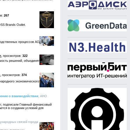
267
SS Brands Outlet.
водственных процессов АО
я
322
мость решений, объединят
я
374
народного экономического
ение о взаимодействии
, АНО
г, подписали Главный финансовый
ется в создании условий для
ународных связей города