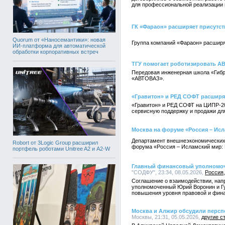
для профессиональной реализации
ГК «Фараон» расширяет присутстви
Quorum от «Наносемантики»: новая
Группа компаний «Фараон» расширяе
ИИ-платформа для автоматической
обработки корпоративных встреч
ТГУ помогает роботизировать 
Передовая инженерная школа «Гибр
«АВТОВАЗ».
«Гравитон» и РЕД СОФТ расширяю
«Гравитон» и РЕД СОФТ на ЦИПР-20
сервисную поддержку и продажи дл
Москва на форуме «Россия – Ис
Департамент внешнеэкономических 
Robort от 3Logic Group расширил
форума «Россия – Исламский мир: К
портфель роботами Unitree A2 и A2-W
Главный финансовый уполномоч
"СОДФУ", 23:34, 08.05.2026,
Россия
Соглашение о взаимодействии, нап
уполномоченный Юрий Воронин и Гу
повышения уровня правовой и фина
Москва и Алжир обсудили персп
Москвы, 21:31, 05.05.2026,
другие с