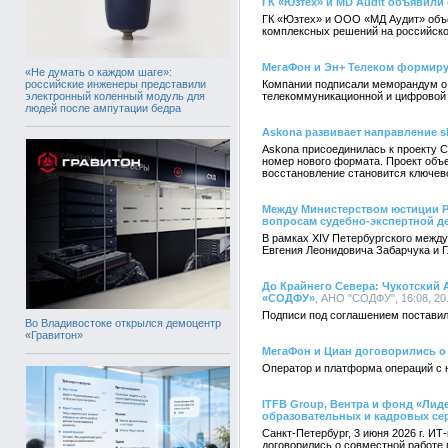
ГК «Юзтех» и MD Audit объявили
ГК «Юзтех» и ООО «МД Аудит» объе
комплексных решений на российско
МегаФон и Эн+ Телеком формиру
«Не думать о каждом шаге»:
российские инженеры представили
Компании подписали меморандум о 
электронный коленный модуль для
телекоммуникационной и цифровой
людей после ампутации бедра
Askona развивает направление sl
Askona присоединилась к проекту C
номер нового формата. Проект объе
восстановление становится ключев
Между Министерством юстиции 
вопросам судебно-экспертной д
В рамках XIV Петербургского межд
Евгения Леонидовича Забарчука и 
До Крайнего Севера: Чукотский
«СОДФУ»
, АНО "СОДФУ", 16:08, 20
Подписи под соглашением поставил
Во Владивостоке открылся демоцентр
«Гравитон»
МегаФон и Циан договорились о
Оператор и платформа операций с 
ITFB Group, Вентра и фонд «Ли
образовательных и кадровых се
Санкт-Петербург, 3 июня 2026 г. И
договорились о совместной работе