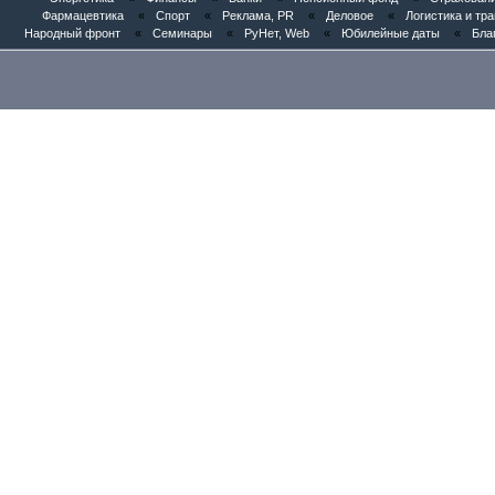
Фармацевтика
«
Спорт
«
Реклама, PR
«
Деловое
«
Логистика и тр
Народный фронт
«
Семинары
«
РуНет, Web
«
Юбилейные даты
«
Бла