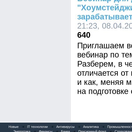
"Хоумстейджи
зарабатывает
21:23, 08.04.2
640
Приглашаем в
вебинар по те
Разберем, в ч
отличается от
и как, меняя 
на подготовке
Новые
«
IT технологии
«
Антивирусы
«
Аналитика
«
Промышленность
Энергетика
«
Финансы
«
Банки
«
Пенсионный фонд
«
Страхован