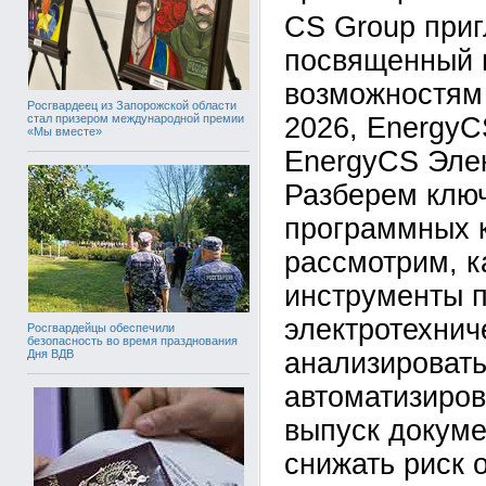
CS Group приг
посвященный
возможностям
Росгвардеец из Запорожской области
стал призером международной премии
2026, EnergyC
«Мы вместе»
EnergyCS Элек
Разберем клю
программных 
рассмотрим, к
инструменты 
электротехнич
Росгвардейцы обеспечили
безопасность во время празднования
анализировать
Дня ВДВ
автоматизиров
выпуск докуме
снижать риск 