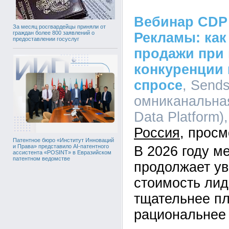
Вебинар CDP
За месяц росгвардейцы приняли от
граждан более 800 заявлений о
Рекламы: как
предоставлении госуслуг
продажи при
конкуренции
спросе
, Send
омниканальна
Data Platform),
Россия
Патентное бюро «Институт Инноваций
и Права» представило AI-патентного
В 2026 году 
ассистента «POSINT» в Евразийском
патентном ведомстве
продолжает ув
стоимость лид
тщательнее п
рациональнее