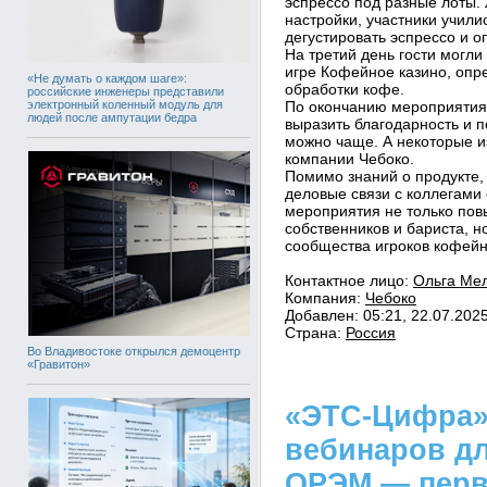
эспрессо под разные лоты.
настройки, участники учили
дегустировать эспрессо и оп
На третий день гости могли
игре Кофейное казино, опр
«Не думать о каждом шаге»:
обработки кофе.
российские инженеры представили
электронный коленный модуль для
По окончанию мероприятия 
людей после ампутации бедра
выразить благодарность и п
можно чаще. А некоторые из
компании Чебоко.
Помимо знаний о продукте,
деловые связи с коллегами 
мероприятия не только по
собственников и бариста, 
сообщества игроков кофейн
Контактное лицо:
Ольга Мел
Компания:
Чебоко
Добавлен: 05:21, 22.07.202
Страна:
Россия
Во Владивостоке открылся демоцентр
«Гравитон»
«ЭТС-Цифра»
вебинаров дл
ОРЭМ — перв