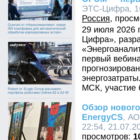
ЭТС-Цифра, 16
Россия
Quorum от «Наносемантики»: новая
29 июля 2026 
ИИ-платформа для автоматической
обработки корпоративных встреч
Цифра», разр
«Энергоаналит
первый вебина
прогнозирован
энергозатраты
МСК, участие 
Robort от 3Logic Group расширил
портфель роботами Unitree A2 и A2-W
Обзор новог
EnergyCS
, А
22:54, 21.07.2
1