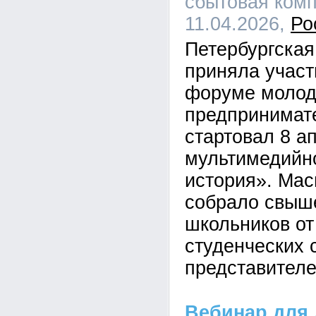
сбытовая комп
11.04.2026,
Ро
Петербургская
приняла участ
форуме молод
предпринимате
стартовал 8 а
мультимедийн
история». Ма
собрало свыше
школьников от
студенческих 
представителе
Вебинар для 