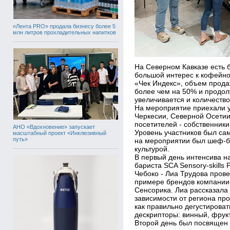
«Лента PRO» продала бизнесу более 5
млн литров прохладительных напитков
На Северном Кавказе есть 
большой интерес к кофейно
«Чек Индекс», объем прода
более чем на 50% и продол
увеличивается и количеств
На мероприятие приехали у
Черкесии, Северной Осетии
посетителей - собственники
АНО «Вдохновение» запускает
Уровень участников был са
масштабный проект «Инклюзивный
путь»
на мероприятии был шеф-б
культурой.
В первый день интенсива 
бариста SCA Sensory-skills 
Чебоко - Лиа Трудова пров
примере брендов компании 
Сенсорика. Лиа рассказала
зависимости от региона пр
как правильно дегустироват
дескрипторы: винный, фрукт
Второй день был посвящен 