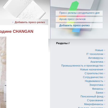
Пресс релизы сегодняшнего дня
Архив пресс-релизов
»
Добавить пресс-релиз
Добавить пресс-релиз
 родине CHANGAN
Разделы
//
Новые
«
IT технологии
«
Антивирусы
«
Аналитика
«
Промышленность и производство
«
Новые назначения
«
Строительство
«
Сотрудничество
«
Недвижимость
«
Энергетика
«
Финансы
«
Банки
«
Пенсионный фонд
«
Страхование
«
Микрофинансы
«