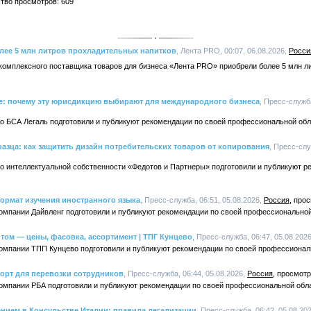
ство просмотров: 609
лее 5 млн литров прохладительных напитков
, Лента PRO, 00:07, 06.08.2026,
Росси
 комплексного поставщика товаров для бизнеса «Лента PRO» приобрели более 5 млн 
ге: почему эту юрисдикцию выбирают для международного бизнеса
, Пресс-служба
ро БСА Легаль подготовили и публикуют рекомендации по своей профессиональной обл
зца: как защитить дизайн потребительских товаров от копирования
, Пресс-слу
о интеллектуальной собственности «Федотов и Партнеры» подготовили и публикуют р
ормат изучения иностранного языка
, Пресс-служба, 06:51, 05.08.2026,
Россия
компании Дайвленг подготовили и публикуют рекомендации по своей профессиональной
том — цены, фасовка, ассортимент | ТПГ Кунцево
, Пресс-служба, 06:47, 05.08.202
компании ТПП Кунцево подготовили и публикуют рекомендации по своей профессионал
орт для перевозки сотрудников
, Пресс-служба, 06:44, 05.08.2026,
Россия
компании РБА подготовили и публикуют рекомендации по своей профессиональной обл
ением в Консульстве Италии: правила легализации
, Пресс-служба, 06:42, 05.08.20