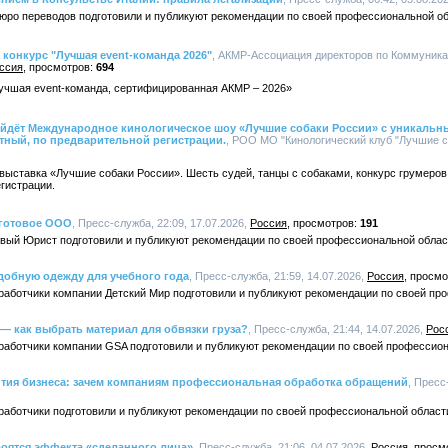
бюро переводов подготовили и публикуют рекомендации по своей профессиональной об
 конкурс "Лучшая event-команда 2026"
, АКМР-Ассоциация директоров по Коммуник
ссия
694
Лучшая event-команда, сертифицированная АКМР – 2026»
ойдёт Международное кинологическое шоу «Лучшие собаки России» с уникальны
тный, по предварительной регистрации.
, РОО МО "Кинологический клуб "Лучшие соб
 выставка «Лучшие собаки России». Шесть судей, танцы с собаками, конкурс грумеров
гистрации.
 готовое ООО
, Пресс-служба, 22:09, 17.07.2026,
Россия
191
рвый Юрист подготовили и публикуют рекомендации по своей профессиональной облас
добную одежду для учебного года
, Пресс-служба, 21:59, 14.07.2026,
Россия
зработчики компании Детский Мир подготовили и публикуют рекомендации по своей пр
 — как выбрать материал для обвязки груза?
, Пресс-служба, 21:44, 14.07.2026,
Рос
зработчики компании GSA подготовили и публикуют рекомендации по своей профессион
ития бизнеса: зачем компаниям профессиональная обработка обращений
, Пресс
работчики подготовили и публикуют рекомендации по своей профессиональной област
оятся эффекта «сделанного лица»
, Пресс-служба, 21:06, 04.07.2026,
Россия