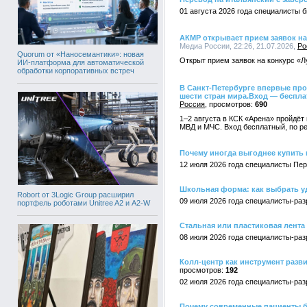
01 августа 2026 года специалисты 
АКМР открывает прием заявок на
Медиа России, 22:26, 21.07.2026,
Ро
Quorum от «Наносемантики»: новая
Открыт прием заявок на конкурс «
ИИ-платформа для автоматической
обработки корпоративных встреч
В Санкт-Петербурге впервые пр
шести стран мира.Вход — беспла
Россия
690
1–2 августа в КСК «Арена» пройдёт
МВД и МЧС. Вход бесплатный, по ре
Почему иногда выгоднее купить
12 июля 2026 года специалисты Пе
Школьная форма: как выбрать у
Robort от 3Logic Group расширил
09 июля 2026 года специалисты-ра
портфель роботами Unitree A2 и A2-W
Стальная или пластиковая лента
08 июля 2026 года специалисты-ра
Колл-центр как инструмент разв
192
02 июля 2026 года специалисты-раз
Почему современные пациенты б