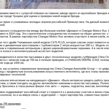
кавин вместе с супругой побывал на главном заводе одного из крупнейших брендов 
ком городе Чунцине для оценки и проверки новой модели бренда.
ых ярких и узнаваемых молодых игроков российской Премьер-лиги. На данный момен
ной.
сорского сотрудничества между футбольным клубом «Динамо» и Changan Motors Rus.
мо» в 2024 году. Это стратегическое сотрудничество основано на общих ценностях: с
антов. В рамках партнёрства Changan Motors Rus активно участвует в жизни клуба, п
ал тест-драйв Тюкавиным новой модели CS75 PLUS, которая совсем скоро появится н
м и динамичным кроссовером с турбомотором 2 литра мощностью 188 л.с. Модель от
ном и современным интерьером с двумя широкоформатными экранами. А в числе кл
 в полосе и интеллектуальный ассистент водителя.
редвигался в качестве пассажира в двух технологичных моделях суббрендов China Ch
асса с запасом хода до 700 км и полным приводом, и CHANGAN DEEPAL G318, полно
ом хода до 1000 км.
, как устроено современное производство China Changan Automobile Group — от циф
вод с продвинутым использованием искусственного интеллекта, где все этапы произво
ифровых технологий.
сильное впечатление на нападающего «Динамо»: «Было интересно увидеть работу пр
улем, а также поездить на других автомобилях компании в качестве пассажира. Полно
зу бросились в глаза разные фишки этих авто — экраны, подсветка, массаж, вентиляци
тивно поддерживает российский спорт и стремится к к реальному участию в жизни стра
ехнологии, но и на живую связь с аудиторией — через партнёрства, совместные проект
ра, PR-менеджер
Рус»