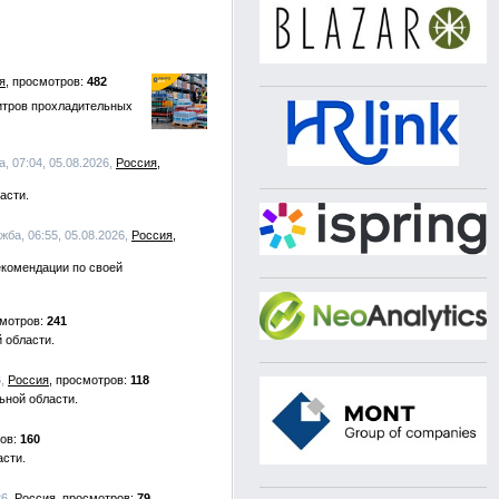
я
482
литров прохладительных
, 07:04, 05.08.2026,
Россия
асти.
жба, 06:55, 05.08.2026,
Россия
екомендации по своей
241
 области.
6,
Россия
118
ьной области.
160
асти.
26,
Россия
79