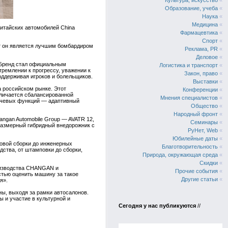
Культура, искусство
«
Образование, учеба
«
Наука
«
Медицина
«
китайских автомобилей China
Фармацевтика
«
Спорт
«
т он является лучшим бомбардиром
Реклама, PR
«
Деловое
«
 Бренд стал официальным
Логистика и транспорт
«
тремлении к прогрессу, уважении к
Закон, право
«
оддерживая игроков и болельщиков.
Выставки
«
а российском рынке. Этот
Конференции
«
личается сбалансированной
Мнения специалистов
«
ючевых функций — адаптивный
Общество
«
Народный фронт
«
angan Automobile Group — AVATR 12,
Семинары
«
размерный гибридный внедорожник с
РуНет, Web
«
Юбилейные даты
«
ровой сборки до инженерных
Благотворительность
«
дства, от штамповки до сборки,
Природа, окружающая среда
«
Скидки
«
оизводства CHANGAN и
Прочие события
«
стью оценить машину за такое
Другие статьи
«
я».
ны, выходя за рамки автосалонов.
ы и участие в культурной и
Сегодня у нас публикуются
//