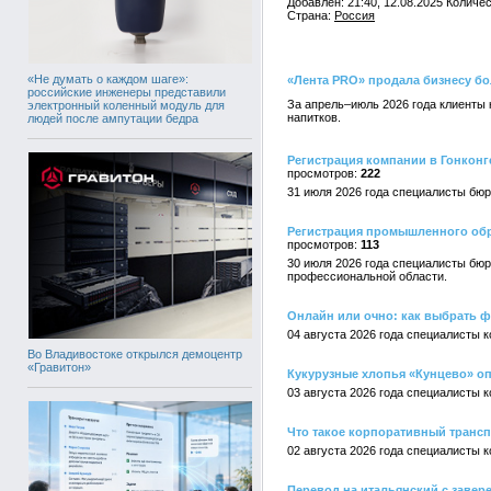
Добавлен: 21:40, 12.08.2025 Количе
Страна:
Россия
«Не думать о каждом шаге»:
«Лента PRO» продала бизнесу бо
российские инженеры представили
За апрель–июль 2026 года клиенты
электронный коленный модуль для
напитков.
людей после ампутации бедра
Регистрация компании в Гонкон
222
31 июля 2026 года специалисты бю
Регистрация промышленного обра
113
30 июля 2026 года специалисты бюр
профессиональной области.
Онлайн или очно: как выбрать ф
04 августа 2026 года специалисты 
Во Владивостоке открылся демоцентр
«Гравитон»
Кукурузные хлопья «Кунцево» оп
03 августа 2026 года специалисты 
Что такое корпоративный трансп
02 августа 2026 года специалисты 
Перевод на итальянский с завер