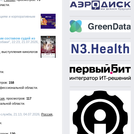
ласти.
ациям и корпоративным
м составом судей из
аки", 22:23, 21.07.2026,
, выступления кинологов
ти.
158
офессиональной области.
сия
117
альной области.
-служба, 21:13, 04.07.2026,
Россия
и.
130