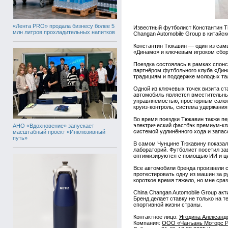
«Лента PRO» продала бизнесу более 5
Известный футболист Константин Тю
млн литров прохладительных напитков
Changan Automobile Group в китайс
Константин Тюкавин — один из сам
«Динамо» и ключевым игроком сбор
Поездка состоялась в рамках спон
партнёром футбольного клуба «Дина
традициям и поддержке молодых тал
Одной из ключевых точек визита ст
автомобиль является вместительны
управляемостью, просторным сало
круиз-контроль, система удержания
Во время поездки Тюкавин также пе
электрический фастбэк премиум-кл
АНО «Вдохновение» запускает
системой удлинённого хода и запас
масштабный проект «Инклюзивный
путь»
В самом Чунцине Тюкавину показали
лабораторий. Футболист посетил за
оптимизируются с помощью ИИ и ц
Все автомобили бренда произвели 
протестировать одну из машин за р
короткое время тяжело, но мне сра
China Changan Automobile Group ак
Бренд делает ставку не только на т
спортивной жизни страны.
Контактное лицо:
Ягодина Александ
Компания:
ООО «Чанъань Моторс 