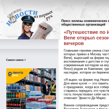
Пресс релизы коммерческих 
Пресс-релизы
//
общественных организаций
«Путешествие по И
Bene открыл сезо
вечеров
Главными героями ужина стал
которых привез в Москву част
Bene), выросший на ферме по
Самое-самое
//
воспоминания о детстве и глу
современным взглядом на вкус
Rossi) родом из Кампании, гд
наследие, которое он бережно
«Я вырос на ферме под Неапо
Для меня кухня — это память 
о праздниках, когда все собир
стараюсь передать это чувст
гость почувствовал себя час
отмечает Эрнесто Де Марко.
Винное сопровождение предст
Владимир Антоненко и бренд-