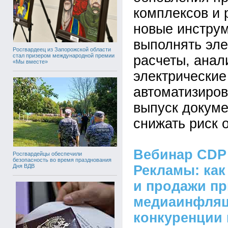
комплексов и 
новые инстру
выполнять эле
Росгвардеец из Запорожской области
стал призером международной премии
расчеты, анал
«Мы вместе»
электрические
автоматизиров
выпуск докуме
снижать риск 
Вебинар CDP
Росгвардейцы обеспечили
безопасность во время празднования
Рекламы: как
Дня ВДВ
и продажи пр
медиаинфляц
конкуренции