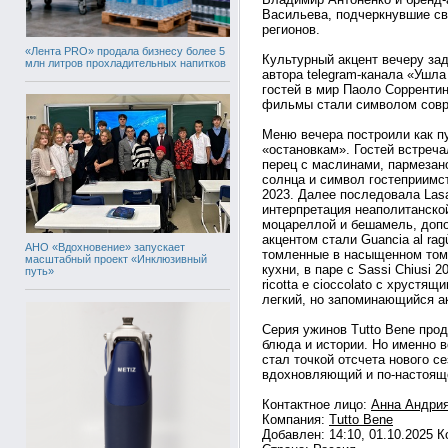
Васильева, подчеркнувшие св
регионов.
«Лента PRO» продала бизнесу более 5
Культурный акцент вечеру за
млн литров прохладительных напитков
автора telegram-канала «Ушла
гостей в мир Паоло Сорренти
фильмы стали символом совре
Меню вечера построили как п
«остановкам». Гостей встреча
перец с маслинами, пармезан
солнца и символ гостеприимст
2023. Далее последовала Las
интерпретация неаполитанско
моцареллой и бешамель, доп
акцентом стали Guancia al ra
АНО «Вдохновение» запускает
томленные в насыщенном том
масштабный проект «Инклюзивный
кухни, в паре с Sassi Chiusi
путь»
ricotta e cioccolato с хрустя
легкий, но запоминающийся а
Серия ужинов Tutto Bene про
блюда и истории. Но именно 
стал точкой отсчета нового се
вдохновляющий и по-настоящ
Контактное лицо:
Анна Андри
Компания:
Tutto Bene
Добавлен: 14:10, 01.10.2025 