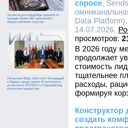
спросе
, Send
омниканальна
За месяц росгвардейцы приняли от
Data Platform),
граждан более 800 заявлений о
предоставлении госуслуг
14.07.2026,
Ро
2
В 2026 году 
продолжает ув
стоимость лид
тщательнее п
Патентное бюро «Институт Инноваций
расходы, рац
и Права» представило AI-патентного
ассистента «POSINT» в Евразийском
патентном ведомстве
формируя кор
Конструктор 
создать ком