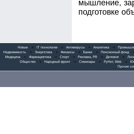
мышление, за
подготовке об
Новые
«
IT технологии
«
Антивирусы
«
Аналитика
«
Промышлен
Недвижимость
«
Энергетика
«
Финансы
«
Банки
«
Пенсионный фонд
Медицина
«
Фармацевтика
«
Спорт
«
Реклама, PR
«
Деловое
«
Логи
Общество
«
Народный фронт
«
Семинары
«
РуНет, Web
«
Юб
Прочие со