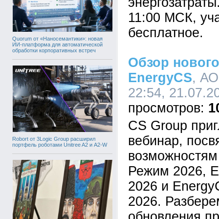
энергозатраты
11:00 МСК, уч
бесплатное.
Quorum от «Наносемантики»: новая
ИИ-платформа для автоматической
обработки корпоративных встреч
Обзор новог
EnergyCS
, А
22:54, 21.07.2
1
CS Group при
вебинар, пос
Robort от 3Logic Group расширил
портфель роботами Unitree A2 и A2-W
возможностям
Режим 2026, 
2026 и Energy
2026. Разбер
обновления п