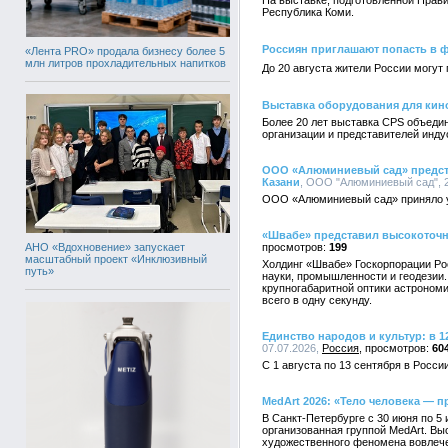
На выставке, подготовленной Прав
Республика Коми.
Россиян приглашают попасть в
«Лента PRO» продала бизнесу более 5
млн литров прохладительных напитков
До 20 августа жители России могут
Выставка оборудования для кин
Более 20 лет выставка CPS объедин
организации и представителей инду
ООО «Алюминиевый сад» предст
Казани
, ООО "Алюминиевый сад", 2
ООО «Алюминиевый сад» приняло уч
«Швабе» представил высокоточн
АНО «Вдохновение» запускает
199
масштабный проект «Инклюзивный
Холдинг «Швабе» Госкорпорации Ро
путь»
науки, промышленности и геодезии
крупногабаритной оптики астрономи
всего в одну секунду.
Единство народов и культур: в 
07.07.2026,
Россия
60
С 1 августа по 13 сентября в Росс
MedArt 2026: «Тело человека — 
В Санкт-Петербурге с 30 июня по 5
организованная группой MedArt. Вы
художественного феномена вовлече