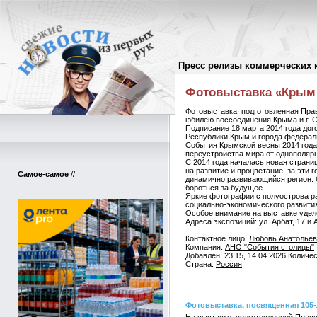
Пресс релизы коммерческих 
Пресс-релизы
//
Фотовыставка «Крым 
Фотовыставка, подготовленная Пра
юбилею воссоединения Крыма и г. С
Подписание 18 марта 2014 года дог
Республики Крым и города федерал
События Крымской весны 2014 года
переустройства мира от однополярн
С 2014 года началась новая страни
на развитие и процветание, за эти
Самое-самое
//
динамично развивающийся регион. С
бороться за будущее.
Яркие фотографии с полуострова р
социально-экономического развития
Особое внимание на выставке удел
Адреса экспозиций: ул. Арбат, 17 и А
Контактное лицо:
Любовь Анатольев
Компания:
АНО "События столицы"
Добавлен: 23:15, 14.04.2026 Количе
Страна:
Россия
Фотовыставка, посвященная 105-