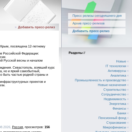
Пресс релизы сегодняшнего дня
Архив пресс-релизов
»
Добавить пресс-релиз
Добавить пресс-релиз
 Крым, посвящена 12-летнему
Разделы
//
ов Российской Федерации:
сии.
ей Русской весны и началом
Новые
«
IT технологии
«
ождения. Севастополь, взявший курс
Антивирусы
«
а, но и яркий самобытный,
во быть частью родной страны и
Аналитика
«
Промышленность и производство
«
 инфраструктурных проектов и
Новые назначения
«
мли.
Строительство
«
Сотрудничество
«
Недвижимость
«
Энергетика
«
Финансы
«
Банки
«
Пенсионный фонд
«
Страхование
«
08.2026,
Россия
156
Микрофинансы
«