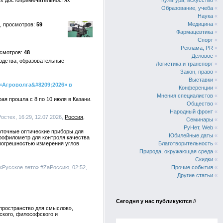
ых достопримечательностях
Культура, искусство
«
Образование, учеба
«
Наука
«
Медицина
«
59
Фармацевтика
«
Спорт
«
Реклама, PR
«
48
Деловое
«
одства, образовательные
Логистика и транспорт
«
Закон, право
«
Выставки
«
Агроволга&#8209;2026» в
Конференции
«
Мнения специалистов
«
я прошла с 8 по 10 июля в Казани.
Общество
«
Народный фронт
«
остех, 16:29, 12.07.2026,
Россия
Семинары
«
РуНет, Web
«
оточные оптические приборы для
Юбилейные даты
«
рофилометр для контроля качества
 погрешностью измерения углов
Благотворительность
«
Природа, окружающая среда
«
Скидки
«
«Русское лето» #ZaРоссию, 02:52,
Прочие события
«
Другие статьи
«
Сегодня у нас публикуются
//
 пространство для смыслов»,
ского, философского и