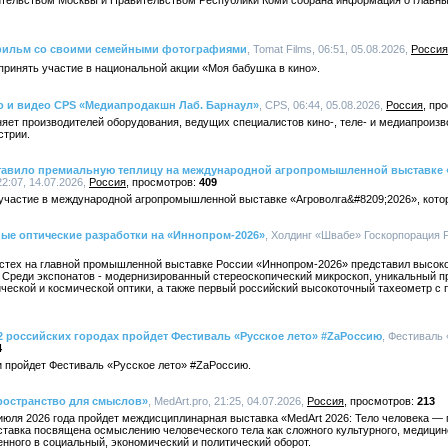
ительством Москвы и Правительством Республики Коми собрана информация о главн
 фильм со своими семейными фотографиями
, Tomat Films, 06:51, 05.08.2026,
Россия
 принять участие в национальной акции «Моя бабушка в кино».
о и видео CPS «Медиапродакшн Лаб. Барнаул»
, CPS, 06:44, 05.08.2026,
Россия
яет производителей оборудования, ведущих специалистов кино-, теле- и медиапроизв
стрии.
авило премиальную теплицу на международной агропромышленной выставке «
2:07, 14.07.2026,
Россия
409
астие в международной агропромышленной выставке «Агроволга&#8209;2026», котора
ые оптические разработки на «Иннопром-2026»
, Холдинг «Швабе» Госкорпорация Р
стех на главной промышленной выставке России «Иннопром-2026» представил высок
. Среди экспонатов - модернизированный стереоскопический микроскоп, уникальный п
ческой и космической оптики, а также первый российский высокоточный тахеометр с
12 российских городах пройдет Фестиваль «Русское лето» #ZaРоссию
, Фестиваль 
4
ии пройдет Фестиваль «Русское лето» #ZaРоссию.
пространство для смыслов»
, MedArt.pro, 21:25, 04.07.2026,
Россия
213
 июля 2026 года пройдет междисциплинарная выставка «MedArt 2026: Тело человека —
ставка посвящена осмыслению человеческого тела как сложного культурного, медицин
нного в социальный, экономический и политический оборот.