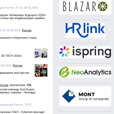
ия Ростех, 07:18, 29.06.2026,
форуме «Инженеры будущего-2026».
 учтены при модернизации серийно
01:40, 29.06.2026,
Россия
нального отборочного этапа
| 3D-TECH 2026».
29.06.2026,
Россия
арфюмерное мастерство
Россия
722
тная команда Svet Expert
явилась новинка – боллард-
орпорация Ростех, 15:57,
тохроники ТАСС. Событие проходит