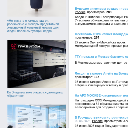
Будущие инженеры создают новы
Россия
288
Холдинг «Швабе» Госкорпорации Ро
Участники обучающего интенсива см
«Не думать о каждом шаге»:
выпускаемого аппарата ингаляцион
российские инженеры представили
электронный коленный модуль для
людей после ампутации бедра
Фестиваль «809» станет площадк
274
27 июня в Ханты-Мансийске проект 
международной конкурс-премии раз
ТГУ показал в Москве быструю с
В Московском выставочном центре 
Лекция в галерее Anette на Бол
167
16 июня в галерее Anette на Патр
Lalique и ювелирную эстетику в пр
Во Владивостоке открылся демоцентр
На АРХ МОСКВЕ «засветился» нов
«Гравитон»
На площадке XXXI Международной в
презентовала 34 образца флагманск
велопарковка для создания совреме
В Государственном историческом
02.06.2026,
Россия
37
16 июня 2026 года в Государствен