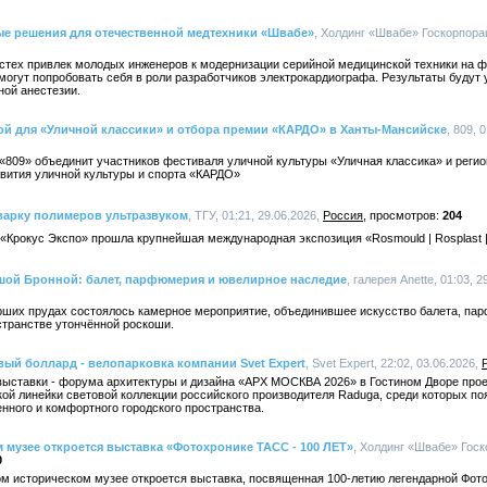
е решения для отечественной медтехники «Швабе»
, Холдинг «Швабе» Госкорпорац
стех привлек молодых инженеров к модернизации серийной медицинской техники на 
огут попробовать себя в роли разработчиков электрокардиографа. Результаты будут
ной анестезии.
ой для «Уличной классики» и отбора премии «КАРДО» в Ханты-Мансийске
, 809, 
«809» объединит участников фестиваля уличной культуры «Уличная классика» и регио
вития уличной культуры и спорта «КАРДО»
варку полимеров ультразвуком
, ТГУ, 01:21, 29.06.2026,
Россия
204
«Крокус Экспо» прошла крупнейшая международная экспозиция «Rosmould | Rosplast 
ьшой Бронной: балет, парфюмерия и ювелирное наследие
, галерея Anette, 01:03, 
иарших прудах состоялось камерное мероприятие, объединившее искусство балета, п
остранстве утончённой роскоши.
ый боллард - велопарковка компании Svet Expert
, Svet Expert, 22:02, 03.06.2026,
ыставки - форума архитектуры и дизайна «АРХ МОСКВА 2026» в Гостином Дворе проек
ой линейки световой коллекции российского производителя Raduga, среди которых по
нного и комфортного городского пространства.
 музее откроется выставка «Фотохронике ТАСС - 100 ЛЕТ»
, Холдинг «Швабе» Госк
0
ном историческом музее откроется выставка, посвященная 100-летию легендарной Фо