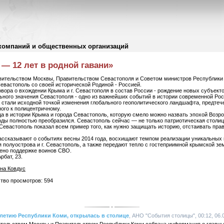
компаний и общественных организаций
— 12 лет в родной гавани»
вительством Москвы, Правительством Севастополя и Советом министров Республики
евастополь со своей исторической Родиной - Россией.
овора о вхождении Крыма и г. Севастополя в состав России - рождение новых субъект
ьного значения Севастополя - одно из важнейших событий в истории современной Рос
 стали исходной точкой изменения глобального геополитического ландшафта, предтеч
ого к полицентричному.
ца в истории Крыма и города Севастополь, которую смело можно назвать эпохой Возр
 годы полностью преобразился. Севастополь сейчас — не только патриотическая столиц
евастополь показал всем пример того, как нужно защищать историю, отстаивать пра
ассказывают о событиях весны 2014 года, восхищают темпом реализации уникальных
 полуострова и г. Севастополь, а также передают тепло с гостеприимной крымской зе
ено поддержке воинов СВО.
рбат, 23.
на Ковдус
ство просмотров: 594
летию Республики Коми, открылась в столице
, АНО "События столицы", 00:12, 06.