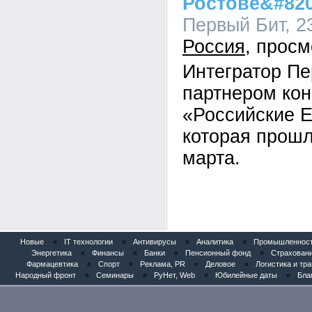
Ростове&#820
Первый Бит, 23
Россия
Интегратор Пе
партнером ко
«Российские 
которая прошл
марта.
Новые
«
IT технологии
«
Антивирусы
«
Аналитика
«
Промышленность
Энергетика
«
Финансы
«
Банки
«
Пенсионный фонд
«
Страхован
Фармацевтика
«
Спорт
«
Реклама, PR
«
Деловое
«
Логистика и тр
Народный фронт
«
Семинары
«
РуНет, Web
«
Юбилейные даты
«
Бла