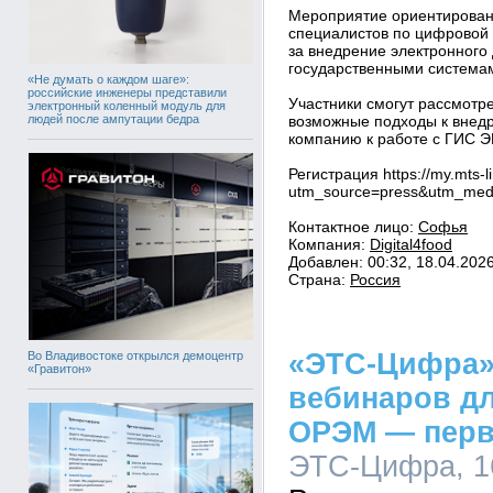
Мероприятие ориентирован
специалистов по цифровой т
за внедрение электронного
государственными система
«Не думать о каждом шаге»:
российские инженеры представили
Участники смогут рассмотр
электронный коленный модуль для
людей после ампутации бедра
возможные подходы к внедр
компанию к работе с ГИС Э
Регистрация https://my.mts-l
utm_source=press&utm_medi
Контактное лицо:
Софья
Компания:
Digital4food
Добавлен: 00:32, 18.04.202
Страна:
Россия
«ЭТС-Цифра»
Во Владивостоке открылся демоцентр
«Гравитон»
вебинаров дл
ОРЭМ — перв
ЭТС-Цифра, 16