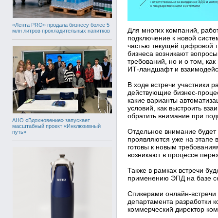
«Лента PRO» продала бизнесу более 5
Для многих компаний, раб
млн литров прохладительных напитков
подключение к новой систем
частью текущей цифровой т
бизнеса возникают вопрос
требований, но и о том, ка
ИТ-ландшафт и взаимодейс
В ходе встречи участники ра
действующие бизнес-процес
какие варианты автоматиза
условий, как выстроить вза
обратить внимание при подг
АНО «Вдохновение» запускает
масштабный проект «Инклюзивный
Отдельное внимание будет 
путь»
проявляются уже на этапе 
готовы к новым требования
возникают в процессе перех
Также в рамках встречи буд
применению ЭПД на базе с
Спикерами онлайн-встречи 
департамента разработки к
коммерческий директор ко