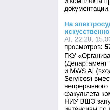
и комплекта п
документации.
На электросу
искусственно
AI, 22:28, 15.
5
ГКУ «Организа
(Департамент 
и MWS AI (вх
Services) вме
непрерывного
факультета ко
НИУ ВШЭ запу
интенсивы по 