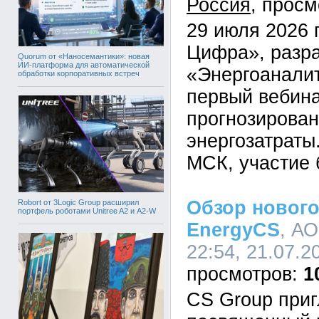
Россия
29 июля 2026 
Цифра», разр
Quorum от «Наносемантики»: новая
ИИ-платформа для автоматической
«Энергоаналит
обработки корпоративных встреч
первый вебина
прогнозирован
энергозатраты
МСК, участие 
Обзор новог
Robort от 3Logic Group расширил
портфель роботами Unitree A2 и A2-W
EnergyCS
, А
22:54, 21.07.2
1
CS Group приг