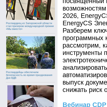
посвященный
возможностям
2026, EnergyC
EnergyCS Элек
Росгвардеец из Запорожской области
стал призером международной премии
Разберем клю
«Мы вместе»
программных 
рассмотрим, к
инструменты 
электротехнич
анализировать
Росгвардейцы обеспечили
автоматизиров
безопасность во время празднования
Дня ВДВ
выпуск докуме
снижать риск 
Вебинар CDP