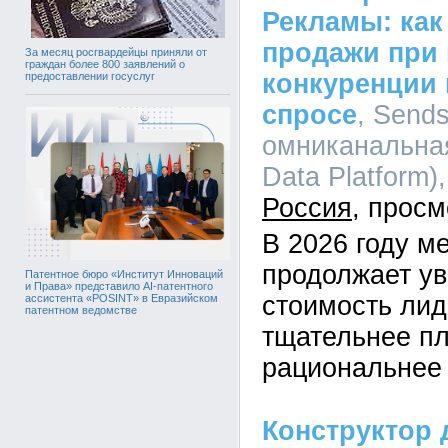
Рекламы: как
продажи при
За месяц росгвардейцы приняли от
граждан более 800 заявлений о
конкуренции
предоставлении госуслуг
спросе
, Send
омниканальна
Data Platform),
Россия
В 2026 году 
продолжает ув
Патентное бюро «Институт Инноваций
и Права» представило AI-патентного
стоимость лид
ассистента «POSINT» в Евразийском
патентном ведомстве
тщательнее п
рациональнее
Конструктор 