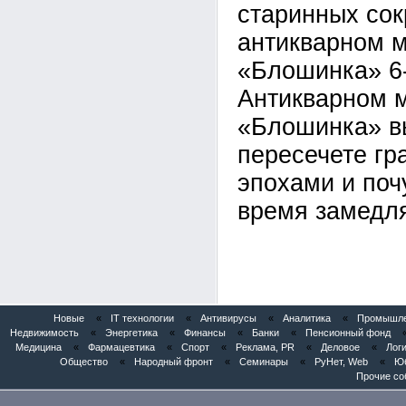
старинных со
антикварном 
«Блошинка» 6
Антикварном 
«Блошинка» в
пересечете гр
эпохами и поч
время замедля
Новые
«
IT технологии
«
Антивирусы
«
Аналитика
«
Промышлен
Недвижимость
«
Энергетика
«
Финансы
«
Банки
«
Пенсионный фонд
Медицина
«
Фармацевтика
«
Спорт
«
Реклама, PR
«
Деловое
«
Логи
Общество
«
Народный фронт
«
Семинары
«
РуНет, Web
«
Юб
Прочие со