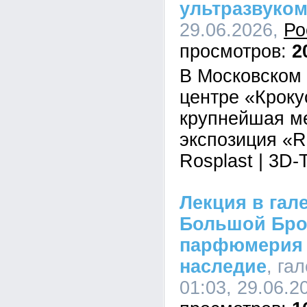
ультразвуко
29.06.2026,
Ро
2
В Московском
центре «Кроку
крупнейшая м
экспозиция «R
Rosplast | 3D
Лекция в гале
Большой Брон
парфюмерия 
наследие
, га
01:03, 29.06.2