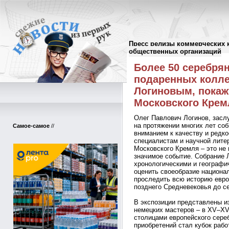
Пресс релизы коммерческих 
Пресс-релизы
//
общественных организаций
Более 50 серебря
подаренных колл
Логиновым, покаж
Московского Крем
Олег Павлович Логинов, засл
на протяжении многих лет со
Самое-самое
//
вниманием к качеству и редко
специалистам и научной лите
Московского Кремля – это не 
значимое событие. Собрание 
хронологическими и географи
оценить своеобразие национа
проследить всю историю евро
позднего Средневековья до с
В экспозиции представлены и
немецких мастеров – в XV–XV
столицами европейского сере
приобретений стал кубок раб