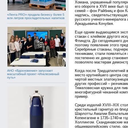
Хомана, украшенный популярн
его обороте в XVII веке был 
семей – фон Райбниц и фон Ка
«Лента PRO» продала бизнесу более 5
надпись, свидетельствующая,
млн литров прохладительных напитков
русского ученого-минералога 
Аркадьевича Кочубея.
Еще одним выдающимся экспо
стакан с клеймом другого иск
Флиндта. До сегодняшнего дня
поэтому появление этого пре
Серебряные стаканы, подчер
техниками, стали появляться 
постепенно их декор становил
позволяло мастерам демонстр
Когда после Тридцатилетней в
АНО «Вдохновение» запускает
масштабный проект «Инклюзивный
место крупнейшего центра сер
путь»
чертой местных златокузнецо
других профессий – резчикам
Тяжеловесная кружка для пив
многофигурной чеканной комп
пример.
Среди изделий XVIII–XIX сто
крестильный гарнитур из блю
Шарлотты Амалии Вильгельми
Копенгагене в 1735–1740-м г
Холлингом. Скандинавские ма
общеевропейскому стилю, орие