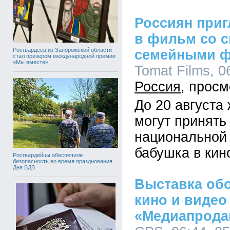
Россиян приг
в фильм со 
Росгвардеец из Запорожской области
семейными 
стал призером международной премии
«Мы вместе»
Tomat Films, 0
Россия
До 20 августа
могут принять
национальной
бабушка в кин
Росгвардейцы обеспечили
безопасность во время празднования
Дня ВДВ
Выставка об
кино и видео
«Медиапрода