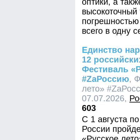
оптики, а так
высокоточный 
погрешностью
всего в одну с
Единство нар
12 российски
Фестиваль «Р
#ZaРоссию
, 
лето» #ZaРосс
07.07.2026,
Ро
603
С 1 августа по
России пройд
«Русское лето