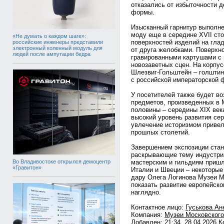
отказались от избыточности д
формы.
Изысканный гарнитур выполне
моду еще в середине XVII сто
«Не думать о каждом шаге»:
поверхностей изделий на гла
российские инженеры представили
электронный коленный модуль для
от друга желобками. Поверхно
людей после ампутации бедра
гравированными картушами с 
новозаветных сцен. На корпус
Шлезвиг-Гольштейн – голштин
с российской императорской 
У посетителей также будет в
предметов, произведенных в 
половины – середины XIX век
высокий уровень развития сер
увлечение историзмом привел
прошлых столетий.
Завершением экспозиции стан
раскрывающие тему индустри
Во Владивостоке открылся демоцентр
мастерским и гильдиям приш
«Гравитон»
Италии и Швеции – некоторые 
дару Олега Логинова Музеи М
показать развитие европейско
наглядно.
Контактное лицо:
Гуськова Ан
Компания:
Музеи Московског
Добавлен: 21:34, 28.04.2026 