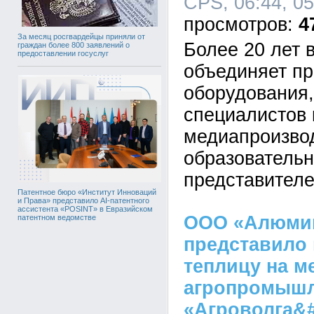
CPS, 06:44, 0
4
За месяц росгвардейцы приняли от
Более 20 лет 
граждан более 800 заявлений о
предоставлении госуслуг
объединяет п
оборудования
специалистов к
медиапроизво
образовательн
представителе
Патентное бюро «Институт Инноваций
и Права» представило AI-патентного
ассистента «POSINT» в Евразийском
ООО «Алюми
патентном ведомстве
представило
теплицу на 
агропромышл
«Агроволга&#