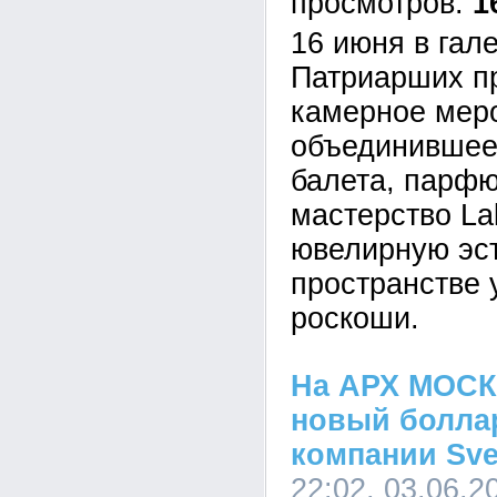
1
16 июня в гале
Патриарших п
камерное мер
объединившее
балета, парф
мастерство Lal
ювелирную эст
пространстве 
роскоши.
На АРХ МОСК
новый боллар
компании Sve
22:02, 03.06.2