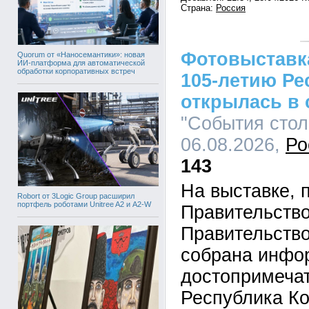
Страна:
Россия
Фотовыставк
Quorum от «Наносемантики»: новая
ИИ-платформа для автоматической
обработки корпоративных встреч
105-летию Ре
открылась в 
"События стол
06.08.2026,
Ро
143
На выставке, 
Robort от 3Logic Group расширил
портфель роботами Unitree A2 и A2-W
Правительств
Правительств
собрана инфо
достопримеча
Республика К