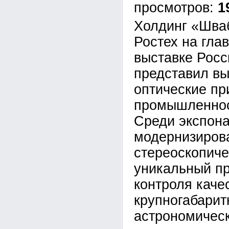
1
Холдинг «Шва
Ростех на гл
выставке Рос
представил в
оптические пр
промышленност
Среди экспона
модернизиров
стереоскопиче
уникальный п
контроля каче
крупногабарит
астрономическ