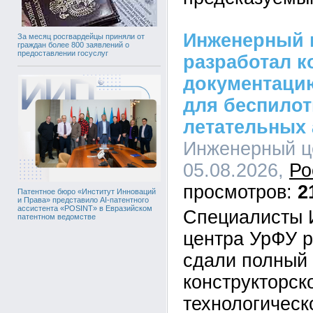
Инженерный 
За месяц росгвардейцы приняли от
граждан более 800 заявлений о
предоставлении госуслуг
разработал к
документацию
для беспило
летательных 
Инженерный це
05.08.2026,
Ро
2
Патентное бюро «Институт Инноваций
и Права» представило AI-патентного
ассистента «POSINT» в Евразийском
Специалисты 
патентном ведомстве
центра УрФУ р
сдали полный
конструкторск
технологическ