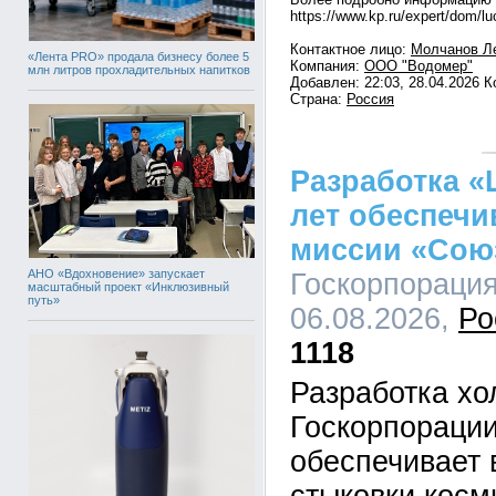
https://www.kp.ru/expert/dom/lu
Контактное лицо:
Молчанов Л
«Лента PRO» продала бизнесу более 5
Компания:
ООО "Водомер"
млн литров прохладительных напитков
Добавлен: 22:03, 28.04.2026 
Страна:
Россия
Разработка «
лет обеспечи
миссии «Сою
АНО «Вдохновение» запускает
Госкорпорация
масштабный проект «Инклюзивный
путь»
06.08.2026,
Ро
1118
Разработка х
Госкорпорации
обеспечивает 