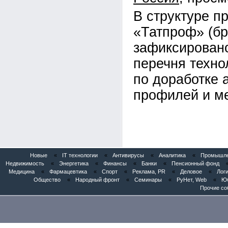
В структуре п
«Татпроф» (б
зафиксирован
перечня техно
по доработке
профилей и ме
Новые
«
IT технологии
«
Антивирусы
«
Аналитика
«
Промышлен
Недвижимость
«
Энергетика
«
Финансы
«
Банки
«
Пенсионный фонд
Медицина
«
Фармацевтика
«
Спорт
«
Реклама, PR
«
Деловое
«
Логи
Общество
«
Народный фронт
«
Семинары
«
РуНет, Web
«
Юб
Прочие со