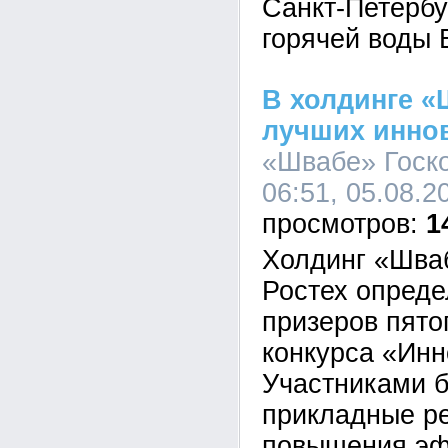
Санкт-Петербу
горячей воды 
В холдинге 
лучших инно
«Швабе» Госко
06:51, 05.08.2
1
Холдинг «Шва
Ростех опреде
призеров пято
конкурса «Инн
Участниками 
прикладные р
повышения эф