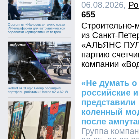
06.08.2026,
Ро
655
Строительно-
Quorum от «Наносемантики»: новая
ИИ-платформа для автоматической
обработки корпоративных встреч
из Санкт-Пет
«АЛЬЯНС ПУЛ»
партию счетчи
компании «Во
«Не думать о
Robort от 3Logic Group расширил
российские 
портфель роботами Unitree A2 и A2-W
представили
коленный мо
после ампута
Группа компа