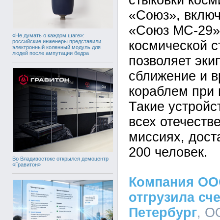
стыковки косм
«Союз», вклю
«Союз МС-29»
«Не думать о каждом шаге»:
российские инженеры представили
космической с
электронный коленный модуль для
людей после ампутации бедра
позволяет эки
сближение и в
кораблем при 
Такие устройс
всех отечеств
миссиях, дост
200 человек.
Во Владивостоке открылся демоцентр
«Гравитон»
Компания ОО
отгрузила сче
Петербург
, О