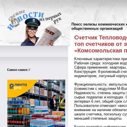
Пресс релизы коммерческих 
Пресс-релизы
//
общественных организаций
Счетчик Тепловод
топ счетчиков от 
«Комсомольская п
Ключевые характеристики при
Рабочая среда: холодная вода
Сфера применения: квартиры,
Самое-самое
//
Конструкция: 8-роликовый сч
индикатором, латунный корпус
Функциональность: импульсны
(совместим с модулями M-Bu
Надежность: степень защиты 
сырых подвалах и колодцах. С
интервал 6 лет, общий срок с
Пользователи отмечают «вес
внимание на наличие обязател
шкале счетчика, поскольку су
меньшей степенью защиты.
Более подробно информацию о