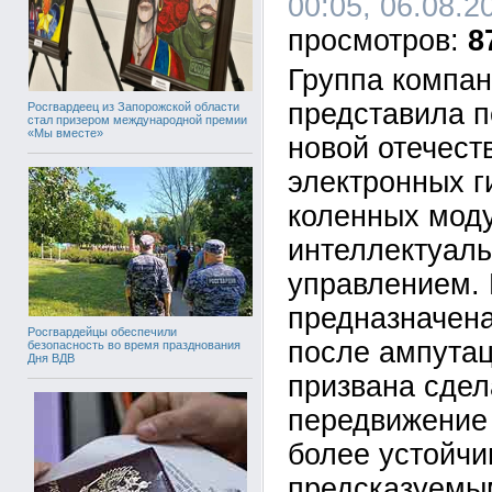
00:05, 06.08.2
8
Группа компа
представила п
Росгвардеец из Запорожской области
стал призером международной премии
«Мы вместе»
новой отечест
электронных г
коленных мод
интеллектуал
управлением. 
предназначен
Росгвардейцы обеспечили
после ампутац
безопасность во время празднования
Дня ВДВ
призвана сдел
передвижение 
более устойчи
предсказуемы