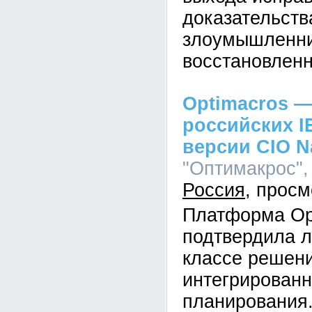
доказательств
злоумышленник
восстановленн
Optimacros —
российских I
версии CIO N
"Оптимакрос", 
Россия
Платформа Op
подтвердила л
классе решен
интегрированн
планирования