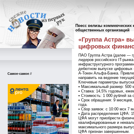
Пресс релизы коммерческих 
Пресс-релизы
//
общественных организаций
«Группа Астра» в
цифровых финанс
ПАО Группа Астра (далее — г
лидеров российского IT-рынк
инфраструктурного программн
дебютном выпуске цифровых 
А-Токен Альфа-Банка. Привле
Самое-самое
//
направить на ведение текуще
Ключевые параметры выпуск
• Максимальный размер: 500 
• Ставка: 14,5% годовых, еже
• Стоимость: 1 000 рублей за
• Срок обращения: 9 месяцев,
года.
• Сбор заявок: с 10:00 мск 7 м
• Дата распределения ЦФА: 1
ЦФА могут приобрести физиче
квалифицированные и неквал
максимального размера выпус
ЦФА признан завершенным.