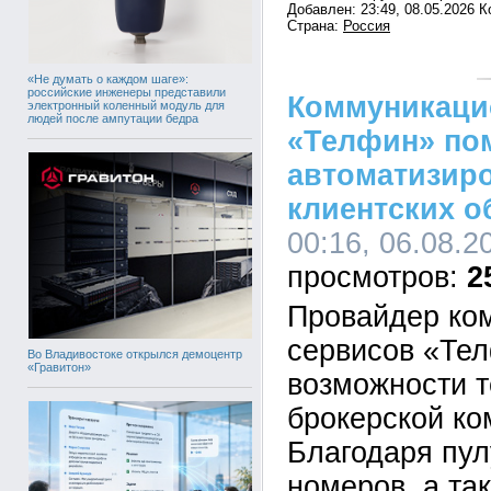
Добавлен: 23:49, 08.05.2026 
Страна:
Россия
«Не думать о каждом шаге»:
российские инженеры представили
Коммуникаци
электронный коленный модуль для
людей после ампутации бедра
«Телфин» по
автоматизир
клиентских 
00:16, 06.08.2
2
Провайдер ко
сервисов «Те
Во Владивостоке открылся демоцентр
«Гравитон»
возможности т
брокерской ко
Благодаря пу
номеров, а та