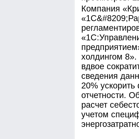
Компания «Кр
«1С&#8209;Ра
регламентиров
«1С:Управлен
предприятием
холдингом 8».
вдвое сократи
сведения данн
20% ускорить
отчетности. О
расчет себест
учетом специ
энергозатратн