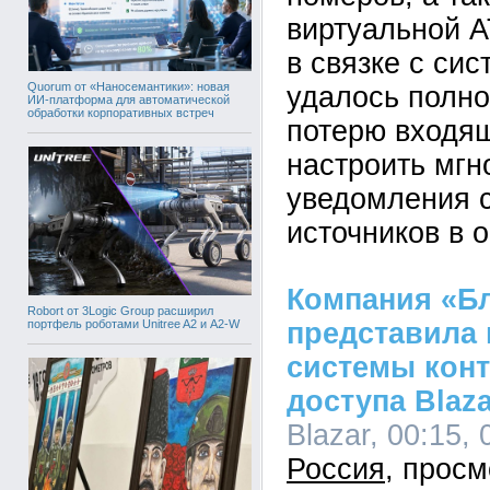
виртуальной 
в связке с си
Quorum от «Наносемантики»: новая
удалось полно
ИИ-платформа для автоматической
обработки корпоративных встреч
потерю входящ
настроить мг
уведомления 
источников в 
Компания «Б
Robort от 3Logic Group расширил
портфель роботами Unitree A2 и A2-W
представила
системы конт
доступа Blaza
Blazar, 00:15, 
Россия