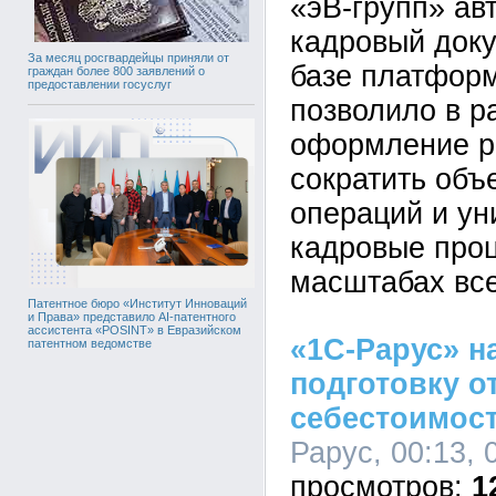
«эВ-групп» ав
кадровый док
За месяц росгвардейцы приняли от
базе платформ
граждан более 800 заявлений о
предоставлении госуслуг
позволило в р
оформление р
сократить объ
операций и у
кадровые про
масштабах все
Патентное бюро «Институт Инноваций
и Права» представило AI-патентного
ассистента «POSINT» в Евразийском
«1С-Рарус» н
патентном ведомстве
подготовку о
себестоимост
Рарус, 00:13, 
1