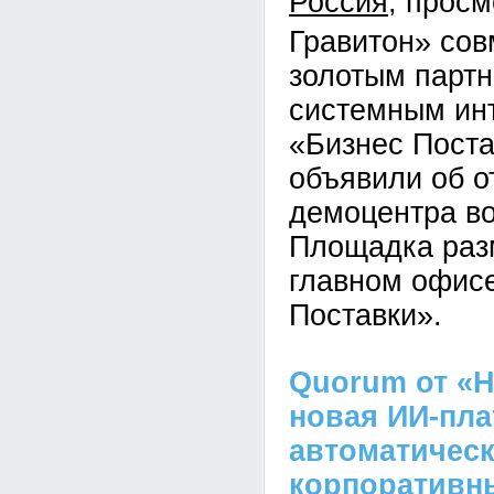
Россия
Гравитон» сов
золотым парт
системным ин
«Бизнес Пост
объявили об о
демоцентра во
Площадка раз
главном офис
Поставки».
Quorum от «Н
новая ИИ-пл
автоматическ
корпоративн