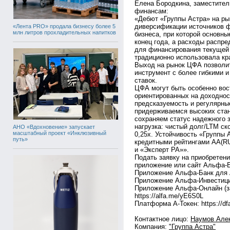
Елена Бородкина, заместител
финансам:
«Дебют «Группы Астра» на ры
диверсификации источников ф
«Лента PRO» продала бизнесу более 5
млн литров прохладительных напитков
бизнеса, при которой основн
конец года, а расходы распре
для финансирования текущей
традиционно использовала кр
Выход на рынок ЦФА позволит
инструмент с более гибкими 
ставок.
ЦФА могут быть особенно вос
ориентированных на доходнос
предсказуемость и регулярны
придерживаемся высоких ста
сохраняем статус надежного 
нагрузка: чистый долг/LTM ск
АНО «Вдохновение» запускает
масштабный проект «Инклюзивный
0,25x. Устойчивость «Группы
путь»
кредитными рейтингами AA(RU
и «Эксперт РА»».
Подать заявку на приобретен
приложение или сайт Альфа-Б
Приложение Альфа-Банк для Ан
Приложение Альфа-Инвестиции 
Приложение Альфа-Онлайн (за
https://alfa.me/yE6S0L
Платформа А-Токен: https://dfa
Контактное лицо:
Наумов Алек
Компания:
"Группа Астра"