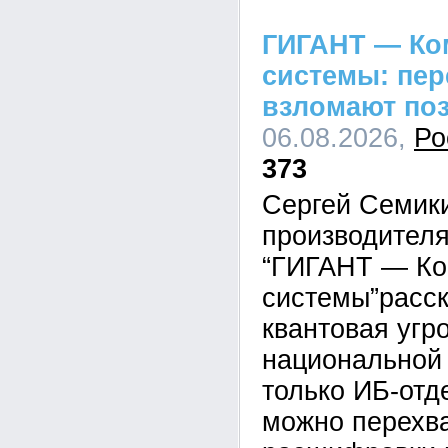
ГИГАНТ — Ко
системы: пе
взломают по
06.08.2026,
Ро
373
Сергей Семик
производител
“ГИГАНТ — Ко
системы”расск
квантовая угр
национальной 
только ИБ-отд
можно перехва