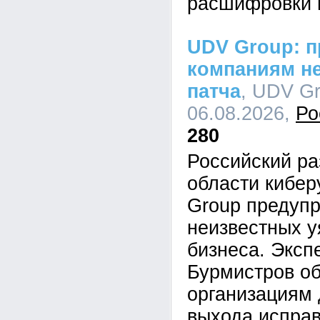
расшифровки 
UDV Group: п
компаниям не
патча
, UDV Gr
06.08.2026,
Ро
280
Российский ра
области кибе
Group предупр
неизвестных у
бизнеса. Эксп
Бурмистров об
организациям 
выхода исправ