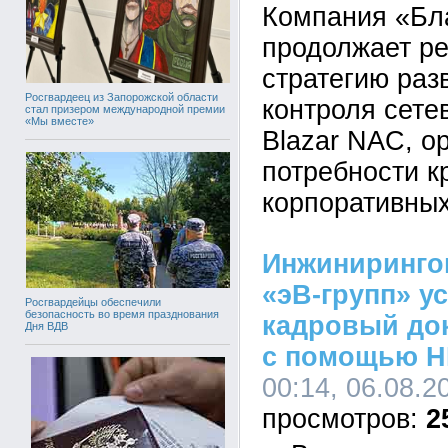
Компания «Бл
продолжает р
стратегию раз
Росгвардеец из Запорожской области
контроля сете
стал призером международной премии
«Мы вместе»
Blazar NAC, о
потребности к
корпоративных
Инжиниринго
«эВ-групп» у
Росгвардейцы обеспечили
безопасность во время празднования
кадровый до
Дня ВДВ
с помощью H
00:14, 06.08.2
2