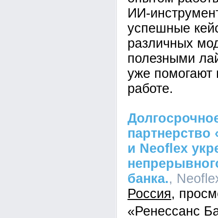
ИИ-инструмен
успешные кей
различных мо
полезными ла
уже помогают 
работе.
Долгосрочное
партнерство 
и Neoflex ук
непрерывного
банка.
, Neofle
Россия
«Ренессанс Б