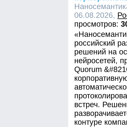
Наносемантика
06.08.2026,
Ро
3
«Наносеманти
российский ра
решений на о
нейросетей, п
Quorum &#821
корпоративну
автоматическо
протоколирова
встреч. Решен
разворачивает
контуре компан