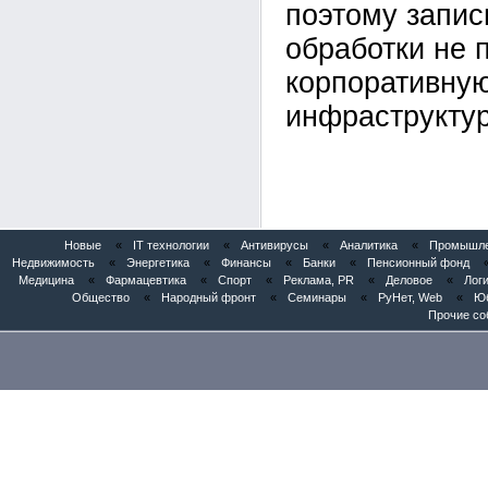
поэтому запис
обработки не 
корпоративну
инфраструктур
Новые
«
IT технологии
«
Антивирусы
«
Аналитика
«
Промышлен
Недвижимость
«
Энергетика
«
Финансы
«
Банки
«
Пенсионный фонд
Медицина
«
Фармацевтика
«
Спорт
«
Реклама, PR
«
Деловое
«
Логи
Общество
«
Народный фронт
«
Семинары
«
РуНет, Web
«
Юб
Прочие со