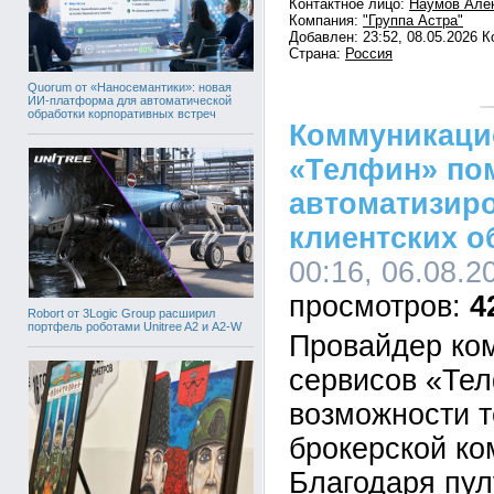
Контактное лицо:
Наумов Алек
Компания:
"Группа Астра"
Добавлен: 23:52, 08.05.2026 
Страна:
Россия
Quorum от «Наносемантики»: новая
ИИ-платформа для автоматической
обработки корпоративных встреч
Коммуникаци
«Телфин» по
автоматизир
клиентских 
00:16, 06.08.2
4
Robort от 3Logic Group расширил
портфель роботами Unitree A2 и A2-W
Провайдер ко
сервисов «Те
возможности т
брокерской ко
Благодаря пу