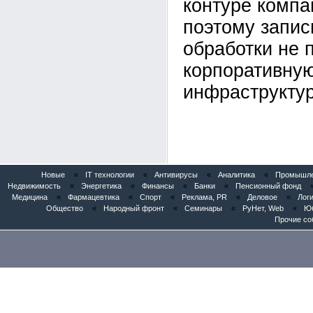
контуре компан
поэтому запис
обработки не 
корпоративну
инфраструктур
Новые
«
IT технологии
«
Антивирусы
«
Аналитика
«
Промышлен
Недвижимость
«
Энергетика
«
Финансы
«
Банки
«
Пенсионный фонд
Медицина
«
Фармацевтика
«
Спорт
«
Реклама, PR
«
Деловое
«
Логи
Общество
«
Народный фронт
«
Семинары
«
РуНет, Web
«
Юб
Прочие со