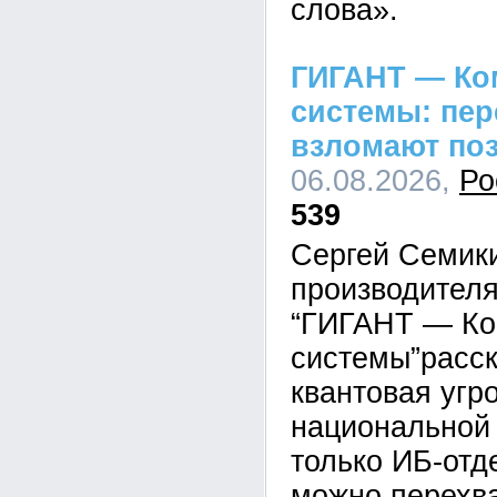
слова».
ГИГАНТ — Ко
системы: пе
взломают по
06.08.2026,
Ро
539
Сергей Семик
производител
“ГИГАНТ — Ко
системы”расск
квантовая угр
национальной 
только ИБ-отд
можно перехва