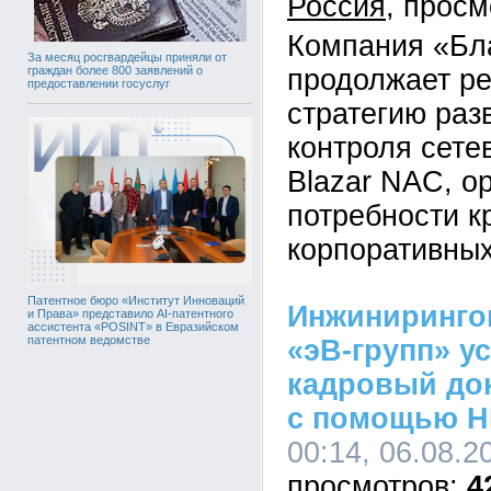
Россия
Компания «Бл
За месяц росгвардейцы приняли от
продолжает р
граждан более 800 заявлений о
предоставлении госуслуг
стратегию раз
контроля сете
Blazar NAC, о
потребности к
корпоративных
Патентное бюро «Институт Инноваций
Инжиниринго
и Права» представило AI-патентного
ассистента «POSINT» в Евразийском
патентном ведомстве
«эВ-групп» у
кадровый до
с помощью H
00:14, 06.08.2
4