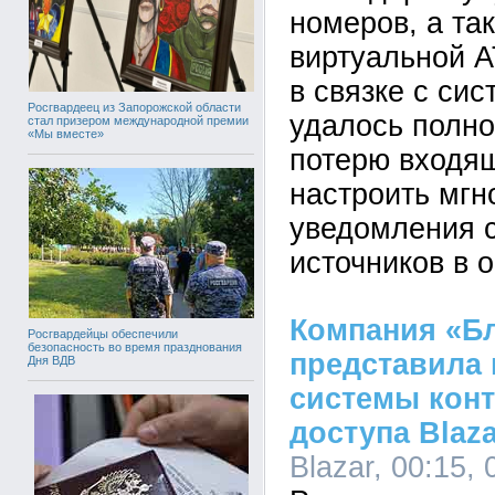
номеров, а та
виртуальной 
в связке с си
Росгвардеец из Запорожской области
удалось полно
стал призером международной премии
«Мы вместе»
потерю входящ
настроить мг
уведомления 
источников в 
Компания «Б
Росгвардейцы обеспечили
безопасность во время празднования
представила
Дня ВДВ
системы конт
доступа Blaza
Blazar, 00:15, 