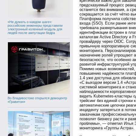
критически важно для заказчи
предсказуемый процесс реакци
останется без внимания, а с
сокращается за счёт чётко вы
Платформа получила собствен
«Не думать о каждом шаге»:
входа (SSO). Если ранее инт
российские инженеры представили
требовала развертывания внеш
электронный коленный модуль для
идентификации встроен в пл
людей после ампутации бедра
каталогам Active Directory и 
провайдеру через OIDC. Сотр
привычную корпоративную сис
мониторинга. Персонализиров
назначение ролей упрощают 
безопасности, что особенно а
развитой инфраструктурой уп
Помимо новых возможностей, 
повышению надёжности платф
1.4 уже доступна для обновл
«С выходом версии 1.4 «Астр
системой мониторинга и стан
наблюдаемости корпоративно
видеть Kubernetes-кластеры 
Во Владивостоке открылся демоцентр
трейсинг без единой строчки 
«Гравитон»
автоматические цепочки реаги
инциденту затеряться в пото
заказчикам профессиональну
позволит бизнесу расти и раз
проблемы», — отметил Илья З
мониторинга «Группы Астра».