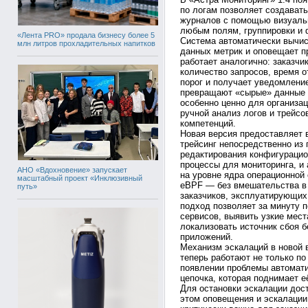
по логам позволяет создавать
журналов с помощью визуальн
любым полям, группировки и 
«Лента PRO» продала бизнесу более 5
Система автоматически вычис
млн литров прохладительных напитков
данных метрик и оповещает п
работает аналогично: заказч
количество запросов, время о
порог и получает уведомлени
превращают «сырые» данные в
особенно ценно для организац
ручной анализ логов и трейсо
компетенций.
Новая версия предоставляет 
трейсинг непосредственно из 
редактирования конфигурацио
процессы для мониторинга, и 
АНО «Вдохновение» запускает
на уровне ядра операционной
масштабный проект «Инклюзивный
eBPF — без вмешательства в 
путь»
заказчиков, эксплуатирующих
подход позволяет за минуту 
сервисов, выявить узкие мест
локализовать источник сбоя 
приложений.
Механизм эскалаций в новой 
теперь работают не только по
появлении проблемы автомати
цепочка, которая поднимает е
Для остановки эскалации дост
этом оповещения и эскалации