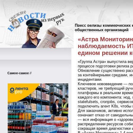
Пресс релизы коммерческих 
Пресс-релизы
//
общественных организаций
«Астра Мониторинг
наблюдаемость И
едином решении к
«Группа Астра» выпустила ве
процессе подготовки релиза 
Обновление существенно рас
Самое-самое
//
за контейнерными средами, и
инцидентами.
Ключевое нововведение — пол
кластеров, не требующий руч
платформы в реальном времен
каждого его компонента: нод,
statefulsets, cronjobs, серви
подключить агент K8s, чтобы
Для заказчиков, активно исп
означает отказ от самодельн
— вся информация о «здоровь
распределении ресурсов соби
сокращая время диагностики 
В «Астра Мониторинг» 1.4 по