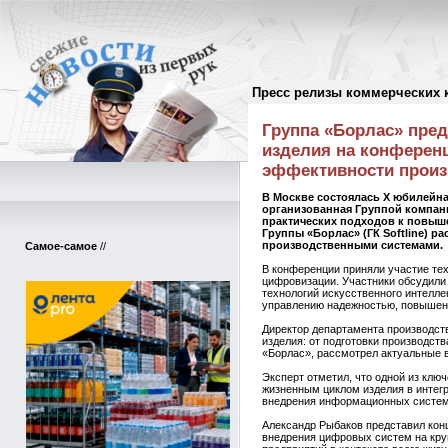
Пресс релизы коммерческих 
Пресс-релизы
//
Группа «Борлас» пре
изделия на конферен
эффективности произ
В Москве состоялась X юбилейн
организованная Группой компан
практических подходов к повыш
Группы «Борлас» (ГК Softline) 
производственными системами.
Самое-самое
//
В конференции приняли участие те
цифровизации. Участники обсудили
технологий искусственного интелл
управлению надежностью, повышени
Директор департамента производст
изделия: от подготовки производс
«Борлас», рассмотрел актуальные 
Эксперт отметил, что одной из кл
жизненным циклом изделия в интегр
внедрения информационных систем 
Александр Рыбаков представил кон
внедрения цифровых систем на кру