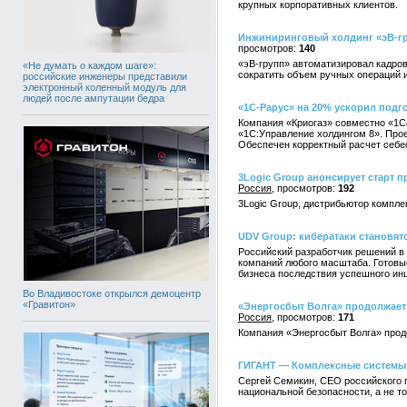
крупных корпоративных клиентов.
Инжиниринговый холдинг «эВ-гр
140
«эВ-групп» автоматизировал кадров
«Не думать о каждом шаге»:
сократить объем ручных операций 
российские инженеры представили
электронный коленный модуль для
людей после ампутации бедра
«1С-Рарус» на 20% ускорил подго
Компания «Криогаз» совместно «1С
«1С:Управление холдингом 8». Прое
Обеспечен корректный расчет себе
3Logic Group анонсирует старт пр
Россия
192
3Logic Group, дистрибьютор компле
UDV Group: кибератаки становят
Российский разработчик решений в
компаний любого масштаба. Готовы
бизнеса последствия успешного инц
Во Владивостоке открылся демоцентр
«Гравитон»
«Энергосбыт Волга» продолжает 
Россия
171
Компания «Энергосбыт Волга» продо
ГИГАНТ — Комплексные системы:
Сергей Семикин, СЕО российского 
национальной безопасности, а не т