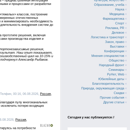
Культура, искусство
«
да – преднастроенная интеграция
нными и процессами от разработки
Образование, учеба
«
Наука
«
Медицина
«
 «тяжелых» классов, построение
роверенных отечественных
Фармацевтика
«
я и минимизировать необходимость
Спорт
«
 длительность внедрения систем до
Реклама, PR
«
Деловое
«
а прототипе решения, включая
Логистика и транспорт
«
сами производства изделия и
Закон, право
«
Выставки
«
портонезависимые решения,
Конференции
«
результат. Наш опыт показывает,
Мнения специалистов
«
роизводственный цикл на 10-15% и
подчеркнул Александр Рыбаков.
Общество
«
Народный фронт
«
Семинары
«
РуНет, Web
«
Юбилейные даты
«
Благотворительность
«
Природа, окружающая среда
«
Скидки
«
 Телфин, 00:16, 06.08.2026,
Россия
Прочие события
«
Благодаря пулу многоканальных
Другие статьи
«
ю исключить потерю входящих
Сегодня у нас публикуются
//
06.08.2026,
Россия
тируясь на потребности