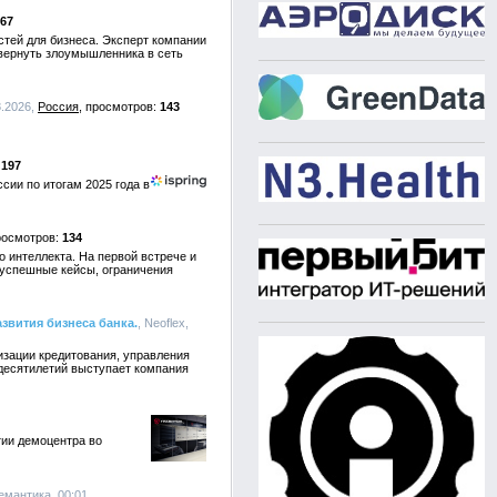
67
тей для бизнеса. Эксперт компании
 вернуть злоумышленника в сеть
8.2026,
Россия
143
197
сии по итогам 2025 года в
134
 интеллекта. На первой встрече и
 успешные кейсы, ограничения
звития бизнеса банка.
, Neoflex,
изации кредитования, управления
 десятилетий выступает компания
ии демоцентра во
емантика, 00:01,