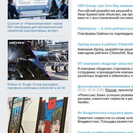
UDV Group: при Zero-Day компан
Российский разработчик решений в
Иван Бурмистров объяснил, как орг
вместе с восстановленной системо
Quorum от «Наносемантики»: новая
ИИ-платформа для автоматической
Optimacros — в топе рейтинга ро
обработки корпоративных встреч
Платформа Optimacros подтвердила
iSpring вошел в рейтинг CNews5
Компания iSpring, разработчик реш
ежегодном рейтинге CNews500. Выр
ИТ-компания «Андагар» запустил
В компании «Андагар» стартовала с
сотрудники, и руководители компа
различных моделей и обменялись п
Robort от 3Logic Group расширил
Долгосрочное технологическое п
портфель роботами Unitree A2 и A2-W
00:02, 06.08.2026,
Россия
«Ренессанс Банк» успешно развива
рисками, клиентских сервисов и ре
Neoflex.
Во Владивостоке открылся демо
Гравитон» совместно со своим зол
Владивостоке. Площадка разместил
Quorum от «Наносемантики»: но