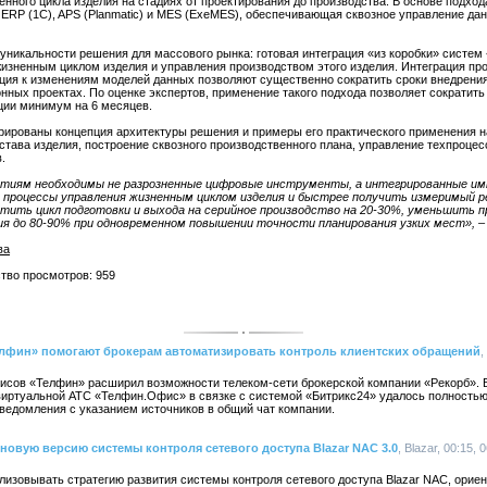
ненного цикла изделия на стадиях от проектирования до производства. В основе подхо
ERP (1С), APS (Planmatic) и MES (ExeMES), обеспечивающая сквозное управление да
никальности решения для массового рынка: готовая интеграция «из коробки» систем
жизненным циклом изделия и управления производством этого изделия. Интеграция п
ация к изменениям моделей данных позволяют существенно сократить сроки внедрени
нных проектах. По оценке экспертов, применение такого подхода позволяет сократить
ации минимум на 6 месяцев.
рированы концепция архитектуры решения и примеры его практического применения н
тава изделия, построение сквозного производственного плана, управление техпроцес
.
тиям необходимы не разрозненные цифровые инструменты, а интегрированные им
процессы управления жизненным циклом изделия и быстрее получить измеримый 
тить цикл подготовки и выхода на серийное производство на 20-30%, уменьшить п
я до 80-90% при одновременном повышении точности планирования узких мест», – 
ва
ство просмотров: 959
фин» помогают брокерам автоматизировать контроль клиентских обращений
,
сов «Телфин» расширил возможности телеком-сети брокерской компании «Рекорб». 
виртуальной АТС «Телфин.Офис» в связке с системой «Битрикс24» удалось полность
ведомления с указанием источников в общий чат компании.
новую версию системы контроля сетевого доступа Blazar NAC 3.0
, Blazar, 00:15, 
изовывать стратегию развития системы контроля сетевого доступа Blazar NAC, ориен