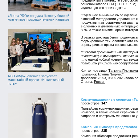
предприятий в контексте всего жиз
решений класса PLM (T-FLEX PLM), 
изделия до его производства.
Отдельное внимание было уделено у
«Лента PRO» продала бизнесу более 5
сквозной методологии управления 
млн литров прохладительных напитков
продуктов и автоматическая адапт
в сложных и длительных интеграцио
30%, а также снизить сроки интегр
В рамках доклада были продемонст
формирование технологического сос
оценку рисков срыва сроков заказов
«Сегодня промышленным предприя
позволяющие выстроить сквозные 
что такой подход позволяет сокра
повысить утилизацию оборудовани
Контактное лицо:
Татьяна Плотнико
Компания:
Группа "Борлас"
АНО «Вдохновение» запускает
Добавлен: 23:53, 08.05.2026 Количе
масштабный проект «Инклюзивный
Страна:
Россия
путь»
Коммуникационные сервисы «Тел
147
Провайдер коммуникационных серви
номеров, а также новым сервисам 
запросов и настроить мгновенные у
Компания «Блазар» представила 
235
Компания «Блазар» продолжает реал