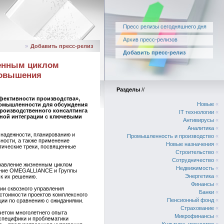
Пресс релизы сегодняшнего дня
Архив пресс-релизов
»
Добавить пресс-релиз
Добавить пресс-релиз
ненным циклом
повышения
Разделы
//
фективности производства»,
Новые
«
ромышленности для обсуждения
роизводственного консалтинга
IT технологии
«
сной интеграции с ключевыми
Антивирусы
«
Аналитика
«
 надежности, планированию и
Промышленность и производство
«
ности, а также применение
Новые назначения
«
тические треки, посвященные
Строительство
«
Сотрудничество
«
равление жизненным циклом
Недвижимость
«
ешение OMEGALLIANCE и Группы
Энергетика
«
к их решению.
Финансы
«
ии сквозного управления
Банки
«
 стоимости проектов комплексного
Пенсионный фонд
«
ции по сравнению с ожиданиями.
Страхование
«
четом многолетнего опыта
Микрофинансы
«
специфики и проблематики