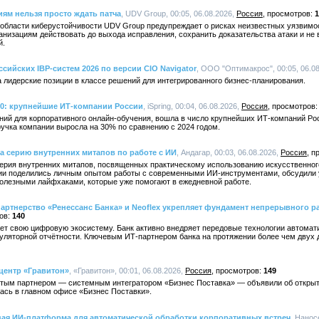
иям нельзя просто ждать патча
, UDV Group, 00:05, 06.08.2026,
Россия
1
 области киберустойчивости UDV Group предупреждает о рисках неизвестных уязвимос
анизациям действовать до выхода исправления, сохранить доказательства атаки и не
й.
ссийских IBP-систем 2026 по версии CIO Navigator
, ООО "Оптимакрос", 00:05, 06.0
 лидерские позиции в классе решений для интегрированного бизнес-планирования.
00: крупнейшие ИТ-компании России
, iSpring, 00:04, 06.08.2026,
Россия
ений для корпоративного онлайн-обучения, вошла в число крупнейших ИТ-компаний Рос
учка компании выросла на 30% по сравнению с 2024 годом.
а серию внутренних митапов по работе с ИИ
, Андагар, 00:03, 06.08.2026,
Россия
ерия внутренних митапов, посвященных практическому использованию искусственного
нии поделились личным опытом работы с современными ИИ-инструментами, обсудили
олезными лайфхаками, которые уже помогают в ежедневной работе.
артнерство «Ренессанс Банка» и Neoflex укрепляет фундамент непрерывного ра
140
ет свою цифровую экосистему. Банк активно внедряет передовые технологии автомат
гуляторной отчётности. Ключевым ИТ-партнером банка на протяжении более чем двух
центр «Гравитон»
, «Гравитон», 00:01, 06.08.2026,
Россия
149
отым партнером — системным интегратором «Бизнес Поставка» — объявили об открыт
ась в главном офисе «Бизнес Поставки».
вая ИИ-платформа для автоматической обработки корпоративных встреч
, Нанос