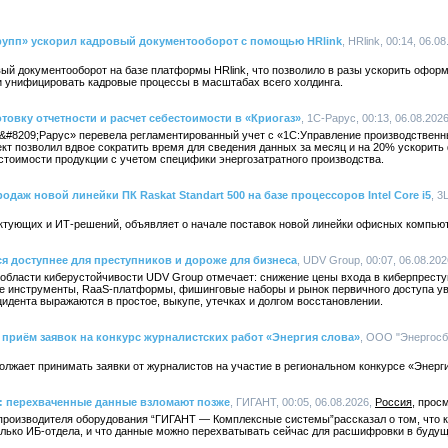
упп» ускорил кадровый документооборот с помощью HRlink
, HRlink, 00:14, 06.0
ый документооборот на базе платформы HRlink, что позволило в разы ускорить оформ
и унифицировать кадровые процессы в масштабах всего холдинга.
товку отчетности и расчет себестоимости в «Криогаз»
, 1С-Рарус, 00:13, 06.08.202
&#8209;Рарус» перевела регламентированный учет с «1С:Управление производствен
кт позволил вдвое сократить время для сведения данных за месяц и на 20% ускорить
стоимости продукции с учетом специфики энергозатратного производства.
одаж новой линейки ПК Raskat Standart 500 на базе процессоров Intel Core i5
, 3
ктующих и ИТ-решений, объявляет о начале поставок новой линейки офисных компьюте
ся доступнее для преступников и дороже для бизнеса
, UDV Group, 00:07, 06.08.20
 области киберустойчивости UDV Group отмечает: снижение цены входа в киберпрест
е инструменты, RaaS-платформы, фишинговые наборы и рынок первичного доступа уве
идента выражаются в простое, выкупе, утечках и долгом восстановлении.
приём заявок на конкурс журналистских работ «Энергия слова»
, ООО "Энергосбы
лжает принимать заявки от журналистов на участие в региональном конкурсе «Энерги
 перехваченные данные взломают позже
, ГИГАНТ, 00:05, 06.08.2026,
Россия
производителя оборудования “ГИГАНТ — Комплексные системы”рассказал о том, что к
олько ИБ-отдела, и что данные можно перехватывать сейчас для расшифровки в буду