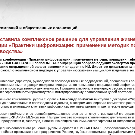
компаний и общественных организаций
дставила комплексное решение для управления жиз
ции «Практики цифровизации: применение методик 
водства»
ая конференция «Практики цифровизации: применение методик повышения эф
ий OMEGALLIANCE FabricaONE.AI. Конференция собрала ведущих экспертов п
ению операционной эффективности и внедрению ИИ. Директор департамента п
рассказал о комплексном подходе к управлению жизненным циклом изделия в те
хнические директора, руководители производственных подразделений, специалисты по
 современные тенденции внедрения инициатив по повышению операционной эффектив
екта в производственной деятельности. Программа включала пленарную сессию и тема
ю эффективности производства и интегрированному планированию цепей поставок.
венного консалтинга Группы «Борлас»
Александр Рыбаков
выступил с докладом «Уп
тва до планирования и производства изделия», в котором анонсировал совместное р
вопросы интеграции ключевых цифровых систем предприятия и практические подходы 
ючевых проблем отечественной промышленности остается отсутствие единой методолог
ации ERP, APS и MES-систем. На практике это приводит к увеличению длительности и
предприятия и, зачастую, к снижению общего экономического эффекта от цифровиза
цепцию совместного решения Группы «Борлас» и OMEGALLIANCE, разработанного с у
пнейших промышленных предприятиях России, глубокого понимания разработчиками 