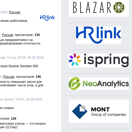
8.2026,
Россия
ление работников,
6,
Россия
130
ным предприятием» на
 формирование отчетности.
Logic Group, 00:09, 06.08.2026,
ров Raskat Standart 500.
26,
Россия
145
упность повышает риски для
личивают число атак, а для
т Волга", 00:07, 06.08.2026,
я слова».
126
вантовая угроза — это вопрос
щем (Q-Day).