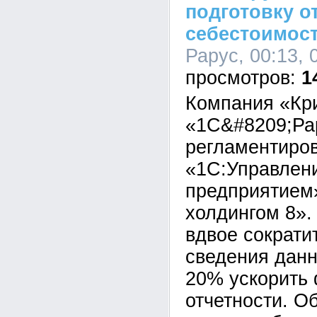
подготовку о
себестоимост
Рарус, 00:13, 
1
Компания «Кр
«1С&#8209;Ра
регламентиров
«1С:Управлен
предприятием
холдингом 8».
вдвое сократи
сведения данн
20% ускорить
отчетности. О