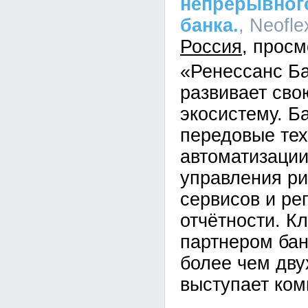
непрерывного
банка.
, Neofle
Россия
«Ренессанс Б
развивает св
экосистему. Б
передовые тех
автоматизации
управления ри
сервисов и ре
отчётности. К
партнером бан
более чем дву
выступает ком