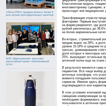
цифровой трансформации и ко
Классическая модель «пациен
многовекторному сценарию, в
происходит вне медицинских 
«Лента PRO» продала бизнесу более 5
млн литров прохладительных напитков
Трансформация отрасли прод
факторами. Первым выступает
на фармсуверенитет, где дол
рублей увеличилась до 38,6
на более маржинальные катег
Во-вторых, стремительный ро
продаж вырос на 28%, а доля
уровне 15-18% в среднем по р
третьих, доминирование собс
доля которых в некоторых ка
25%, вынуждает остальные бр
АНО «Вдохновение» запускает
аптечной полке еще на этапе
масштабный проект «Инклюзивный
путь»
В результате меняется сама 
пациентом. Все чаще выбор д
аптечных платформ, что усил
момента попадания пользова
сервисов. Именно здесь форм
подтверждается или корректи
В этих условиях ключевой за
смещение коммуникации за п
необходимо формировать знан
пользователя в аптечное при