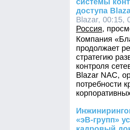
системы конт
доступа Blaza
Blazar, 00:15, 
Россия
Компания «Бл
продолжает р
стратегию раз
контроля сете
Blazar NAC, о
потребности к
корпоративных
Инжиниринго
«эВ-групп» у
кадровый до