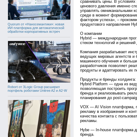
сравнивать цены. В условиях
ценового давления именно сп
управлять омниканальными ком
среде в момент формировани
фактором успеха», – прокомм
продуктового направления Hybri
Quorum от «Наносемантики»: новая
ИИ-платформа для автоматической
обработки корпоративных встреч
О компании
Hybrid — международная прог
стеком технологий и решений
Компания разрабатывает инст
ведущих мировых агентств и б
машинного обучения и больши
разработчиков позволяет реа
продукты и адаптировать их п
Продукты и бренды холдинга:
Hybrid Platform — одна из в
Robort от 3Logic Group расширил
позволяющая построить прогр
портфель роботами Unitree A2 и A2-W
бренда и реализовывать рекла
планирования до post-campaig
VOX — AI Vision платформа, 
рекламу в изображения и конт
качества контакта с пользов
рекламы.
Hybe — In-house платформа 
бренда.