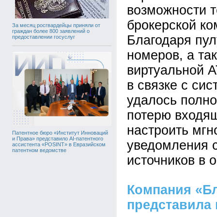
возможности т
брокерской ко
За месяц росгвардейцы приняли от
граждан более 800 заявлений о
Благодаря пу
предоставлении госуслуг
номеров, а та
виртуальной 
в связке с си
удалось полно
потерю входящ
настроить мг
Патентное бюро «Институт Инноваций
и Права» представило AI-патентного
уведомления 
ассистента «POSINT» в Евразийском
патентном ведомстве
источников в 
Компания «Б
представила