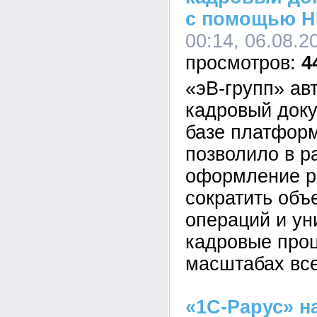
с помощью H
00:14, 06.08.2
4
«эВ-групп» ав
кадровый док
базе платформ
позволило в р
оформление р
сократить объ
операций и у
кадровые про
масштабах все
«1С-Рарус» н