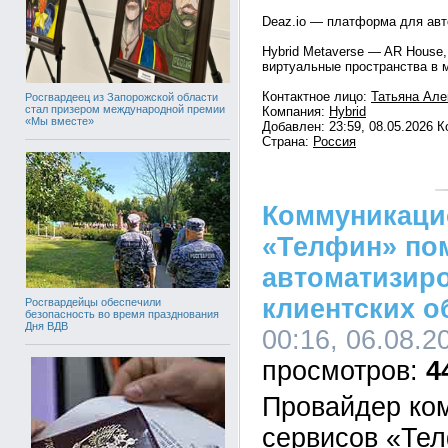
Deaz.io — платформа для авт
Hybrid Metaverse — AR House
виртуальные пространства в 
Контактное лицо:
Татьяна Але
Росгвардеец из Запорожской области
стал призером международной премии
Компания:
Hybrid
«Мы вместе»
Добавлен: 23:59, 08.05.2026 
Страна:
Россия
Коммуникаци
«Телфин» по
автоматизир
клиентских 
Росгвардейцы обеспечили
безопасность во время празднования
Дня ВДВ
00:16, 06.08.2
4
Провайдер ко
сервисов «Те