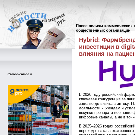
Пресс релизы коммерческих 
Пресс-релизы
//
общественных организаций
Hybrid: Фармбрен
инвестиции в digit
влияния на пацие
Самое-самое
//
В 2026 году российский фарма
ключевая конкуренция за пацие
задолго до визита в аптеку. 
лояльности к брендам и усил
покупке препарата все чаще 
цифровые каналы, а не в точк
В 2025–2026 годах российски
переход от этапа экстренног