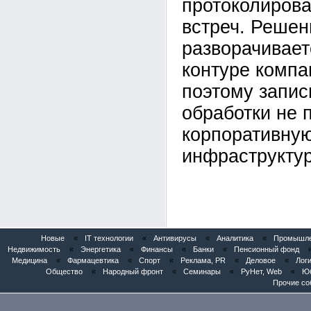
протоколирова
встреч. Решен
разворачивает
контуре компан
поэтому запис
обработки не 
корпоративну
инфраструктур
Новые
«
IT технологии
«
Антивирусы
«
Аналитика
«
Промышлен
Недвижимость
«
Энергетика
«
Финансы
«
Банки
«
Пенсионный фонд
Медицина
«
Фармацевтика
«
Спорт
«
Реклама, PR
«
Деловое
«
Логи
Общество
«
Народный фронт
«
Семинары
«
РуНет, Web
«
Юб
Прочие со