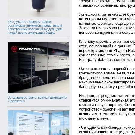
требует перехода к омниканаль
становятся основным инструм
Успешной стратегией для брен
потенциальным клиентом чере
«Не думать о каждом шаге»:
нативные форматы еще до того
российские инженеры представили
Закрепление выбора на этом э
электронный коленный модуль для
ценовой конкуренции и сохра
людей после ампутации бедра
Ключевую роль в этой трансф
стек, основанный на данных. 
переход к модели Pharma Reta
существенные темпы роста, п
First-party data позволяет ис
Одновременно на первый план
контекстного вовлечения, таки
бренд непосредственно в меди
максимально сконцентрирован
баннерную слепоту при соблю
Наконец, еще одним элемент
Во Владивостоке открылся демоцентр
становится омниканальная атр
«Гравитон»
маркетинговую воронку. Связ
устройство» обеспечивает не
позволяет отслеживать путь о
в онлайн-аптеке.
«Сегодня фарм-бренды конкури
сознании пациента еще до тог