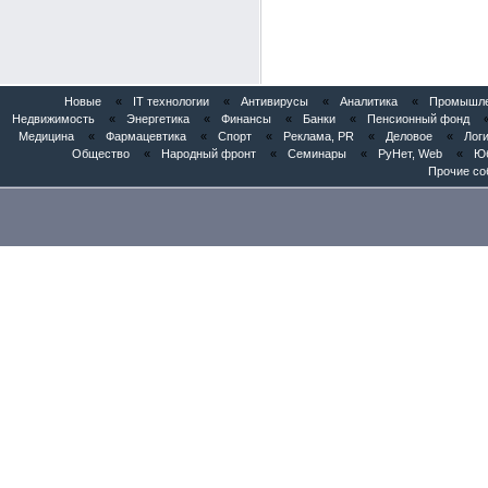
Новые
«
IT технологии
«
Антивирусы
«
Аналитика
«
Промышлен
Недвижимость
«
Энергетика
«
Финансы
«
Банки
«
Пенсионный фонд
Медицина
«
Фармацевтика
«
Спорт
«
Реклама, PR
«
Деловое
«
Логи
Общество
«
Народный фронт
«
Семинары
«
РуНет, Web
«
Юб
Прочие со