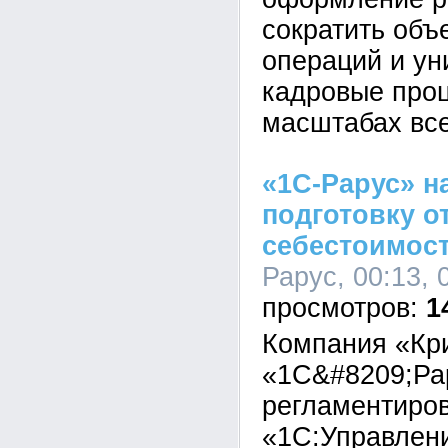
сократить объ
операций и у
кадровые про
масштабах все
«1С-Рарус» н
подготовку о
себестоимост
Рарус, 00:13, 
1
Компания «Кр
«1С&#8209;Ра
регламентиров
«1С:Управлен