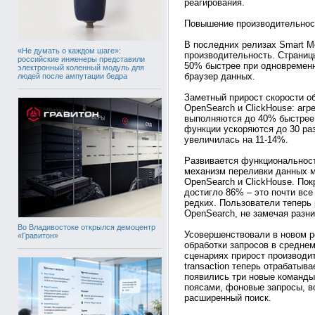
реагирования.
Повышение производительнос
В последних релизах Smart Mo
«Не думать о каждом шаге»:
производительность. Страниц
российские инженеры представили
50% быстрее при одновремен
электронный коленный модуль для
браузер данных.
людей после ампутации бедра
Заметный прирост скорости о
OpenSearch и ClickHouse: агрег
выполняются до 40% быстрее,
функции ускоряются до 30 ра
увеличилась на 11-14%.
Развивается функциональность
механизм переливки данных 
OpenSearch и ClickHouse. По
достигло 86% – это почти вс
редких. Пользователи теперь р
OpenSearch, не замечая разн
Во Владивостоке открылся демоцентр
Усовершенствовали в новом р
«Гравитон»
обработки запросов в средне
сценариях прирост производит
transaction теперь отрабатыва
появились три новые команды
поясами, фоновые запросы, в
расширенный поиск.