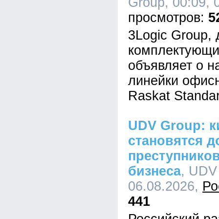
Group, 00:09, 
5
3Logic Group,
комплектующи
объявляет о н
линейки офис
Raskat Standar
UDV Group: к
становятся д
преступников
бизнеса
, UDV
06.08.2026,
Ро
441