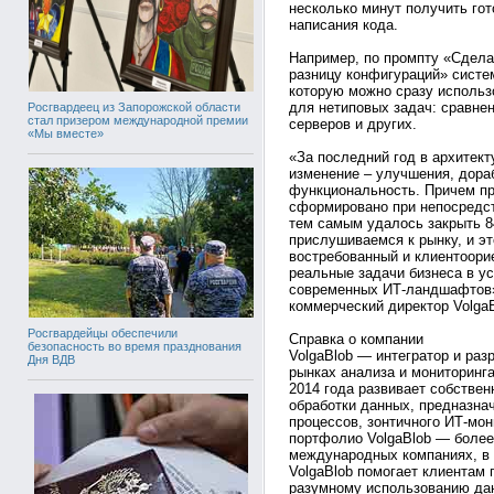
несколько минут получить го
написания кода.
Например, по промпту «Сделай
разницу конфигураций» систе
которую можно сразу использ
для нетиповых задач: сравне
Росгвардеец из Запорожской области
стал призером международной премии
серверов и других.
«Мы вместе»
«За последний год в архитек
изменение – улучшения, дора
функциональность. Причем п
сформировано при непосредст
тем самым удалось закрыть 8
прислушиваемся к рынку, и э
востребованный и клиентоори
реальные задачи бизнеса в у
современных ИТ-ландшафтов»
коммерческий директор VolgaB
Росгвардейцы обеспечили
Справка о компании
безопасность во время празднования
VolgaBlob — интегратор и раз
Дня ВДВ
рынках анализа и мониторинга
2014 года развивает собстве
обработки данных, предназнач
процессов, зонтичного ИТ-мо
портфолио VolgaBlob — более 
международных компаниях, в 
VolgaBlob помогает клиентам
разумному использованию да