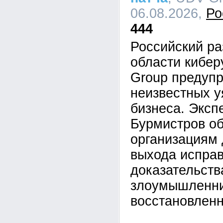
06.08.2026,
Ро
444
Российский ра
области кибе
Group предупр
неизвестных у
бизнеса. Эксп
Бурмистров об
организациям 
выхода исправ
доказательств
злоумышленник
восстановленн