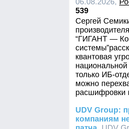
06.08.2026,
Ро
539
Сергей Семик
производител
“ГИГАНТ — Ко
системы”расск
квантовая угр
национальной 
только ИБ-отд
можно перехва
расшифровки 
UDV Group: п
компаниям не
патча
, UDV Gr