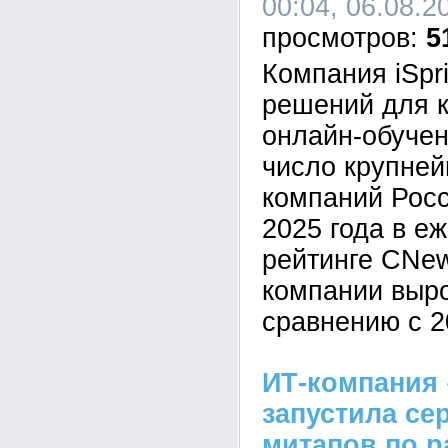
00:04, 06.08.2
5
Компания iSpr
решений для к
онлайн-обучен
число крупне
компаний Росс
2025 года в е
рейтинге CNe
компании выр
сравнению с 2
ИТ-компания 
запустила се
митапов по р