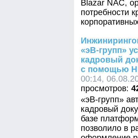
Blazar NAC, о
потребности к
корпоративных
Инжиниринго
«эВ-групп» у
кадровый до
с помощью H
00:14, 06.08.2
4
«эВ-групп» ав
кадровый док
базе платформ
позволило в р
оформление р