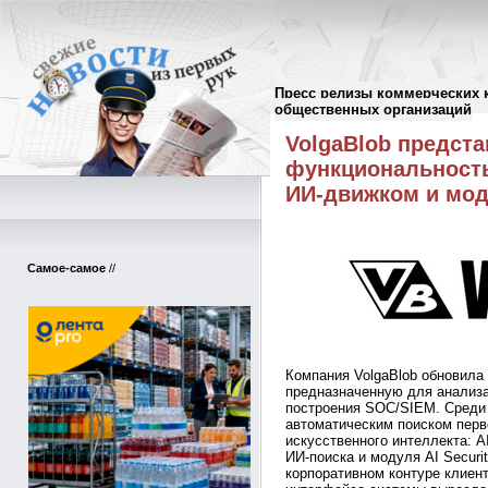
Пресс релизы коммерческих 
Пресс-релизы
//
общественных организаций
VolgaBlob предста
функциональностью
ИИ-движком и моду
Самое-самое
//
Компания VolgaBlob обновила
предназначенную для анализа
построения SOC/SIEM. Среди
автоматическим поиском перво
искусственного интеллекта: A
ИИ-поиска и модуля AI Securi
корпоративном контуре клиен