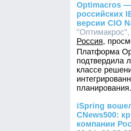
Optimacros —
российских I
версии CIO N
"Оптимакрос", 
Россия
Платформа Op
подтвердила л
классе решен
интегрированн
планирования
iSpring воше
CNews500: кр
компании Ро