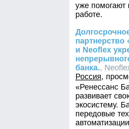
уже помогают 
работе.
Долгосрочное
партнерство 
и Neoflex ук
непрерывного
банка.
, Neofle
Россия
«Ренессанс Б
развивает св
экосистему. Б
передовые тех
автоматизации