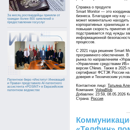
Справка о продукте
Smart Monitor — это координ
За месяц росгвардейцы приняли от
бизнеса. Благодаря ноу-хау 
граждан более 800 заявлений о
может моментально находит
предоставлении госуслуг
корпоративных хранилищах и 
повышая скорость принятия о
подстраивается под нужды зак
информационной безопасности
процессов.
С 2021 года решение Smart Mo
программного обеспечения. В
рынка по направлениям «Упр
«Управление средствами ИБ» 
версии CNews. Также в 2025 
сертификат ФСТЭК России на 
доверия и Техническим услов
Патентное бюро «Институт Инноваций
и Права» представило AI-патентного
Контактное лицо:
Татьяна Але
ассистента «POSINT» в Евразийском
Компания:
VolgaBlob
патентном ведомстве
Добавлен: 23:59, 08.05.2026 
Страна:
Россия
Коммуникаци
«Телфин» по