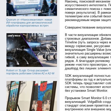
Наконец, поисковой механизм
искусственного интеллекта. 
семантического поиска с помо
поверх результатов). В рамка
телеметрии или событий безоп
Quorum от «Наносемантики»: новая
рекомендуемым мерам защит
ИИ-платформа для автоматической
обработки корпоративных встреч
Совершенствование визуализ
В части визуализации обновле
строковых диапазонов. Добав
Timeline (путь запроса через 
между сервисами, ресурсами 
визуализация Single Value (кл
значительно расширены возмо
гибкой, а саму визуализацию 
рядов. А благодаря ролевому
режим «чистого просмотра», к
дашборд без лишних элемент
Robort от 3Logic Group расширил
портфель роботами Unitree A2 и A2-W
SDK визуализаций полностью 
платформы за год и актуально
SDK теперь представляет соб
системы, что позволяет испол
без установки Smart Monitor.
Прорывом Smart Monitor 6.0 с
визуализаций. VolgaBlob соз
стандарт описания промптов 
внутреннюю или внешнюю моде