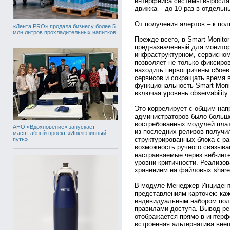
интерфейса системы выросла 
движка – до 10 раз в отдельн
От получения алертов – к по
«Лента PRO» продала бизнесу более 5
млн литров прохладительных напитков
Прежде всего, в Smart Monito
предназначенный для монитори
инфраструктурном, сервисном
позволяет не только фиксиров
находить первопричины сбоев
сервисов и сокращать время
функциональность Smart Monit
включая уровень observability.
Это коррелирует с общим нап
администраторов было больше
востребованных модулей пла
АНО «Вдохновение» запускает
из последних релизов получи
масштабный проект «Инклюзивный
структурированных блока с р
путь»
возможность ручного связыван
настраиваемые через веб-инт
уровни критичности. Реализо
хранением на файловых share
В модуле Менеджер Инциденто
представлениям карточек: ка
индивидуальным набором пол
правилами доступа. Вывод ре
отображается прямо в интерф
встроенная альтернатива вн