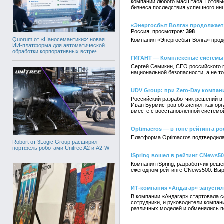
компаний любого масштаба. Готовы
бизнеса последствия успешного инц
«Энергосбыт Волга» продолжает 
Россия
398
Quorum от «Наносемантики»: новая
Компания «Энергосбыт Волга» продо
ИИ-платформа для автоматической
обработки корпоративных встреч
ГИГАНТ — Комплексные системы:
Сергей Семикин, СЕО российского 
национальной безопасности, а не т
UDV Group: при Zero-Day компан
Российский разработчик решений в
Иван Бурмистров объяснил, как орг
вместе с восстановленной системо
Optimacros — в топе рейтинга ро
Платформа Optimacros подтвердила
Robort от 3Logic Group расширил
портфель роботами Unitree A2 и A2-W
iSpring вошел в рейтинг CNews5
Компания iSpring, разработчик реш
ежегодном рейтинге CNews500. Выр
ИТ-компания «Андагар» запустил
В компании «Андагар» стартовала с
сотрудники, и руководители компа
различных моделей и обменялись п