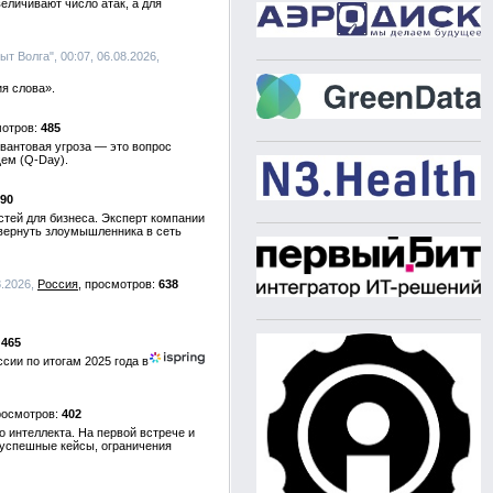
личивают число атак, а для
т Волга", 00:07, 06.08.2026,
я слова».
485
вантовая угроза — это вопрос
щем (Q-Day).
90
тей для бизнеса. Эксперт компании
 вернуть злоумышленника в сеть
8.2026,
Россия
638
465
сии по итогам 2025 года в
402
 интеллекта. На первой встрече и
 успешные кейсы, ограничения