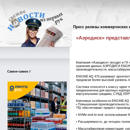
Пресс релизы коммерческих 
Пресс-релизы
//
«Аэродиск» представл
Компания «Аэродиск» (входит в ГК 
хранения данных АЭРОДИСК ENGINE
производительности, масштабируем
Самое-самое
//
ENGINE AQ 470 развивает архитект
предлагая более высокий уровень 
Система относится к классу upper 
предназначена для крупных корпор
виртуальными средами, СУБД, ERP 
Ключевые особенности ENGINE AQ 
• Повышенная производительность:
ТБ) обеспечивает прирост произво
• NVMe end-to-end: использование
• Расширяемость: до четырех поло
• Масштабируемая коммутация: сист