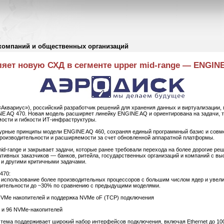
компаний и общественных организаций
яет новую СХД в сегменте upper mid-range — ENGINE
«Аквариус»), российский разработчик решений для хранения данных и виртуализации,
 AQ 470. Новая модель расширяет линейку ENGINE AQ и ориентирована на задачи,
ости и гибкости ИТ-инфраструктуры.
урные принципы модели ENGINE AQ 460, сохраняя единый программный базис и совм
производительности и расширяемости за счет обновленной аппаратной платформы.
mid-range и закрывает задачи, которые ранее требовали перехода на более дорогие р
ативных заказчиков — банков, ритейла, государственных организаций и компаний с 
и другими критичными задачами.
470:
 использование более производительных процессоров с большим числом ядер и увели
дительности до ~30% по сравнению с предыдущими моделями.
 NVMe накопителей и поддержка NVMe oF (TCP) подключения
к и 96 NVMe-накопителей
ема поддерживает широкий набор интерфейсов подключения, включая Ethernet до 100 Г