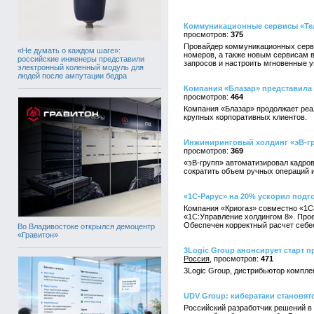
Коммуникационные сервисы «Тел
375
Провайдер коммуникационных серви
«Не думать о каждом шаге»:
номеров, а также новым сервисам 
российские инженеры представили
запросов и настроить мгновенные у
электронный коленный модуль для
людей после ампутации бедра
Компания «Блазар» представила 
464
Компания «Блазар» продолжает реал
крупных корпоративных клиентов.
Инжиниринговый холдинг «эВ-гр
369
«эВ-групп» автоматизировал кадров
сократить объем ручных операций 
«1С-Рарус» на 20% ускорил подго
Компания «Криогаз» совместно «1С
«1С:Управление холдингом 8». Прое
Обеспечен корректный расчет себе
Во Владивостоке открылся демоцентр
«Гравитон»
3Logic Group анонсирует старт пр
Россия
471
3Logic Group, дистрибьютор компле
UDV Group: кибератаки становят
Российский разработчик решений в