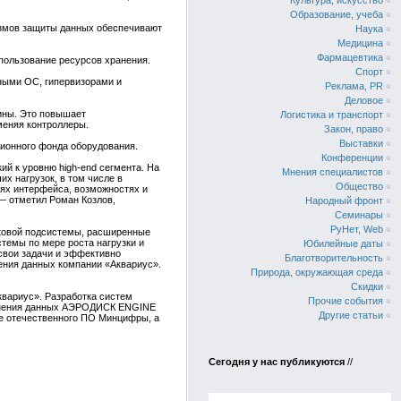
Культура, искусство
«
Образование, учеба
«
низмов защиты данных обеспечивают
Наука
«
Медицина
«
Фармацевтика
«
пользование ресурсов хранения.
Спорт
«
рными ОС, гипервизорами и
Реклама, PR
«
Деловое
«
ины. Это повышает
Логистика и транспорт
«
меняя контроллеры.
Закон, право
«
Выставки
«
ционного фонда оборудования.
Конференции
«
ий к уровню high-end сегмента. На
Мнения специалистов
«
х нагрузок, в том числе в
Общество
«
тях интерфейса, возможностях и
— отметил Роман Козлов,
Народный фронт
«
Семинары
«
РуНет, Web
«
сковой подсистемы, расширенные
темы по мере роста нагрузки и
Юбилейные даты
«
 свои задачи и эффективно
Благотворительность
«
ения данных компании «Аквариус».
Природа, окружающая среда
«
Скидки
«
квариус». Разработка систем
Прочие события
«
ранения данных АЭРОДИСК ENGINE
Другие статьи
«
ре отечественного ПО Минцифры, а
Сегодня у нас публикуются
//