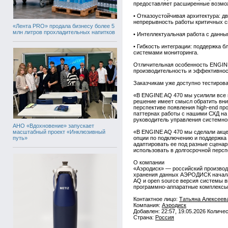
предоставляет расширенные возмо
• Отказоустойчивая архитектура: д
непрерывность работы критичных с
«Лента PRO» продала бизнесу более 5
млн литров прохладительных напитков
• Интеллектуальная работа с данн
• Гибкость интеграции: поддержка 
системами мониторинга.
Отличительная особенность ENGINE
производительность и эффективнос
Заказчикам уже доступно тестирова
«В ENGINE AQ 470 мы усилили все к
решение имеет смысл обратить вним
перспективе появления high-end пр
паттернах работы с нашими СХД на
руководитель управления системной
АНО «Вдохновение» запускает
масштабный проект «Инклюзивный
«В ENGINE AQ 470 мы сделали акце
путь»
опции по подключению и поддержка
адаптировать ее под разные сценар
использовать в долгосрочной перс
О компании
«Аэродиск» — российский производи
хранения данных АЭРОДИСК начала
AQ и open source версия системы 
программно-аппаратные комплексы 
Контактное лицо:
Татьяна Алексеев
Компания:
Аэродиск
Добавлен: 22:57, 19.05.2026 Количе
Страна:
Россия