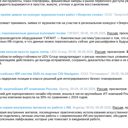
е инструменты, RaaS-платформы, фишинговые наборы и рынок первичного доступа уве
идента выражаются в простое, выкупе, утечках и долгом восстановлении.
приём заявок на конкурс журналистских работ «Энергия слова»
, ООО "Энергосбы
лжает принимать заявки от журналистов на участие в региональном конкурсе «Энерги
 перехваченные данные взломают позже
, ГИГАНТ, 00:05, 06.08.2026,
Россия
производителя оборудования “ГИГАНТ — Комплексные системы”рассказал о том, что к
олько ИБ-отдела, и что данные можно перехватывать сейчас для расшифровки в буду
иям нельзя просто ждать патча
, UDV Group, 00:05, 06.08.2026,
Россия
3
 области киберустойчивости UDV Group предупреждает о рисках неизвестных уязвимос
анизациям действовать до выхода исправления, сохранить доказательства атаки и не
й.
ссийских IBP-систем 2026 по версии CIO Navigator
, ООО "Оптимакрос", 00:05, 06.0
 лидерские позиции в классе решений для интегрированного бизнес-планирования.
00: крупнейшие ИТ-компании России
, iSpring, 00:04, 06.08.2026,
Россия
ений для корпоративного онлайн-обучения, вошла в число крупнейших ИТ-компаний Рос
учка компании выросла на 30% по сравнению с 2024 годом.
а серию внутренних митапов по работе с ИИ
, Андагар, 00:03, 06.08.2026,
Россия
ерия внутренних митапов, посвященных практическому использованию искусственного
нии поделились личным опытом работы с современными ИИ-инструментами, обсудили
олезными лайфхаками, которые уже помогают в ежедневной работе.