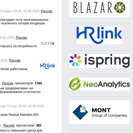
 Телфин, 00:16, 06.08.2026,
Россия
Благодаря пулу многоканальных
ю исключить потерю входящих
06.08.2026,
Россия
тируясь на потребности
8.2026,
Россия
ление работников,
6,
Россия
1369
ным предприятием» на
 формирование отчетности.
Logic Group, 00:09, 06.08.2026,
ров Raskat Standart 500.
26,
Россия
382
упность повышает риски для