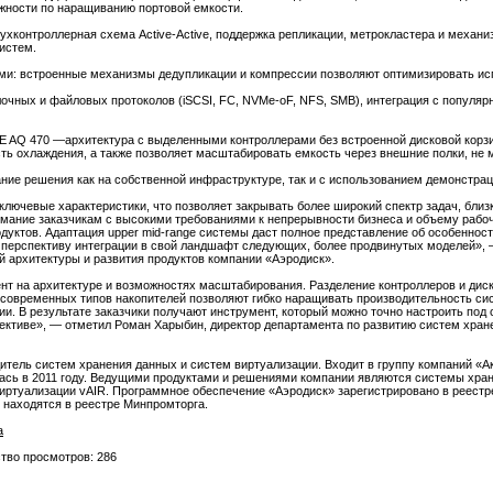
жности по наращиванию портовой емкости.
вухконтроллерная схема Active-Active, поддержка репликации, метрокластера и меха
истем.
ыми: встроенные механизмы дедупликации и компрессии позволяют оптимизировать ис
блочных и файловых протоколов (iSCSI, FC, NVMe-oF, NFS, SMB), интеграция с популя
 AQ 470 —архитектура с выделенными контроллерами без встроенной дисковой корз
ть охлаждения, а также позволяет масштабировать емкость через внешние полки, не 
ние решения как на собственной инфраструктуре, так и с использованием демонстра
лючевые характеристики, что позволяет закрывать более широкий спектр задач, близк
ание заказчикам с высокими требованиями к непрерывности бизнеса и объему рабочи
одуктов. Адаптация upper mid-range системы даст полное представление об особеннос
 перспективу интеграции в свой ландшафт следующих, более продвинутых моделей», 
 архитектуры и развития продуктов компании «Аэродиск».
нт на архитектуре и возможностях масштабирования. Разделение контроллеров и ди
 современных типов накопителей позволяют гибко наращивать производительность сис
ии. В результате заказчики получают инструмент, который можно точно настроить под
пективе», — отметил Роман Харыбин, директор департамента по развитию систем хран
тель систем хранения данных и систем виртуализации. Входит в группу компаний «А
сь в 2011 году. Ведущими продуктами и решениями компании являются системы х
виртуализации vAIR. Программное обеспечение «Аэродиск» зарегистрировано в реест
находятся в реестре Минпромторга.
а
ство просмотров: 286