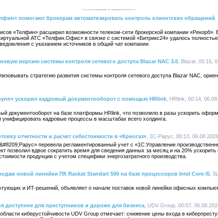
фин» помогают брокерам автоматизировать контроль клиентских обращений
,
сов «Телфин» расширил возможности телеком-сети брокерской компании «Рекорб». 
виртуальной АТС «Телфин.Офис» в связке с системой «Битрикс24» удалось полность
ведомления с указанием источников в общий чат компании.
новую версию системы контроля сетевого доступа Blazar NAC 3.0
, Blazar, 00:15, 
изовывать стратегию развития системы контроля сетевого доступа Blazar NAC, ориен
упп» ускорил кадровый документооборот с помощью HRlink
, HRlink, 00:14, 06.0
ый документооборот на базе платформы HRlink, что позволило в разы ускорить оформ
и унифицировать кадровые процессы в масштабах всего холдинга.
товку отчетности и расчет себестоимости в «Криогаз»
, 1С-Рарус, 00:13, 06.08.202
&#8209;Рарус» перевела регламентированный учет с «1С:Управление производствен
кт позволил вдвое сократить время для сведения данных за месяц и на 20% ускорить
стоимости продукции с учетом специфики энергозатратного производства.
одаж новой линейки ПК Raskat Standart 500 на базе процессоров Intel Core i5
, 3
ктующих и ИТ-решений, объявляет о начале поставок новой линейки офисных компьюте
ся доступнее для преступников и дороже для бизнеса
, UDV Group, 00:07, 06.08.20
 области киберустойчивости UDV Group отмечает: снижение цены входа в киберпрест