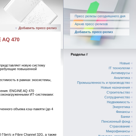
Пресс релизы сегодняшнего дня
Архив пресс-релизов
»
Добавить пресс-релиз
Добавить пресс-релиз
 AQ 470
Разделы
//
Новые
«
 представляет новую систему
IT технологии
«
 требующие повышенной
Антивирусы
«
Аналитика
«
естимость в рамках экосистемы,
Промышленность и производство
«
Новые назначения
«
ешения. ENGINE AQ 470
Строительство
«
высоконагруженными ИТ-системами:
Сотрудничество
«
Недвижимость
«
Энергетика
«
ченного объема кэш-памяти (до 4
Финансы
«
Банки
«
Пенсионный фонд
«
Страхование
«
Микрофинансы
«
бит/с и Fibre Channel 32G, а также