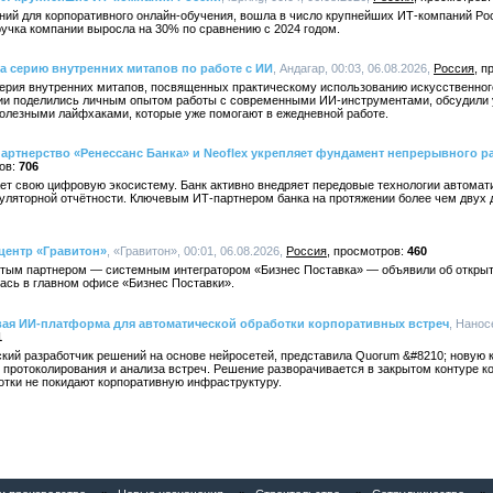
ений для корпоративного онлайн-обучения, вошла в число крупнейших ИТ-компаний Рос
учка компании выросла на 30% по сравнению с 2024 годом.
а серию внутренних митапов по работе с ИИ
, Андагар, 00:03, 06.08.2026,
Россия
ерия внутренних митапов, посвященных практическому использованию искусственного
нии поделились личным опытом работы с современными ИИ-инструментами, обсудили
олезными лайфхаками, которые уже помогают в ежедневной работе.
артнерство «Ренессанс Банка» и Neoflex укрепляет фундамент непрерывного ра
706
ет свою цифровую экосистему. Банк активно внедряет передовые технологии автомат
гуляторной отчётности. Ключевым ИТ-партнером банка на протяжении более чем двух
центр «Гравитон»
, «Гравитон», 00:01, 06.08.2026,
Россия
460
отым партнером — системным интегратором «Бизнес Поставка» — объявили об открыт
ась в главном офисе «Бизнес Поставки».
вая ИИ-платформа для автоматической обработки корпоративных встреч
, Нанос
1
кий разработчик решений на основе нейросетей, представила Quorum &#8210; новую
 протоколирования и анализа встреч. Решение разворачивается в закрытом контуре ко
отки не покидают корпоративную инфраструктуру.