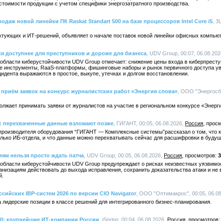
стоимости продукции с учетом специфики энергозатратного производства.
одаж новой линейки ПК Raskat Standart 500 на базе процессоров Intel Core i5
, 3
ктующих и ИТ-решений, объявляет о начале поставок новой линейки офисных компьюте
ся доступнее для преступников и дороже для бизнеса
, UDV Group, 00:07, 06.08.20
 области киберустойчивости UDV Group отмечает: снижение цены входа в киберпрест
е инструменты, RaaS-платформы, фишинговые наборы и рынок первичного доступа уве
идента выражаются в простое, выкупе, утечках и долгом восстановлении.
приём заявок на конкурс журналистских работ «Энергия слова»
, ООО "Энергосбы
лжает принимать заявки от журналистов на участие в региональном конкурсе «Энерги
 перехваченные данные взломают позже
, ГИГАНТ, 00:05, 06.08.2026,
Россия
производителя оборудования “ГИГАНТ — Комплексные системы”рассказал о том, что к
олько ИБ-отдела, и что данные можно перехватывать сейчас для расшифровки в буду
иям нельзя просто ждать патча
, UDV Group, 00:05, 06.08.2026,
Россия
3
 области киберустойчивости UDV Group предупреждает о рисках неизвестных уязвимос
анизациям действовать до выхода исправления, сохранить доказательства атаки и не
й.
ссийских IBP-систем 2026 по версии CIO Navigator
, ООО "Оптимакрос", 00:05, 06.0
 лидерские позиции в классе решений для интегрированного бизнес-планирования.
00: крупнейшие ИТ-компании России
, iSpring, 00:04, 06.08.2026,
Россия