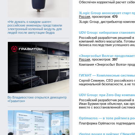
Обеспечен корректный расчет себе
3Logic Group анонсирует старт пр
Россия
470
«Не думать о каждом шаге»:
3Logic Group, дистрибьютор компле
российские инженеры представили
электронный коленный модуль для
людей после ампутации бедра
UDV Group: кибератаки становят
Российский разработчик решений в
компаний любого масштаба. Готовы
бизнеса последствия успешного инц
«Энергосбыт Волга» продолжает 
Россия
397
Компания «Энергосбыт Волга» продо
ГИГАНТ — Комплексные системы:
Сергей Семикин, СЕО российского 
национальной безопасности, а не т
UDV Group: при Zero-Day компан
Во Владивостоке открылся демоцентр
Российский разработчик решений в
«Гравитон»
Иван Бурмистров объяснил, как орг
вместе с восстановленной системо
Optimacros — в топе рейтинга ро
Платформа Optimacros подтвердила
iSpring вошел в рейтинг CNews5