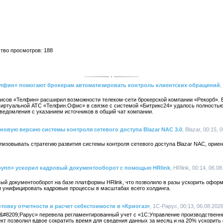
ство просмотров: 188
фин» помогают брокерам автоматизировать контроль клиентских обращений
,
сов «Телфин» расширил возможности телеком-сети брокерской компании «Рекорб». 
виртуальной АТС «Телфин.Офис» в связке с системой «Битрикс24» удалось полность
ведомления с указанием источников в общий чат компании.
новую версию системы контроля сетевого доступа Blazar NAC 3.0
, Blazar, 00:15, 
изовывать стратегию развития системы контроля сетевого доступа Blazar NAC, ориен
упп» ускорил кадровый документооборот с помощью HRlink
, HRlink, 00:14, 06.0
ый документооборот на базе платформы HRlink, что позволило в разы ускорить оформ
и унифицировать кадровые процессы в масштабах всего холдинга.
товку отчетности и расчет себестоимости в «Криогаз»
, 1С-Рарус, 00:13, 06.08.202
&#8209;Рарус» перевела регламентированный учет с «1С:Управление производствен
кт позволил вдвое сократить время для сведения данных за месяц и на 20% ускорить