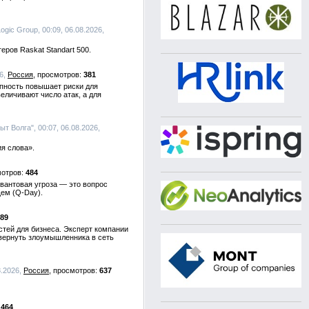
Logic Group, 00:09, 06.08.2026,
ров Raskat Standart 500.
26,
Россия
381
упность повышает риски для
личивают число атак, а для
т Волга", 00:07, 06.08.2026,
я слова».
484
вантовая угроза — это вопрос
щем (Q-Day).
89
тей для бизнеса. Эксперт компании
 вернуть злоумышленника в сеть
8.2026,
Россия
637
464