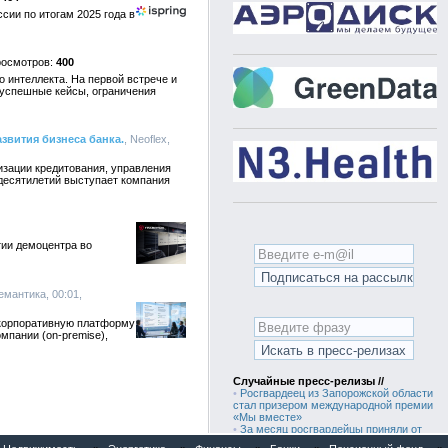
сии по итогам 2025 года в
400
 интеллекта. На первой встрече и
 успешные кейсы, ограничения
звития бизнеса банка.
, Neoflex,
изации кредитования, управления
 десятилетий выступает компания
ии демоцентра во
емантика, 00:01,
 корпоративную платформу
мпании (on-premise),
Случайные пресс-релизы //
•
Росгвардеец из Запорожской области
стал призером международной премии
«Мы вместе»
•
За месяц росгвардейцы приняли от
граждан более 800 заявлений о