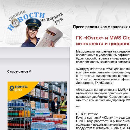
Пресс релизы коммерческих 
Пресс-релизы
//
ГК «Юзтех» и MWS Clo
интеллекта и цифров
Меморандум направлен на создание 
обеспечения в условиях импортоне
будет способствовать улучшению р
позволит обеим компаниям комплекс
«Сотрудничество с MWS для нас ва
Самое-самое
//
комплексные решения, которые буду
счёт готовых платформенных решен
ощутимого экономического эффекта
Директоров, ГК «Юзтех».
«Благодаря синергии опыта MWS и 
отличаются высокой практической 
цифровых двойников. Совместная р
отметил коммерческий директор M
***
О ГК «Юзтех»:
Группа компаний «Юзтех» – ведущий
С 2006 года работает на рынке сис
офисами и представительствами в Р
продуктов: «Октопус», «Лонч», «Ю