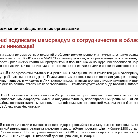
компаний и общественных организаций
ud подписали меморандум о сотрудничестве в облас
ых инноваций
и развитие совместных решений в области искусственного интеллекта, а также разра
зависимости. ГК «Юзтех» и MWS Cloud планируют создать проверенную и эффективну
аботы российских компаний предприятий и повышению их конкурентоспособности на р
но подходить к решению задач, стоящие перед их клиентами из производственного се
жный шаг в развитии готовых ИИ-решений. Объединив наши компетенции и экспертиз
т работать на производство. Реализация намеченных планов позволит ускорить внед
ий. Наша цель — сделать ИИ-технологии доступными для российских компаний и пре
 уже на ранних этапах их использования», – комментирует Александр Корякин, замес
ГК «Юзтех» мы сможем создавать ИИ‑решения, которые максимально отвечают потре
ценностью. Мы сосредоточимся на создании готовых, апробированных решений – от си
абота позволит сделать цифровую трансформацию предприятий максимально быстрой,
WS Александр Чеснавский.
 технологический и бизнес-партнер лидеров российского и зарубежного бизнеса, разр
темной интеграции, реализуя сложные и масштабные проекты. Штат – более 1200 сотру
оссии и мире. На счету компании более 2 000 реализованных проектов в различных о
ЗБАС», «Тил Эйчар», «Цифровой двойник рисков», «Юзкерн».