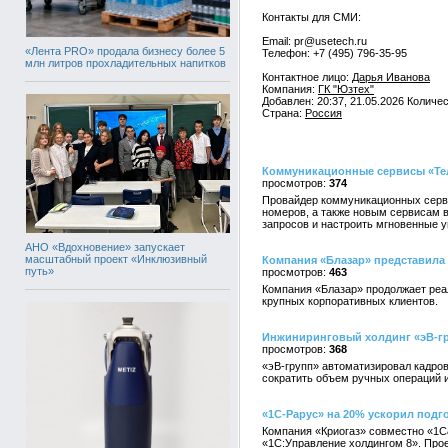
Контакты для СМИ:
Email: pr@usetech.ru
«Лента PRO» продала бизнесу более 5
Телефон: +7 (495) 796-35-95
млн литров прохладительных напитков
Контактное лицо:
Дарья Иванова
Компания:
ГК "Юзтех"
Добавлен: 20:37, 21.05.2026 Количе
Страна:
Россия
Коммуникационные сервисы «Тел
374
Провайдер коммуникационных серви
номеров, а также новым сервисам 
запросов и настроить мгновенные у
АНО «Вдохновение» запускает
масштабный проект «Инклюзивный
Компания «Блазар» представила 
путь»
463
Компания «Блазар» продолжает реал
крупных корпоративных клиентов.
Инжиниринговый холдинг «эВ-гр
368
«эВ-групп» автоматизировал кадров
сократить объем ручных операций 
«1С-Рарус» на 20% ускорил подго
Компания «Криогаз» совместно «1С
«1С:Управление холдингом 8». Прое