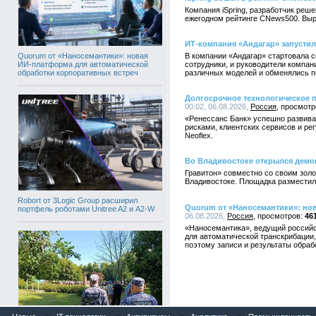
Компания iSpring, разработчик реш
ежегодном рейтинге CNews500. Выр
ИТ-компания «Андагар» запустил
Quorum от «Наносемантики»: новая
В компании «Андагар» стартовала с
ИИ-платформа для автоматической
сотрудники, и руководители компа
обработки корпоративных встреч
различных моделей и обменялись п
Долгосрочное технологическое п
00:02, 06.08.2026,
Россия
«Ренессанс Банк» успешно развива
рисками, клиентских сервисов и ре
Neoflex.
Во Владивостоке открылся демо
Гравитон» совместно со своим зол
Владивостоке. Площадка разместил
Robort от 3Logic Group расширил
Quorum от «Наносемантики»: но
портфель роботами Unitree A2 и A2-W
06.08.2026,
Россия
46
«Наносемантика», ведущий российс
для автоматической транскрибации,
поэтому записи и результаты обраб