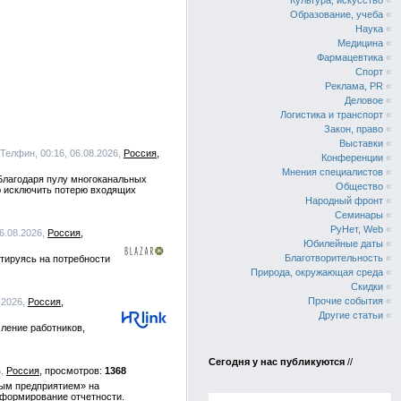
Культура, искусство
«
Образование, учеба
«
Наука
«
Медицина
«
Фармацевтика
«
Спорт
«
Реклама, PR
«
Деловое
«
Логистика и транспорт
«
Закон, право
«
Выставки
«
 Телфин, 00:16, 06.08.2026,
Россия
Конференции
«
Мнения специалистов
«
Благодаря пулу многоканальных
Общество
«
ю исключить потерю входящих
Народный фронт
«
Семинары
«
РуНет, Web
«
06.08.2026,
Россия
Юбилейные даты
«
Благотворительность
«
тируясь на потребности
Природа, окружающая среда
«
Скидки
«
Прочие события
«
8.2026,
Россия
Другие статьи
«
ление работников,
Сегодня у нас публикуются
//
6,
Россия
1368
ным предприятием» на
 формирование отчетности.