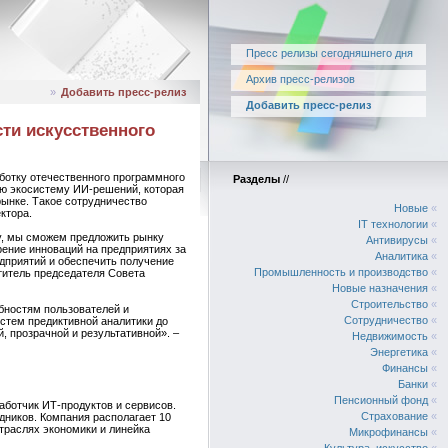
Пресс релизы сегодняшнего дня
Архив пресс-релизов
»
Добавить пресс-релиз
Добавить пресс-релиз
ти искусственного
ботку отечественного программного
Разделы
//
ю экосистему ИИ-решений, которая
ынке. Такое сотрудничество
Новые
«
ктора.
IT технологии
«
у, мы сможем предложить рынку
Антивирусы
«
рение инноваций на предприятиях за
Аналитика
«
дприятий и обеспечить получение
Промышленность и производство
«
титель председателя Совета
Новые назначения
«
Строительство
«
бностям пользователей и
Сотрудничество
«
стем предиктивной аналитики до
 прозрачной и результативной». –
Недвижимость
«
Энергетика
«
Финансы
«
Банки
«
Пенсионный фонд
«
аботчик ИТ-продуктов и сервисов.
Страхование
«
дников. Компания располагает 10
траслях экономики и линейка
Микрофинансы
«