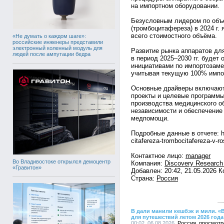
на импортном оборудовании.
Безусловным лидером по объ
(тромбоцитафереза) в 2024 г
всего стоимостного объёма.
«Не думать о каждом шаге»:
российские инженеры представили
электронный коленный модуль для
Развитие рынка аппаратов дл
людей после ампутации бедра
в период 2025–2030 гг. будет
инициативами по импортозам
учитывая текущую 100% импо
Основные драйверы включают
проекты и целевые программы
производства медицинского о
независимости и обеспечение
медпомощи.
Подробные данные в отчете: htt
citafereza-trombocitafereza-v-ro
Контактное лицо:
manager
Во Владивостоке открылся демоцентр
Компания:
Discovery Research
«Гравитон»
Добавлен: 20:42, 21.05.2026 
Страна:
Россия
В дали манили кешбэк и мили. «
для путешествий летом 2026 года
00:02, 06.08.2026,
Россия