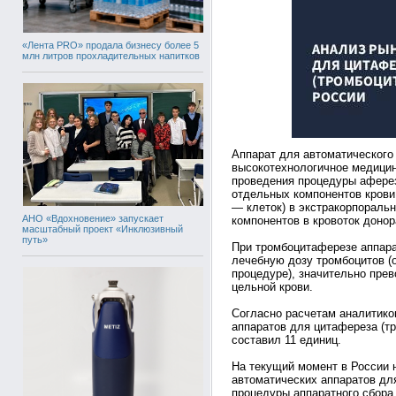
«Лента PRO» продала бизнесу более 5
млн литров прохладительных напитков
Аппарат для автоматического 
высокотехнологичное медицин
проведения процедуры аферез
отдельных компонентов крови
— клеток) в экстракорпораль
АНО «Вдохновение» запускает
компонентов в кровоток донор
масштабный проект «Инклюзивный
путь»
При тромбоцитаферезе аппара
лечебную дозу тромбоцитов (о
процедуре), значительно пре
цельной крови.
Согласно расчетам аналитик
аппаратов для цитафереза (тр
составил 11 единиц.
На текущий момент в России 
автоматических аппаратов дл
процедуры аппаратного сбор