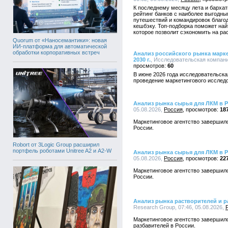
К последнему месяцу лета и барха
рейтинг банков с наиболее выгодн
путешествий и командировок благ
кешбэку. Топ-подборка поможет на
которое позволит сэкономить на рас
Quorum от «Наносемантики»: новая
ИИ-платформа для автоматической
обработки корпоративных встреч
Анализ российского рынка маркет
2030 г.
, Исследовательская компания
60
В июне 2026 года исследовательска
проведение маркетингового исслед
Анализ рынка сырья для ЛКМ в 
05.08.2026,
Россия
18
Маркетинговое агентство завершил
России.
Robort от 3Logic Group расширил
портфель роботами Unitree A2 и A2-W
Анализ рынка сырья для ЛКМ в 
05.08.2026,
Россия
22
Маркетинговое агентство завершил
России.
Анализ рынка растворителей и р
Research Group, 07:46, 05.08.2026,
Маркетинговое агентство завершил
разбавителей в России.