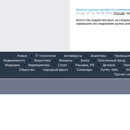
Анализ рынка профиля алюмини
Group, 07:13, 05.08.2026,
Россия
Агентство маркетинговых исследо
завершило исследование рынка алю
Новые
«
IT технологии
«
Антивирусы
«
Аналитика
«
Промышлен
Недвижимость
«
Энергетика
«
Финансы
«
Банки
«
Пенсионный фонд
Медицина
«
Фармацевтика
«
Спорт
«
Реклама, PR
«
Деловое
«
Логи
Общество
«
Народный фронт
«
Семинары
«
РуНет, Web
«
Юб
Прочие со