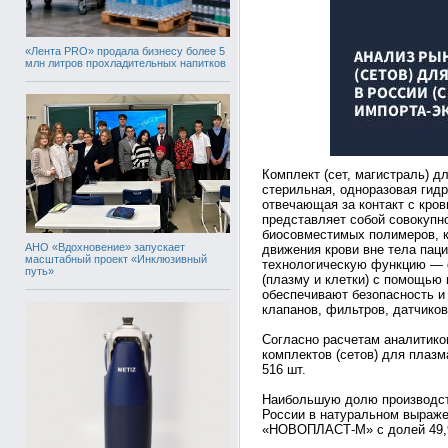
«Лента PRO» продала бизнесу более 5
млн литров прохладительных напитков
Комплект (сет, магистраль) д
стерильная, одноразовая гид
отвечающая за контакт с кро
представляет собой совокупн
биосовместимых полимеров, 
АНО «Вдохновение» запускает
движения крови вне тела пац
масштабный проект «Инклюзивный
технологическую функцию — 
путь»
(плазму и клетки) с помощью
обеспечивают безопасность и
клапанов, фильтров, датчиков
Согласно расчетам аналитик
комплектов (сетов) для плазм
516 шт.
Наибольшую долю производств
России в натуральном выраже
«НОВОПЛАСТ-М» с долей 49,