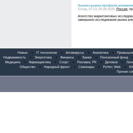
Анализ рынка профиля алюмини
Group, 07:13, 05.08.2026,
Россия
Агентство маркетинговых исследо
завершило исследование рынка алю
Новые
«
IT технологии
«
Антивирусы
«
Аналитика
«
Промышлен
Недвижимость
«
Энергетика
«
Финансы
«
Банки
«
Пенсионный фонд
Медицина
«
Фармацевтика
«
Спорт
«
Реклама, PR
«
Деловое
«
Логи
Общество
«
Народный фронт
«
Семинары
«
РуНет, Web
«
Юб
Прочие со