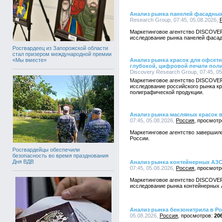
Анализ рынка панелей фасадных
Research Group, 07:45, 05.08.2026,
Маркетинговое агентство DISCOVE
исследование рынка панелей фасад
Росгвардеец из Запорожской области
стал призером международной премии
«Мы вместе»
Анализ рынка красок для офсетн
глубокой, цифровой печати пол
Discovery Research Group, 07:45, 0
Маркетинговое агентство DISCOVE
исследование российского рынка к
полиграфической продукции.
Анализ рынка масляных красок 
07:45, 05.08.2026,
Россия
Маркетинговое агентство завершил
России.
Росгвардейцы обеспечили
безопасность во время празднования
Дня ВДВ
Анализ рынка контейнерных АЗС
07:45, 05.08.2026,
Россия
Маркетинговое агентство DISCOVE
исследование рынка контейнерных 
Анализ рынка бензонитрила в Р
05.08.2026,
Россия
20