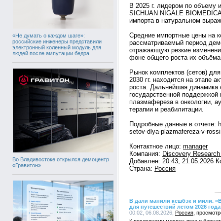
В 2025 г. лидером по объему
SICHUAN NIGALE BIOMEDICAL 
импорта в натуральном выраж
Средние импортные цены на к
«Не думать о каждом шаге»:
российские инженеры представили
рассматриваемый период дем
электронный коленный модуль для
отражающую резкие изменения
людей после ампутации бедра
фоне общего роста их объёма
Рынок комплектов (сетов) дл
2030 гг. находится на этапе 
роста. Дальнейшая динамика 
государственной поддержкой 
плазмафереза в онкологии, а
терапии и реабилитации.
Подробные данные в отчете: htt
setov-dlya-plazmafereza-v-rossi
Контактное лицо:
manager
Компания:
Discovery Research
Во Владивостоке открылся демоцентр
Добавлен: 20:43, 21.05.2026 
«Гравитон»
Страна:
Россия
В дали манили кешбэк и мили. «
для путешествий летом 2026 года
00:02, 06.08.2026,
Россия