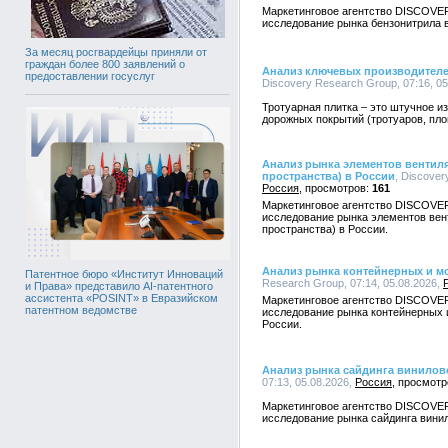
Маркетинговое агентство DISCOVE
исследование рынка бензонитрила в
За месяц росгвардейцы приняли от
граждан более 800 заявлений о
Анализ ключевых производителе
предоставлении госуслуг
Discovery Research Group, 07:16, 0
Тротуарная плитка – это штучное и
дорожных покрытий (тротуаров, пло
Анализ рынка элементов вентил
пространства) в России
, Discover
Россия
161
Маркетинговое агентство DISCOVE
исследование рынка элементов вен
пространства) в России.
Анализ рынка контейнерных и м
Патентное бюро «Институт Инноваций
Research Group, 07:14, 05.08.2026,
и Права» представило AI-патентного
ассистента «POSINT» в Евразийском
Маркетинговое агентство DISCOVE
патентном ведомстве
исследование рынка контейнерных
России.
Анализ рынка сайдинга винилов
07:13, 05.08.2026,
Россия
Маркетинговое агентство DISCOVE
исследование рынка сайдинга винил