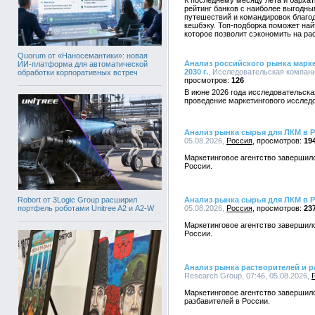
К последнему месяцу лета и барха
рейтинг банков с наиболее выгодн
путешествий и командировок благ
кешбэку. Топ-подборка поможет на
которое позволит сэкономить на рас
Quorum от «Наносемантики»: новая
Анализ российского рынка маркет
ИИ-платформа для автоматической
2030 г.
, Исследовательская компания
обработки корпоративных встреч
126
В июне 2026 года исследовательска
проведение маркетингового исслед
Анализ рынка сырья для ЛКМ в 
05.08.2026,
Россия
19
Маркетинговое агентство завершил
России.
Robort от 3Logic Group расширил
Анализ рынка сырья для ЛКМ в 
портфель роботами Unitree A2 и A2-W
05.08.2026,
Россия
23
Маркетинговое агентство завершил
России.
Анализ рынка растворителей и р
Research Group, 07:46, 05.08.2026,
Маркетинговое агентство завершил
разбавителей в России.