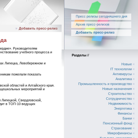
Пресс релизы сегодняшнего дня
Архив пресс-релизов
»
Добавить пресс-релиз
Добавить пресс-релиз
ода
сердие». Руководителям
нствование учебного процесса и
Разделы
//
ах Липецка, Левобережном и
Новые
«
IT технологии
«
Антивирусы
«
кникам пожелали показать
Аналитика
«
Промышленность и производство
«
ской областей и Алтайского края.
Новые назначения
«
общешкольных мероприятий и
Строительство
«
Сотрудничество
«
 Липецкой, Свердловской,
Недвижимость
«
одит в ТОП-10 ведущих
Энергетика
«
Финансы
«
Банки
«
Пенсионный фонд
«
Страхование
«
Микрофинансы
«