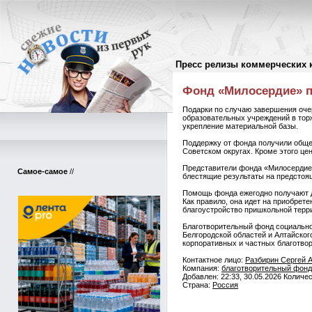
Пресс релизы коммерческих 
Пресс-релизы
//
Фонд «Милосердие» п
Подарки по случаю завершения оче
образовательных учреждений в тор
укрепление материальной базы.
Поддержку от фонда получили обще
Советском округах. Кроме этого ц
Представители фонда «Милосердие»
Самое-самое
//
блестящие результаты на предстоя
Помощь фонда ежегодно получают д
Как правило, она идет на приобрет
благоустройство пришкольной терр
Благотворительный фонд социально
Белгородской областей и Алтайског
корпоративных и частных благотво
Контактное лицо:
Разбирин Сергей 
Компания:
благотворительный фонд
Добавлен: 22:33, 30.05.2026 Количе
Страна:
Россия