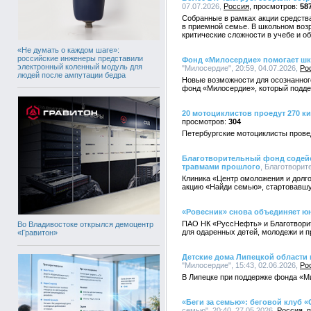
07.07.2026,
Россия
58
Собранные в рамках акции средства
в приемной семье. В школьном воз
критические сложности в учебе и о
«Не думать о каждом шаге»:
российские инженеры представили
Фонд «Милосердие» помогает ш
электронный коленный модуль для
"Милосердие", 20:59, 04.07.2026,
Ро
людей после ампутации бедра
Новые возможности для осознанног
фонд «Милосердие», который подде
20 мотоциклистов проедут 270 к
304
Петербургские мотоциклисты прове
Благотворительный фонд содейс
травмами прошлого
, Благотворит
Клиника «Центр омоложения и долго
акцию «Найди семью», стартовавшу
«Ровесник» снова объединяет ю
ПАО НК «РуссНефть» и Благотвори
Во Владивостоке открылся демоцентр
для одаренных детей, молодежи и 
«Гравитон»
Детские дома Липецкой области
"Милосердие", 15:43, 02.06.2026,
Ро
В Липецке при поддержке фонда «М
«Беги за семью»: беговой клуб
семью", 20:40, 27.05.2026,
Россия