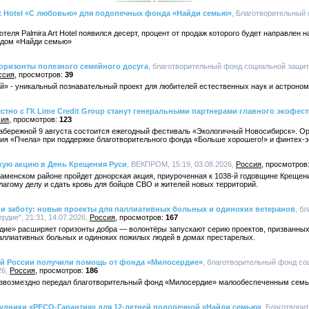
Art Hotel «С любовью» для подопечных фонда «Найди семью»
, Благотворительный 
теля Palmira Art Hotel появился десерт, процент от продаж которого будет направлен
ндом «Найди семью»
оризонты полезного семейного досуга
, благотворительный фонд социальной защи
ссия
39
й» - уникальный познавательный проект для любителей естественных наук и астроном
тно с ГК Lime Credit Group станут генеральными партнерами главного экофес
сия
123
абережной 9 августа состоится ежегодный фестиваль «Экологичный Новосибирск». О
ия «Пчела» при поддержке благотворительного фонда «Больше хорошего!» и финтех-эк
ую акцию в День Крещения Руси
, ВЕКПРОМ, 15:19, 03.08.2026,
Россия
аменском районе пройдет донорская акция, приуроченная к 1038-й годовщине Крещен
агому делу и сдать кровь для бойцов СВО и жителей новых территорий.
 и заботу: новые проекты для паллиативных больных и одиноких ветеранов
, б
дие", 21:31, 14.07.2026,
Россия
167
ие» расширяет горизонты добра — волонтёры запускают серию проектов, призванных 
паллиативных больных и одиноких пожилых людей в домах престарелых.
тей России получили помощь от фонда «Милосердие»
, благотворительный фонд со
26,
Россия
186
безвозмездно передал благотворительный фонд «Милосердие» малообеспеченным семья
трудники «РЕСО-Гарантия» для 12-летней подопечной «Найди семью»
, Благотвори