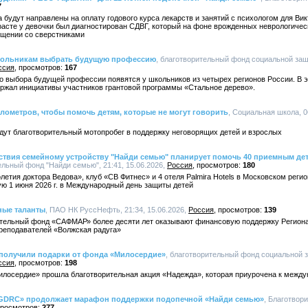
7
 будут направлены на оплату годового курса лекарств и занятий с психологом для Ви
расте у девочки был диагностирован СДВГ, который на фоне врожденных неврологичес
бщении со сверстниками
кольникам выбрать будущую профессию
, благотворительный фонд социальной за
ссия
167
о выбора будущей профессии появятся у школьников из четырех регионов России. В 
ржал инициативы участников грантовой программы «Стальное дерево».
илометров, чтобы помочь детям, которые не могут говорить
, Социальная школа, 0
дут благотворительный мотопробег в поддержку неговорящих детей и взрослых
твия семейному устройству "Найди семью" планирует помочь 40 приемным дет
ельный фонд "Найди семью", 21:41, 15.06.2026,
Россия
180
летия доктора Ведова», клуб «СВ Фитнес» и 4 отеля Palmira Hotels в Московском реги
ю 1 июня 2026 г. в Международный день защиты детей
ные таланты
, ПАО НК РуссНефть, 21:34, 15.06.2026,
Россия
139
тельный фонд «САФМАР» более десяти лет оказывают финансовую поддержку Региона
преподавателей «Волжская радуга»
 получили подарки от фонда «Милосердие»
, благотворительный фонд социальной 
ссия
198
илосердие» прошла благотворительная акция «Надежда», которая приурочена к межд
 «GDRC» продолжает марафон поддержки подопечной «Найди семью»
, Благотвор
277