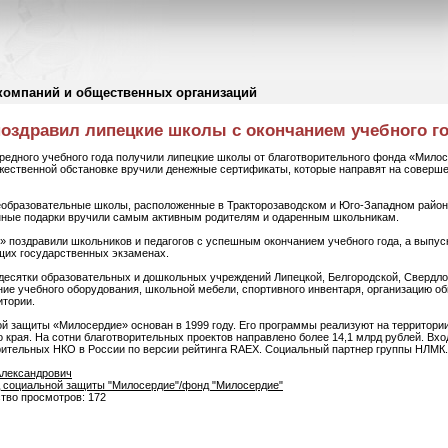
компаний и общественных организаций
оздравил липецкие школы с окончанием учебного г
редного учебного года получили липецкие школы от благотворительного фонда «Мило
жественной обстановке вручили денежные сертификаты, которые направят на соверше
образовательные школы, расположенные в Тракторозаводском и Юго-Западном район
енные подарки вручили самым активным родителям и одаренным школьникам.
 поздравили школьников и педагогов с успешным окончанием учебного года, а выпус
щих государственных экзаменах.
есятки образовательных и дошкольных учреждений Липецкой, Белгородской, Свердлов
ение учебного оборудования, школьной мебели, спортивного инвентаря, организацию 
итории.
й защиты «Милосердие» основан в 1999 году. Его программы реализуют на территории
о края. На сотни благотворительных проектов направлено более 14,1 млрд рублей. Вх
рительных НКО в России по версии рейтинга RAEX. Социальный партнер группы НЛМК.
Александрович
 социальной защиты "Милосердие"/фонд "Милосердие"
ство просмотров: 172