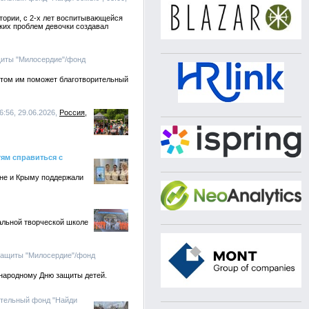
ктории, с 2-х лет воспитывающейся
ких проблем девочки создавал
щиты "Милосердие"/фонд
этом им поможет благотворительный
6:56, 29.06.2026,
Россия
ям справиться с
оне и Крыму поддержали
льной творческой школе
защиты "Милосердие"/фонд
ународному Дню защиты детей.
ительный фонд "Найди