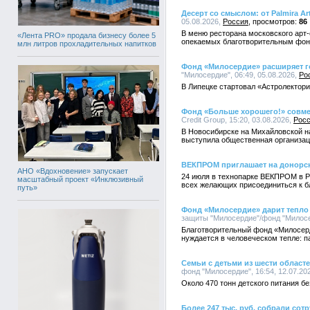
Десерт со смыслом: от Palmira 
05.08.2026,
Россия
86
В меню ресторана московского арт-о
«Лента PRO» продала бизнесу более 5
опекаемых благотворительным фо
млн литров прохладительных напитков
Фонд «Милосердие» расширяет г
"Милосердие", 06:49, 05.08.2026,
Ро
В Липецке стартовал «Астролектори
Фонд «Больше хорошего!» совмес
Credit Group, 15:20, 03.08.2026,
Рос
В Новосибирске на Михайловской н
выступила общественная организац
ВЕКПРОМ приглашает на донорск
АНО «Вдохновение» запускает
24 июля в технопарке ВЕКПРОМ в Р
масштабный проект «Инклюзивный
всех желающих присоединиться к бл
путь»
Фонд «Милосердие» дарит тепло
защиты "Милосердие"/фонд "Милосер
Благотворительный фонд «Милосерд
нуждается в человеческом тепле: 
Семьи с детьми из шести облас
фонд "Милосердие", 16:54, 12.07.20
Около 470 тонн детского питания 
Более 247 тыс. руб. собрали со