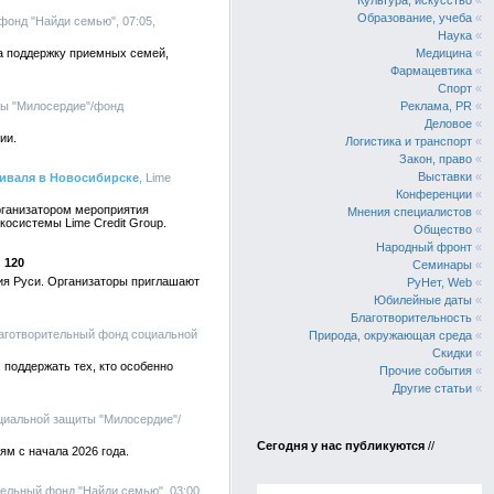
Культура, искусство
«
Образование, учеба
«
фонд "Найди семью", 07:05,
Наука
«
 на поддержку приемных семей,
Медицина
«
Фармацевтика
«
Спорт
«
ты "Милосердие"/фонд
Реклама, PR
«
Деловое
«
ии.
Логистика и транспорт
«
Закон, право
«
Выставки
«
тиваля в Новосибирске
, Lime
Конференции
«
рганизатором мероприятия
Мнения специалистов
«
осистемы Lime Credit Group.
Общество
«
Народный фронт
«
120
Семинары
«
ия Руси. Организаторы приглашают
РуНет, Web
«
Юбилейные даты
«
Благотворительность
«
лаготворительный фонд социальной
Природа, окружающая среда
«
Скидки
«
поддержать тех, кто особенно
Прочие события
«
Другие статьи
«
циальной защиты "Милосердие"/
Сегодня у нас публикуются
//
м с начала 2026 года.
тельный фонд "Найди семью", 03:00,