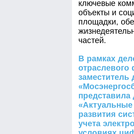
ключевые ком
объекты и со
площадки, об
жизнедеятельн
частей.
В рамках де
отраслевого
заместитель 
«Мосэнергос
представила 
«Актуальные
развития сис
учета электр
условиях ци