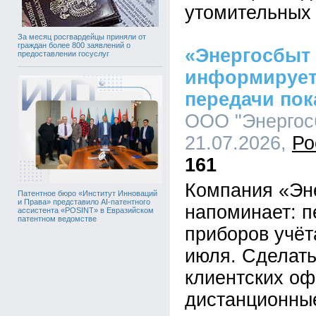
утомительных 
За месяц росгвардейцы приняли от
граждан более 800 заявлений о
«Энергосбыт
предоставлении госуслуг
информирует
передачи пок
ООО "Энергосб
21.07.2026,
Ро
161
Компания «Эн
Патентное бюро «Институт Инноваций
и Права» представило AI-патентного
напоминает: п
ассистента «POSINT» в Евразийском
патентном ведомстве
приборов учёт
июля. Сделать
клиентских оф
дистанционны