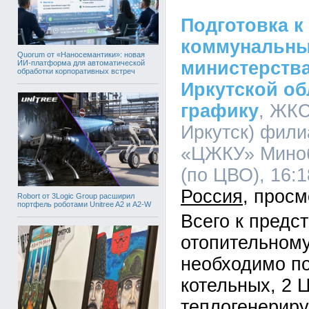
Подготовка к
коммунальны
Quorum от «Наносемантики»: новая
министерств
ИИ-платформа для автоматической
обработки корпоративных встреч
Иркутской об
графику
, ЖКС
Иркутск) фил
«ЦЖКУ» Мино
(по ЦВО), 16:1
Россия
Robort от 3Logic Group расширил
портфель роботами Unitree A2 и A2-W
Всего к предс
отопительному
необходимо по
котельных, 2 
теплогенерир