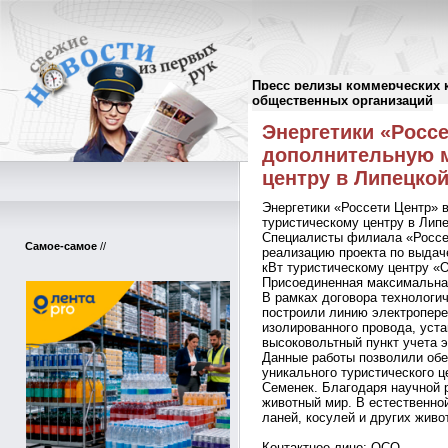
Пресс релизы коммерческих 
Пресс-релизы
//
общественных организаций
Энергетики «Росс
дополнительную 
центру в Липецко
Энергетики «Россети Центр»
туристическому центру в Лип
Специалисты филиала «Россе
Самое-самое
//
реализацию проекта по выдач
кВт туристическому центру «
Присоединенная максимальная
В рамках договора технологи
построили линию электропере
изолированного провода, уст
высоковольтный пункт учета э
Данные работы позволили об
уникального туристического ц
Семенек. Благодаря научной 
животный мир. В естественно
ланей, косулей и других живо
Контактное лицо:
ОСО