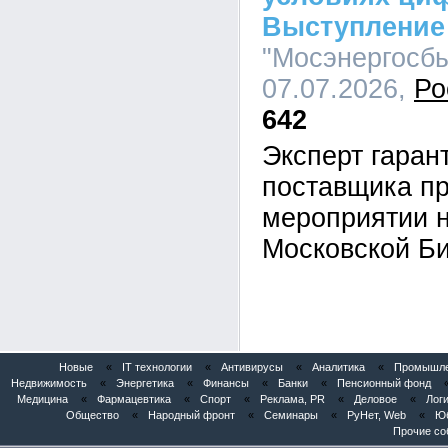
Выступление
"Мосэнергосбы
07.07.2026,
Ро
642
Эксперт гара
поставщика пр
мероприятии 
Московской Б
Новые
«
IT технологии
«
Антивирусы
«
Аналитика
«
Промышлен
Недвижимость
«
Энергетика
«
Финансы
«
Банки
«
Пенсионный фонд
Медицина
«
Фармацевтика
«
Спорт
«
Реклама, PR
«
Деловое
«
Логи
Общество
«
Народный фронт
«
Семинары
«
РуНет, Web
«
Юб
Прочие со