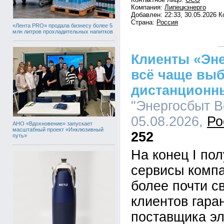
Компания:
Липецкэнерго
Добавлен: 22:33, 30.05.2026 
Страна:
Россия
«Лента PRO» продала бизнесу более 5
млн литров прохладительных напитков
Клиенты «Эн
всё чаще вы
дистанционн
"Энергосбыт Во
05.08.2026,
Ро
АНО «Вдохновение» запускает
масштабный проект «Инклюзивный
252
путь»
На конец I по
сервисы комп
более почти с
клиентов гара
поставщика эл