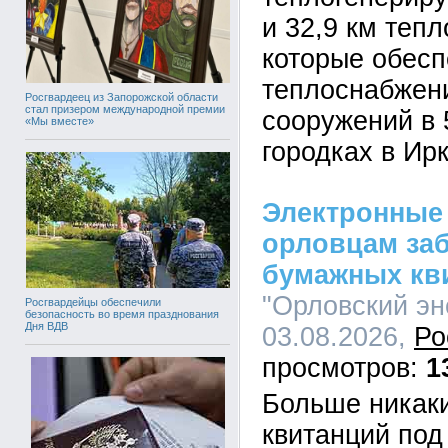
и 32,9 км тепл
которые обес
теплоснабжени
Росгвардеец из Запорожской области
стал призером международной премии
сооружений в 
«Мы вместе»
городках в Ир
Электронные 
орловцам за
бумажных кв
"Орловский эн
Росгвардейцы обеспечили
безопасность во время празднования
Дня ВДВ
03.08.2026,
Ро
1
Больше никаки
квитанций под