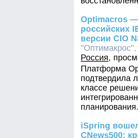
восстановленн
Optimacros —
российских I
версии CIO N
"Оптимакрос", 
Россия
Платформа Op
подтвердила л
классе решен
интегрированн
планирования
iSpring воше
CNews500: кр