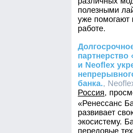
различных мо
полезными ла
уже помогают 
работе.
Долгосрочное
партнерство 
и Neoflex ук
непрерывного
банка.
, Neofle
Россия
«Ренессанс Б
развивает св
экосистему. Б
передовые тех