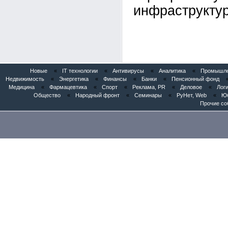
инфраструктур
Новые
«
IT технологии
«
Антивирусы
«
Аналитика
«
Промышлен
Недвижимость
«
Энергетика
«
Финансы
«
Банки
«
Пенсионный фонд
Медицина
«
Фармацевтика
«
Спорт
«
Реклама, PR
«
Деловое
«
Логи
Общество
«
Народный фронт
«
Семинары
«
РуНет, Web
«
Юб
Прочие со