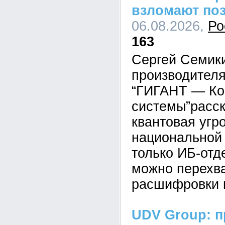
взломают по
06.08.2026,
Ро
163
Сергей Семик
производител
“ГИГАНТ — Ко
системы”расск
квантовая угр
национальной 
только ИБ-отд
можно перехва
расшифровки 
UDV Group: п