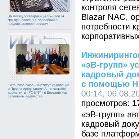
контроля сете
Blazar NAC, о
За месяц росгвардейцы приняли от
граждан более 800 заявлений о
предоставлении госуслуг
потребности к
корпоративных
Инжиниринго
«эВ-групп» у
кадровый до
с помощью H
Патентное бюро «Институт Инноваций
и Права» представило AI-патентного
00:14, 06.08.2
ассистента «POSINT» в Евразийском
патентном ведомстве
1
«эВ-групп» ав
кадровый док
базе платформ