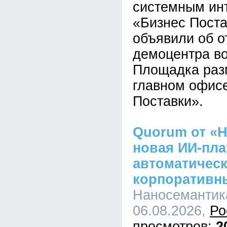
системным ин
«Бизнес Пост
объявили об о
демоцентра во
Площадка раз
главном офис
Поставки».
Quorum от «Н
новая ИИ-пл
автоматическ
корпоративн
Наносемантика
06.08.2026,
Ро
2