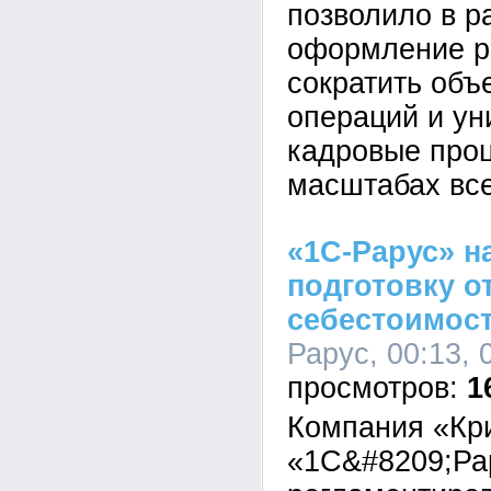
позволило в р
оформление р
сократить объ
операций и у
кадровые про
масштабах все
«1С-Рарус» н
подготовку о
себестоимост
Рарус, 00:13, 
1
Компания «Кр
«1С&#8209;Ра