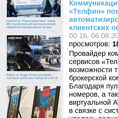
Коммуникаци
«Телфин» по
автоматизир
Quorum от «Наносемантики»: новая
ИИ-платформа для автоматической
клиентских 
обработки корпоративных встреч
00:16, 06.08.2
1
Провайдер ко
сервисов «Те
возможности т
Robort от 3Logic Group расширил
брокерской ко
портфель роботами Unitree A2 и A2-W
Благодаря пу
номеров, а та
виртуальной 
в связке с си