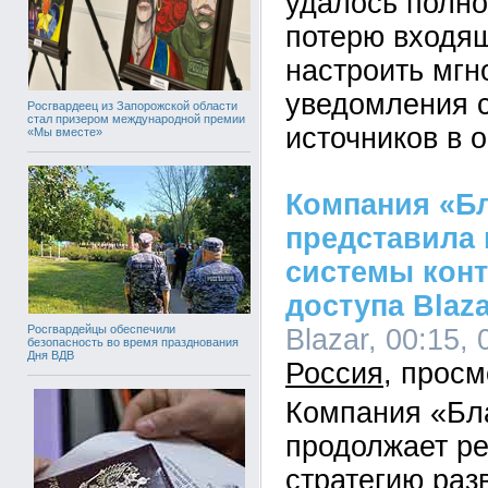
удалось полно
потерю входящ
настроить мг
уведомления 
Росгвардеец из Запорожской области
стал призером международной премии
источников в 
«Мы вместе»
Компания «Б
представила
системы конт
доступа Blaza
Росгвардейцы обеспечили
Blazar, 00:15, 
безопасность во время празднования
Дня ВДВ
Россия
Компания «Бл
продолжает р
стратегию раз