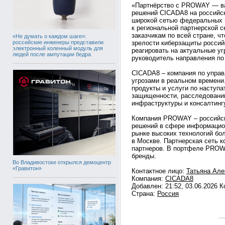
«Партнёрство с PROWAY — ва
решений CICADA8 на российс
широкой сетью федеральных 
к региональной партнерской с
заказчикам по всей стране, ч
«Не думать о каждом шаге»:
российские инженеры представили
зрелости киберзащиты россий
электронный коленный модуль для
реагировать на актуальные у
людей после ампутации бедра
руководитель направления по
CICADA8 – компания по упра
угрозами в реальном времени
продукты и услуги по наступа
защищенности, расследовани
инфраструктуры и консалтинг
Компания PROWAY – российск
решений в сфере информацион
рынке высоких технологий бо
в Москве. Партнерская сеть к
партнеров. В портфеле PROW
бренды.
Во Владивостоке открылся демоцентр
«Гравитон»
Контактное лицо:
Татьяна Але
Компания:
CICADA8
Добавлен: 21:52, 03.06.2026 
Страна:
Россия