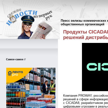
Пресс релизы коммерческих 
Пресс-релизы
//
общественных организаций
Продукты CICADA
решений дистриб
Самое-самое
//
Компания PROWAY, российски
решений в сфере информацио
с CICADA8, разработчиком ре
цифровыми угрозами в реаль