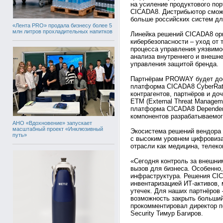
на усиление продуктового п
CICADA8. Дистрибьютор смож
больше российских систем дл
«Лента PRO» продала бизнесу более 5
млн литров прохладительных напитков
Линейка решений CICADA8 ор
кибербезопасности – уход от 
процесса управления уязвимо
анализа внутреннего и внешне
управления защитой бренда.
Партнёрам PROWAY будет дос
платформа CICADA8 CyberRati
контрагентов, партнёров и до
ETM (External Threat Manageme
платформа CICADA8 Dependenc
компонентов разрабатываемог
АНО «Вдохновение» запускает
масштабный проект «Инклюзивный
Экосистема решений вендора 
путь»
с высоким уровнем цифровиза
отрасли как медицина, телеко
«Сегодня контроль за внешни
вызов для бизнеса. Особенно
инфраструктура. Решения CI
инвентаризацией ИТ-активов, 
утечек. Для наших партнёров 
возможность закрыть больший 
прокомментировал директор 
Security Тимур Багиров.