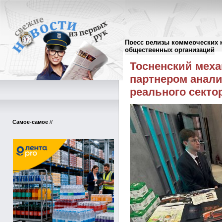
Пресс релизы коммерческих 
Пресс-релизы
//
общественных организаций
Тосненский мех
партнером анали
реального сект
Самое-самое
//