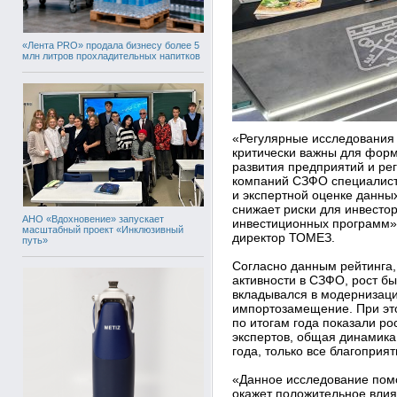
«Лента PRO» продала бизнесу более 5
млн литров прохладительных напитков
«Регулярные исследования
критически важны для фор
развития предприятий и рег
компаний СЗФО специалист
и экспертной оценке данны
снижает риски для инвесто
АНО «Вдохновение» запускает
инвестиционных программ»,
масштабный проект «Инклюзивный
директор ТОМЕЗ.
путь»
Согласно данным рейтинга,
активности в СЗФО, рост б
вкладывался в модернизац
импортозамещение. При это
по итогам года показали ро
экспертов, общая динамика
года, только все благопри
«Данное исследование пом
окажет положительное влия