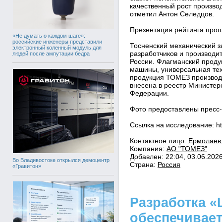
качественный рост производ
отметил Антон Селедцов.
Презентация рейтинга прош
«Не думать о каждом шаге»:
российские инженеры представили
Тосненский механический з
электронный коленный модуль для
разработчиков и производи
людей после ампутации бедра
России. Флагманский прод
машины, универсальная тех
продукция ТОМЕЗ производ
внесена в реестр Министер
Федерации.
Фото предоставлены пресс
Ссылка на исследование: ht
Контактное лицо:
Ермолаев 
Компания:
АО "ТОМЕЗ"
Добавлен: 22:04, 03.06.202
Во Владивостоке открылся демоцентр
Страна:
Россия
«Гравитон»
Разработка «
обеспечивае