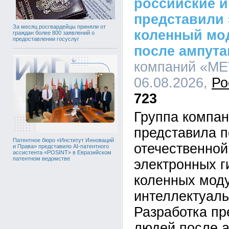
российские 
представили
За месяц росгвардейцы приняли от
коленный мо
граждан более 800 заявлений о
предоставлении госуслуг
после ампута
компаний «МЕТ
06.08.2026,
Ро
723
Группа компа
представила п
Патентное бюро «Институт Инноваций
отечественной
и Права» представило AI-патентного
ассистента «POSINT» в Евразийском
патентном ведомстве
электронных г
коленных мод
интеллектуал
Разработка пр
людей после а