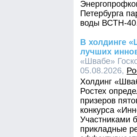
Энергопрофком
Петербурга па
воды ВСТН-40
В холдинге 
лучших инно
«Швабе» Госко
05.08.2026,
Ро
Холдинг «Шва
Ростех опреде
призеров пято
конкурса «Инн
Участниками 
прикладные р