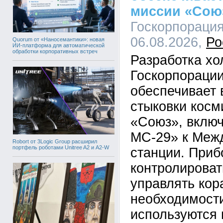
миссии «Сою
Госкорпорация
06.08.2026,
Ро
Quorum от «Наносемантики»: новая
ИИ-платформа для автоматической
обработки корпоративных встреч
Разработка х
Госкорпорации
обеспечивает 
стыковки косм
«Союз», вклю
МС-29» к Меж
Robort от 3Logic Group расширил
портфель роботами Unitree A2 и A2-W
станции. Приб
контролироват
управлять кор
необходимости
используются 