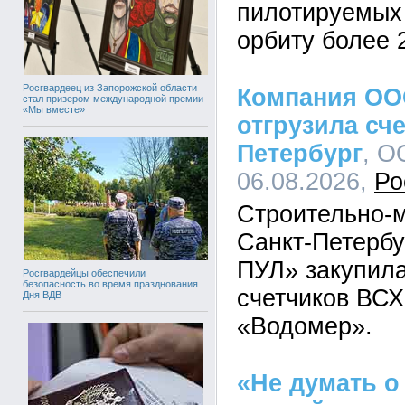
пилотируемых 
орбиту более 
Росгвардеец из Запорожской области
Компания ОО
стал призером международной премии
«Мы вместе»
отгрузила сче
Петербург
, О
06.08.2026,
Ро
Строительно-
Санкт-Петерб
ПУЛ» закупила
Росгвардейцы обеспечили
безопасность во время празднования
счетчиков ВСХ
Дня ВДВ
«Водомер».
«Не думать о