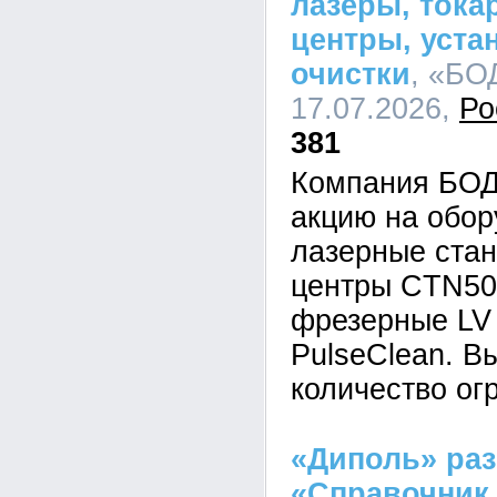
лазеры, тока
центры, уста
очистки
, «БО
17.07.2026,
Ро
381
Компания БОД
акцию на обор
лазерные стан
центры CTN500
фрезерные LV
PulseClean. В
количество ог
«Диполь» раз
«Справочник