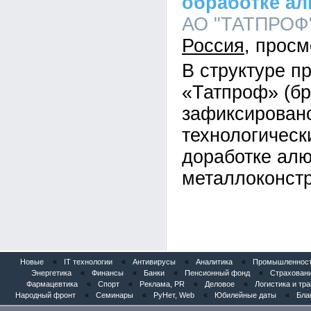
обработке а
АО "ТАТПРОФ",
Россия
В структуре п
«Татпроф» (б
зафиксирован
технологическ
доработке ал
металлоконстр
Новые
«
IT технологии
«
Антивирусы
«
Аналитика
«
Промышленность
Энергетика
«
Финансы
«
Банки
«
Пенсионный фонд
«
Страхован
Фармацевтика
«
Спорт
«
Реклама, PR
«
Деловое
«
Логистика и тр
Народный фронт
«
Семинары
«
РуНет, Web
«
Юбилейные даты
«
Бла