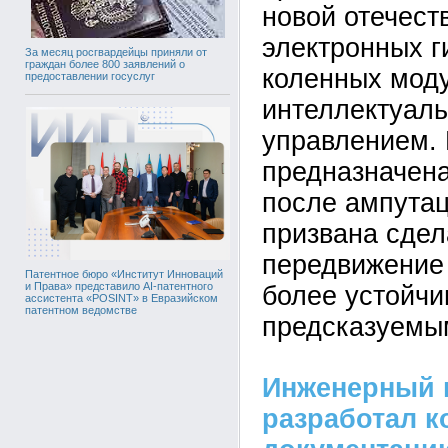
новой отечест
электронных г
За месяц росгвардейцы приняли от
граждан более 800 заявлений о
коленных мод
предоставлении госуслуг
интеллектуал
управлением. 
предназначен
после ампутац
призвана сдел
передвижение 
Патентное бюро «Институт Инноваций
и Права» представило AI-патентного
более устойчи
ассистента «POSINT» в Евразийском
патентном ведомстве
предсказуемы
Инженерный 
разработал к