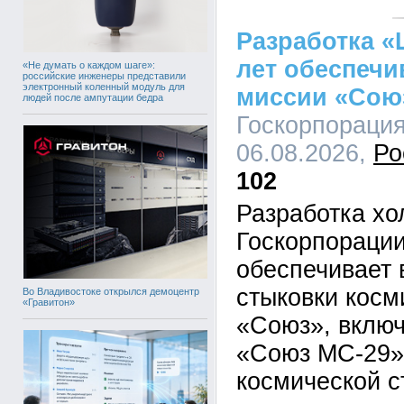
Разработка «
лет обеспечи
«Не думать о каждом шаге»:
российские инженеры представили
электронный коленный модуль для
миссии «Сою
людей после ампутации бедра
Госкорпорация
06.08.2026,
Ро
102
Разработка х
Госкорпорации
обеспечивает 
стыковки косм
Во Владивостоке открылся демоцентр
«Гравитон»
«Союз», вклю
«Союз МС-29»
космической с