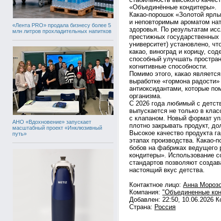
«Объединённые кондитеры».
Какао-порошок «Золотой ярлы
и неповторимым ароматом нату
«Лента PRO» продала бизнесу более 5
здоровья. По результатам ис
млн литров прохладительных напитков
престижных государственных 
университет) установлено, чт
какао, виноград и корицу, с
способный улучшать простра
когнитивные способности.
Помимо этого, какао является
выработке «гормона радости» 
антиоксидантами, которые по
организма.
С 2026 года любимый с детст
выпускается не только в клас
с клапаном. Новый формат уп
АНО «Вдохновение» запускает
плотно закрывать продукт, до
масштабный проект «Инклюзивный
Высокое качество продукта га
путь»
этапах производства. Какао-п
бобов на фабриках ведущего 
кондитеры». Использование с
стандартов позволяют создав
настоящий вкус детства.
Контактное лицо:
Анна Мороз
Компания:
"Объединенные ко
Добавлен: 22:50, 10.06.2026 
Страна:
Россия