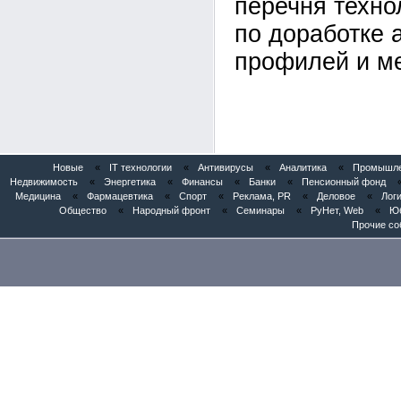
перечня техно
по доработке
профилей и ме
Новые
«
IT технологии
«
Антивирусы
«
Аналитика
«
Промышлен
Недвижимость
«
Энергетика
«
Финансы
«
Банки
«
Пенсионный фонд
Медицина
«
Фармацевтика
«
Спорт
«
Реклама, PR
«
Деловое
«
Логи
Общество
«
Народный фронт
«
Семинары
«
РуНет, Web
«
Юб
Прочие со