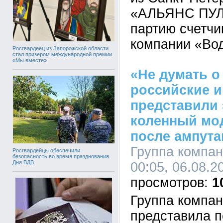
«АЛЬЯНС ПУЛ»
партию счетчи
компании «Во
Росгвардеец из Запорожской области
стал призером международной премии
«Мы вместе»
«Не думать о
российские 
представили
коленный мо
после ампута
Группа компа
Росгвардейцы обеспечили
безопасность во время празднования
Дня ВДВ
00:05, 06.08.2
1
Группа компа
представила п