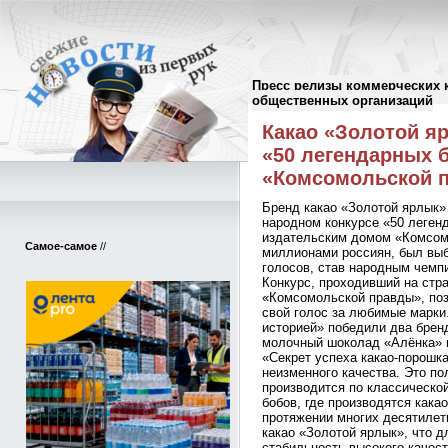
Пресс релизы коммерческих 
Пресс-релизы
//
общественных организаций
Какао «Золотой я
«50 легендарных 
«Комсомольской 
Бренд какао «Золотой ярлык»
народном конкурсе «50 леген
издательским домом «Комсом
Самое-самое
//
миллионами россиян, был выб
голосов, став народным чемп
Конкурс, проходивший на стр
«Комсомольской правды», поз
свой голос за любимые марки
историей» победили два брен
молочный шоколад «Алёнка» и
«Секрет успеха какао-порошк
неизменного качества. Это по
производится по классической
бобов, где производятся какао
протяжении многих десятилет
какао «Золотой ярлык», что 
стабильность высокого качест