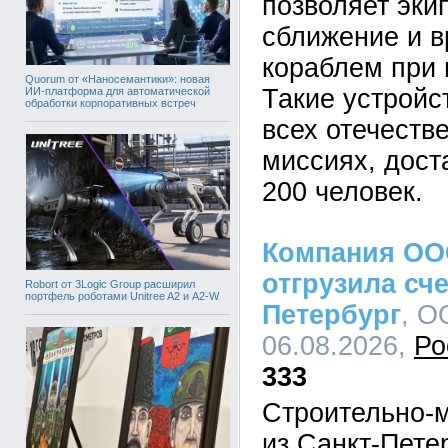
позволяет эки
сближение и в
кораблем при 
Quorum от «Наносемантики»: новая
Такие устройс
ИИ-платформа для автоматической
обработки корпоративных встреч
всех отечеств
миссиях, дост
200 человек.
Компания ОО
отгрузила сче
Robort от 3Logic Group расширил
портфель роботами Unitree A2 и A2-W
Петербург
, О
06.08.2026,
Ро
333
Строительно-
из Санкт-Пет