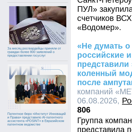
Санкт-Петерб
ПУЛ» закупила
счетчиков ВСХ
«Водомер».
«Не думать о
За месяц росгвардейцы приняли от
граждан более 800 заявлений о
российские 
предоставлении госуслуг
представили
коленный мо
после ампута
компаний «МЕТ
06.08.2026,
Ро
806
Патентное бюро «Институт Инноваций
и Права» представило AI-патентного
Группа компа
ассистента «POSINT» в Евразийском
патентном ведомстве
представила п