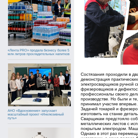
«Лента PRO» продала бизнесу более 5
млн литров прохладительных напитков
Состязания проходили в два
демонстрация практических
электросварщиков ручной с
фрезеровщиков и дефектоск
профессионалы своего дел
производстве. Но были и те
принимал участие впервые.
Задачей токарей и фрезер
АНО «Вдохновение» запускает
изготовить на станке детал
масштабный проект «Инклюзивный
путь»
Сварщикам предстояло соб
металлических листов с ис
покрытым электродом. Маши
Однако в этот раз перемеща