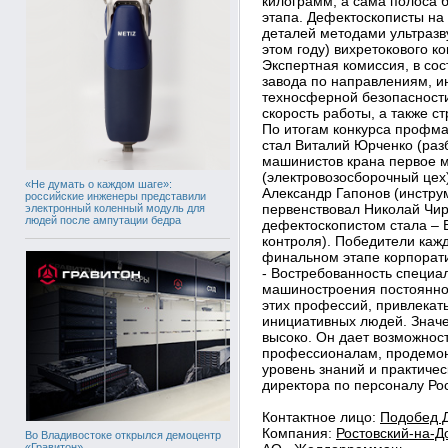
килограмм, а сама полоса 
этапа. Дефектоскописты на
деталей методами ультразв
этом году) вихретокового ко
Экспертная комиссия, в со
завода по направлениям, и
техносферной безопасности
скорость работы, а также с
По итогам конкурса профм
стал Виталий Юрченко (раз
машинистов крана первое м
(электровозосборочный цех
«Не думать о каждом шаге»:
Александр Гапонов (инстру
российские инженеры представили
первенствовал Николай Чир
электронный коленный модуль для
людей после ампутации бедра
дефектоскопистом стала –
контроля). Победители каж
финальном этапе корпорат
- Востребованность специа
машиностроения постоянно 
этих профессий, привлекать
инициативных людей. Значе
высоко. Он дает возможност
профессионалам, продемонс
уровень знаний и практичес
директора по персоналу Ро
Контактное лицо:
Подобед 
Компания:
Ростовский-на-Д
Во Владивостоке открылся демоцентр
«Гравитон»