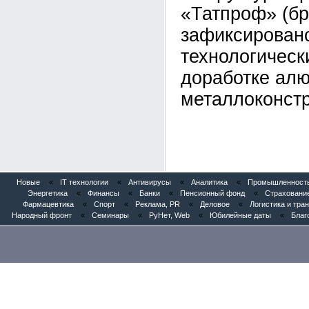
«Татпроф» (б
зафиксирован
технологическ
доработке ал
металлоконстр
Новые
«
IT технологии
«
Антивирусы
«
Аналитика
«
Промышленность
Энергетика
«
Финансы
«
Банки
«
Пенсионный фонд
«
Страховани
Фармацевтика
«
Спорт
«
Реклама, PR
«
Деловое
«
Логистика и тра
Народный фронт
«
Семинары
«
РуНет, Web
«
Юбилейные даты
«
Благ