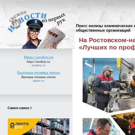
Пресс релизы коммерческих 
Пресс-релизы
//
общественных организаций
На Ростовском-н
«Лучших по про
Https://sosdety.ru
https://sosdety.ru
sosdety.ru
Бытовая техника оптом
Бытовая техника оптом
atann.ru
Самое-самое
//