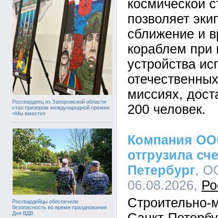
космической с
позволяет эки
сближение и в
кораблем при 
устройства ис
отечественны
миссиях, дост
Росгвардеец из Запорожской области
200 человек.
стал призером международной премии
«Мы вместе»
Компания ОО
отгрузила сче
Петербург
, О
06.08.2026,
Ро
Строительно-
Росгвардейцы обеспечили
безопасность во время празднования
Дня ВДВ