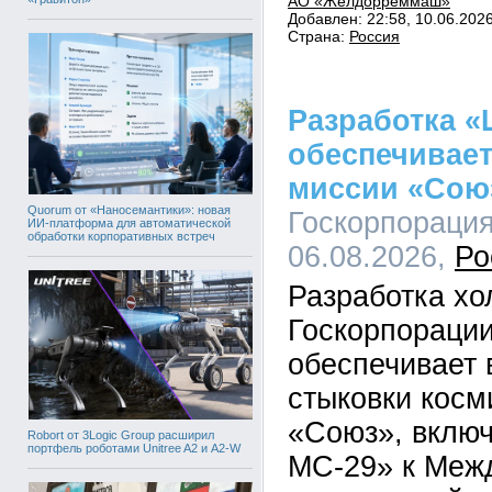
АО «Желдорреммаш»
Добавлен: 22:58, 10.06.202
Страна:
Россия
Разработка «
обеспечивае
миссии «Сою
Quorum от «Наносемантики»: новая
Госкорпорация
ИИ-платформа для автоматической
обработки корпоративных встреч
06.08.2026,
Ро
Разработка х
Госкорпорации
обеспечивает 
стыковки косм
«Союз», вклю
Robort от 3Logic Group расширил
портфель роботами Unitree A2 и A2-W
МС-29» к Меж