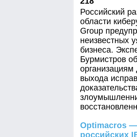
218
Российский ра
области кибе
Group предупр
неизвестных у
бизнеса. Эксп
Бурмистров об
организациям 
выхода исправ
доказательств
злоумышленник
восстановленн
Optimacros —
российских I