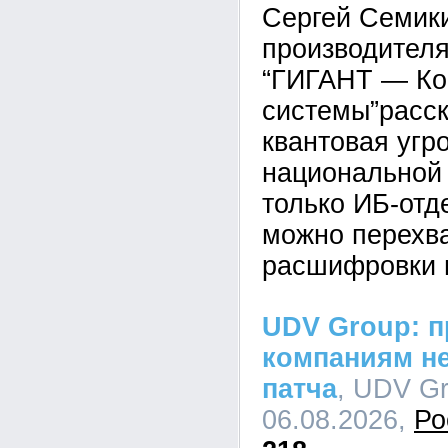
Сергей Семик
производител
“ГИГАНТ — Ко
системы”расск
квантовая угр
национальной 
только ИБ-отд
можно перехва
расшифровки 
UDV Group: п
компаниям не
патча
, UDV Gr
06.08.2026,
Ро