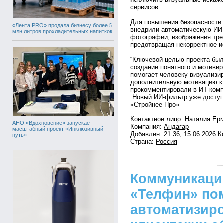
сервисов.
Для повышения безопасности 
«Лента PRO» продала бизнесу более 5
внедрили автоматическую ИИ
млн литров прохладительных напитков
фотографии, изображения тре
предотвращая некорректное и
“Ключевой целью проекта было
создание понятного и мотиви
помогает человеку визуализи
дополнительную мотивацию к 
прокомментировали в ИТ-комп
Новый ИИ-фильтр уже доступ
«Стройнее Про»
Контактное лицо:
Наталия Ер
АНО «Вдохновение» запускает
Компания:
Андагар
масштабный проект «Инклюзивный
Добавлен: 21:36, 15.06.2026 
путь»
Страна:
Россия
Коммуникаци
«Телфин» по
автоматизир