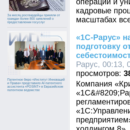
операций и у
кадровые про
За месяц росгвардейцы приняли от
масштабах все
граждан более 800 заявлений о
предоставлении госуслуг
«1С-Рарус» н
подготовку о
себестоимост
Рарус, 00:13, 
3
Патентное бюро «Институт Инноваций
Компания «Кр
и Права» представило AI-патентного
ассистента «POSINT» в Евразийском
патентном ведомстве
«1С&#8209;Ра
регламентиров
«1С:Управлен
предприятием
холдингом 8».