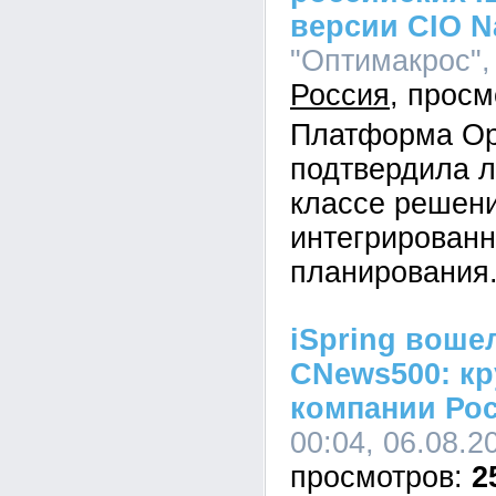
версии CIO N
"Оптимакрос", 
Россия
Платформа Op
подтвердила л
классе решен
интегрированн
планирования
iSpring воше
CNews500: кр
компании Ро
00:04, 06.08.2
2