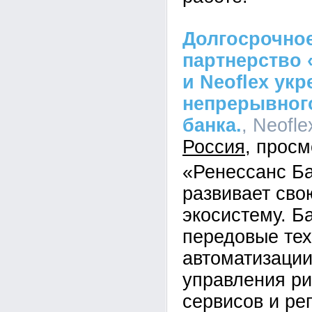
Долгосрочное
партнерство 
и Neoflex ук
непрерывного
банка.
, Neofle
Россия
«Ренессанс Б
развивает св
экосистему. Б
передовые тех
автоматизации
управления ри
сервисов и ре