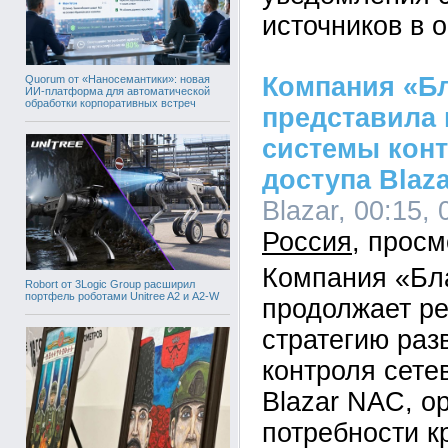
источников в 
Компания «Б
Quorum от «Наносемантики»: новая
ИИ-платформа для автоматической
обработки корпоративных встреч
представила
системы конт
доступа Blaza
Blazar, 00:15, 
Россия
Компания «Бл
Robort от 3Logic Group расширил
портфель роботами Unitree A2 и A2-W
продолжает р
стратегию раз
контроля сете
Blazar NAC, о
потребности к