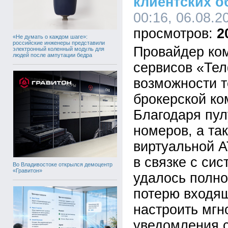
клиентских 
00:16, 06.08.2
2
«Не думать о каждом шаге»:
российские инженеры представили
Провайдер ко
электронный коленный модуль для
людей после ампутации бедра
сервисов «Те
возможности т
брокерской ко
Благодаря пу
номеров, а та
виртуальной 
в связке с си
Во Владивостоке открылся демоцентр
«Гравитон»
удалось полно
потерю входящ
настроить мг
уведомления 