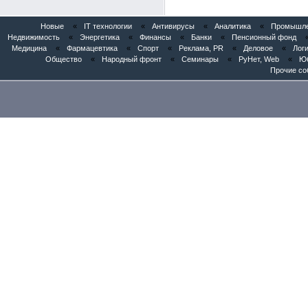
Новые
«
IT технологии
«
Антивирусы
«
Аналитика
«
Промышлен
Недвижимость
«
Энергетика
«
Финансы
«
Банки
«
Пенсионный фонд
Медицина
«
Фармацевтика
«
Спорт
«
Реклама, PR
«
Деловое
«
Логи
Общество
«
Народный фронт
«
Семинары
«
РуНет, Web
«
Юб
Прочие со