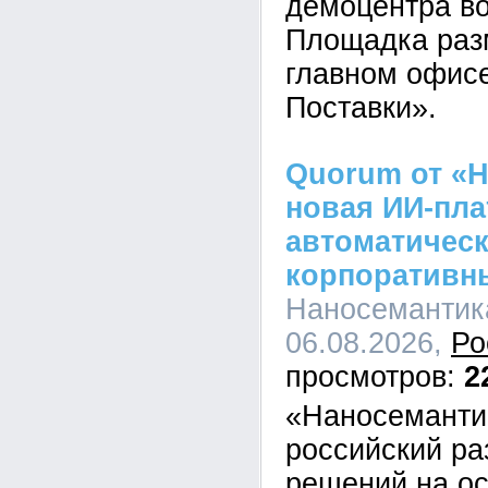
демоцентра во
Площадка раз
главном офис
Поставки».
Quorum от «Н
новая ИИ-пл
автоматическ
корпоративн
Наносемантика
06.08.2026,
Ро
2
«Наносеманти
российский ра
решений на о