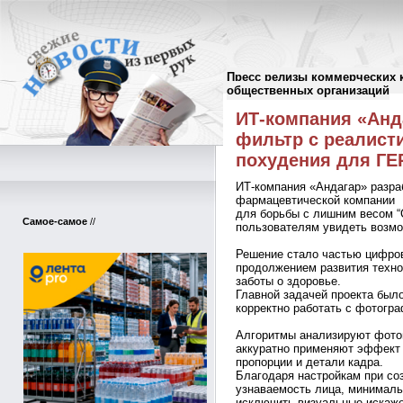
Пресс релизы коммерческих 
Пресс-релизы
//
общественных организаций
ИТ-компания «Анд
фильтр с реалист
похудения для Г
ИТ-компания «Андагар» разр
фармацевтической компании
для борьбы с лишним весом “
Самое-самое
//
пользователям увидеть возмо
Решение стало частью цифро
продолжением развития техно
заботы о здоровье.
Главной задачей проекта был
корректно работать с фотогр
Алгоритмы анализируют фото
аккуратно применяют эффект 
пропорции и детали кадра.
Благодаря настройкам при со
узнаваемость лица, минималь
исключить визуальные искаже