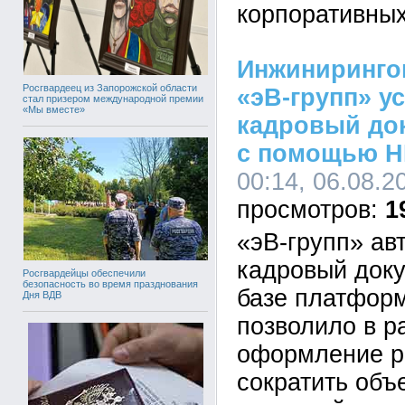
корпоративных
Инжиниринго
Росгвардеец из Запорожской области
«эВ-групп» у
стал призером международной премии
«Мы вместе»
кадровый до
с помощью H
00:14, 06.08.2
1
«эВ-групп» ав
кадровый док
Росгвардейцы обеспечили
безопасность во время празднования
базе платформ
Дня ВДВ
позволило в р
оформление р
сократить объ