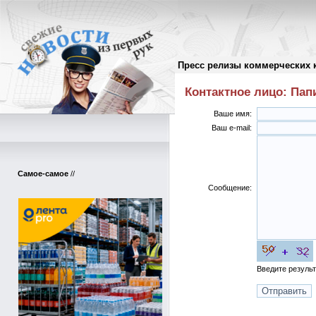
Пресс релизы коммерческих 
Письмо автору пресс-релиза
//
Контактное лицо: Па
Ваше имя:
Ваш e-mail:
Самое-самое
//
Сообщение:
Введите резуль