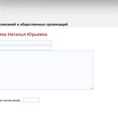
компаний и общественных организаций
пина Наталья Юрьевна
тат вычисления: