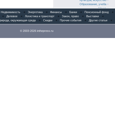
Культура, искусство
«
Образование, учеба
«
Наука
«
Недвижимость
«
Энергетика
«
Финансы
«
Банки
«
Пенсионный фонд
«
Медицина
«
«
Деловое
«
Логистика и транспорт
«
Закон, право
«
Выставки
«
Фармацевтика
«
рирода, окружающая среда
«
Скидки
«
Прочие события
«
Другие статьи
«
Спорт
«
Реклама, PR
«
Деловое
«
© 2003-2026 inthepress.ru
Логистика и транспорт
«
Закон, право
«
Выставки
«
Конференции
«
Мнения специалистов
«
Общество
«
Народный фронт
«
Семинары
«
РуНет, Web
«
Юбилейные даты
«
Благотворительность
«
Природа, окружающая среда
«
Скидки
«
Прочие события
«
Другие статьи
«
Сегодня у нас публикуются
//