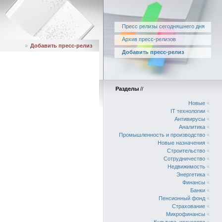
Пресс релизы сегодняшнего дня
Архив пресс-релизов
»
Добавить пресс-релиз
Добавить пресс-релиз
Разделы
//
Новые
«
IT технологии
«
Антивирусы
«
Аналитика
«
Промышленность и производство
«
Новые назначения
«
Строительство
«
Сотрудничество
«
Недвижимость
«
Энергетика
«
Финансы
«
Банки
«
Пенсионный фонд
«
Страхование
«
Микрофинансы
«