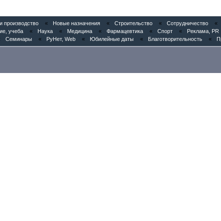
 производство
«
Новые назначения
«
Строительство
«
Сотрудничество
«
ие, учеба
«
Наука
«
Медицина
«
Фармацевтика
«
Спорт
«
Реклама, PR
«
Семинары
«
РуНет, Web
«
Юбилейные даты
«
Благотворительность
«
П