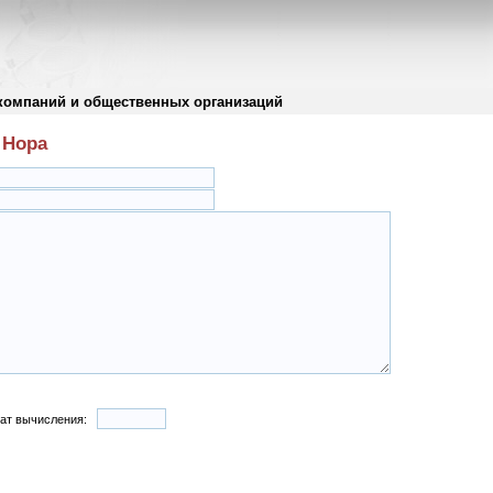
компаний и общественных организаций
 Нора
тат вычисления: