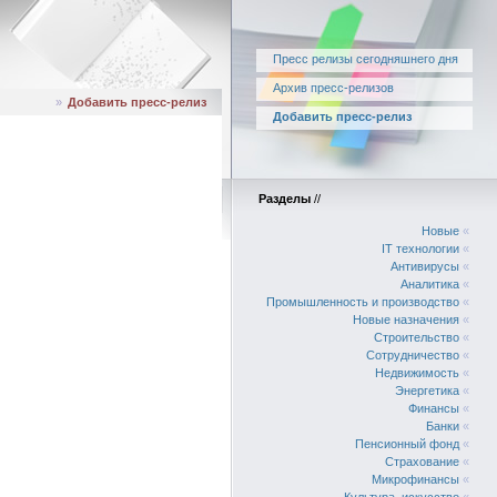
Пресс релизы сегодняшнего дня
Архив пресс-релизов
»
Добавить пресс-релиз
Добавить пресс-релиз
Разделы
//
Новые
«
IT технологии
«
Антивирусы
«
Аналитика
«
Промышленность и производство
«
Новые назначения
«
Строительство
«
Сотрудничество
«
Недвижимость
«
Энергетика
«
Финансы
«
Банки
«
Пенсионный фонд
«
Страхование
«
Микрофинансы
«