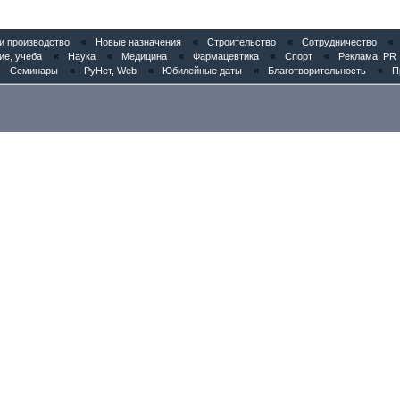
 производство
«
Новые назначения
«
Строительство
«
Сотрудничество
«
ие, учеба
«
Наука
«
Медицина
«
Фармацевтика
«
Спорт
«
Реклама, PR
«
Семинары
«
РуНет, Web
«
Юбилейные даты
«
Благотворительность
«
П