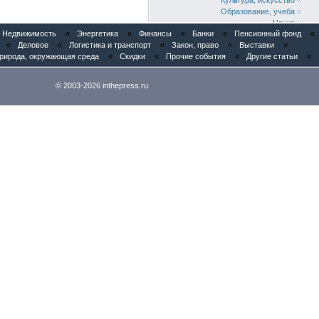
Культура, искусство
«
Образование, учеба
«
Наука
«
Недвижимость
«
Энергетика
«
Финансы
«
Банки
«
Пенсионный фонд
«
Медицина
«
«
Деловое
«
Логистика и транспорт
«
Закон, право
«
Выставки
«
Фармацевтика
«
рирода, окружающая среда
«
Скидки
«
Прочие события
«
Другие статьи
«
Спорт
«
Реклама, PR
«
Деловое
«
© 2003-2026 inthepress.ru
Логистика и транспорт
«
Закон, право
«
Выставки
«
Конференции
«
Мнения специалистов
«
Общество
«
Народный фронт
«
Семинары
«
РуНет, Web
«
Юбилейные даты
«
Благотворительность
«
Природа, окружающая среда
«
Скидки
«
Прочие события
«
Другие статьи
«
Сегодня у нас публикуются
//