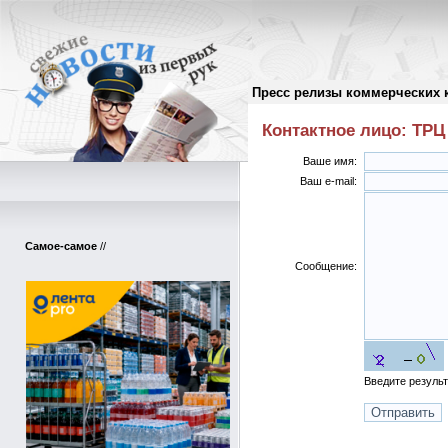
Пресс релизы коммерческих 
Письмо автору пресс-релиза
//
Контактное лицо: ТРЦ
Ваше имя:
Ваш e-mail:
Самое-самое
//
Сообщение:
Введите резуль