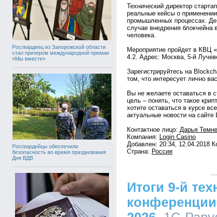
Технический директор старта
реальные кейсы о применении
промышленных процессах. Ден
случае внедрения блокчейна 
человека.
Росгвардеец из Запорожской области
Мероприятие пройдет в КВЦ «
стал призером международной премии
4.2. Адрес: Москва, 5-й Лучев
«Мы вместе»
Зарегистрируйтесь на Blockch
том, что интересует лично вас
Вы не желаете оставаться в 
цель – понять, что такое кри
хотите оставаться в курсе вс
актуальные новости на сайте Lo
Контактное лицо:
Дарья Темне
Компания:
Login Casino
Добавлен: 20:34, 12.04.2018 
Росгвардейцы обеспечили
Страна:
Россия
безопасность во время празднования
Дня ВДВ
Итоги 9-й те
конференции