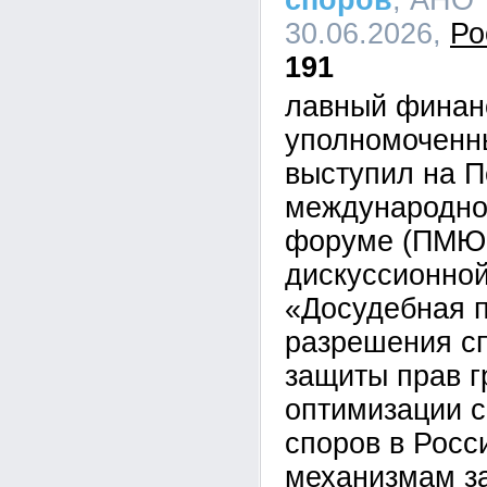
споров
, АНО 
30.06.2026,
Ро
191
лавный финан
уполномоченн
выступил на П
международно
форуме (ПМЮФ
дискуссионной
«Досудебная 
разрешения сп
защиты прав г
оптимизации 
споров в Росс
механизмам з