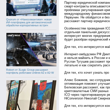
Партнер юридической компани
смарт-контракты вписываются
проблемах регулирования кри
международному финансовому
Первунин. Не обойдется и без
Quorum от «Наносемантики»: новая
расскажет партнер юридическ
ИИ-платформа для автоматической
обработки корпоративных встреч
Особенностям проведения ICO
отдельная панельная дискусс
интересует многих предприни
будет разобран юридический 
Для тех, кто интересуется ма
Интернет-омбудсмен РФ Дмитр
и нельзя майнить в России и 
Руслан Тугушев расскажет пр
легально и как сократить расх
Robort от 3Logic Group расширил
Для тех, кто хочет узнать про
портфель роботами Unitree A2 и A2-W
Алекс Божинов, экс-сотрудник
оптимизация поможет улучшит
Белковская расскажет, как пр
криптовалютные СМИ разных с
ICO через таргетированную р
HiConversion Николай Смирно
Для тех, кто интересуется к