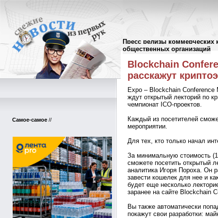
Пресс релизы коммерческих 
Пресс-релизы
//
общественных организаций
Blockchain Confer
расскажут крипто
Expo – Blockchain Conference 
ждут открытый лекторий по к
чемпионат ICO-проектов.
Каждый из посетителей сможет
Самое-самое
//
мероприятии.
Для тех, кто только начал ин
За минимальную стоимость (1
сможете посетить открытый л
аналитика Игоря Пороха. Он р
завести кошелек для нее и как
будет еще несколько лекторие
заранее на сайте Blockchain 
Вы также автоматически попад
покажут свои разработки: ма