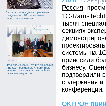
2026
, 1С-Рару
Россия
За месяц росгвардейцы приняли от
1C-RarusTechD
граждан более 800 заявлений о
предоставлении госуслуг
тысяч специал
секциях экспе
демонстрирова
проектировать
системы на 1С
приносили бо
Патентное бюро «Институт Инноваций
бизнесу. Оцен
и Права» представило AI-патентного
ассистента «POSINT» в Евразийском
подтвердили в
патентном ведомстве
содержания и 
конференции.
ОКТРОН приня