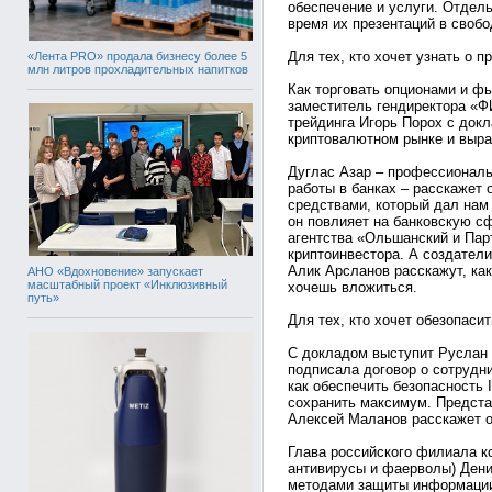
обеспечение и услуги. Отдель
время их презентаций в свобо
Для тех, кто хочет узнать о 
«Лента PRO» продала бизнесу более 5
млн литров прохладительных напитков
Как торговать опционами и ф
заместитель гендиректора «
трейдинга Игорь Порох с док
криптовалютном рынке и выра
Дуглас Азар – профессиональ
работы в банках – расскажет 
средствами, который дал нам 
он повлияет на банковскую с
агентства «Ольшанский и Пар
криптоинвестора. А создател
Алик Арсланов расскажут, как
АНО «Вдохновение» запускает
масштабный проект «Инклюзивный
хочешь вложиться.
путь»
Для тех, кто хочет обезопаси
С докладом выступит Руслан
подписала договор о сотрудни
как обеспечить безопасность 
сохранить максимум. Предста
Алексей Маланов расскажет о
Глава российского филиала ко
антивирусы и фаерволы) Ден
методами защиты информации 