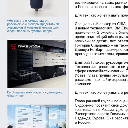
возникающих на таких рынках,
в Forbes и основатель платфо
Для тех, кто хочет узнать по
«Не думать о каждом шаге»:
Специальный спикер из США, 
российские инженеры представили
электронный коленный модуль для
и новым технологиям IBM Clo
людей после ампутации бедра
применении блокчейна в бизне
представит общий обзор рынка
блокчейн за десять лет, отве
Григорий Сидоренко – он так
Джошуа Ротбарт, всемирно из
драгоценные металлы, сравнит
Дмитрий Плахов, руководител
Технологии», расскажет о сит
сфере блокчейн-технологий. 
Исаев, глава группы рекрутме
расскажет, как найти хорошег
компании.
Для тех, кто хочет узнать о 
Во Владивостоке открылся демоцентр
«Гравитон»
Глава рабочей группы по оце
Сидоренко посвятит свой док
криптовалют в России. Докла
Экспертного совета Госдумы 
Надежда Сурова. Она расскаж
в России.