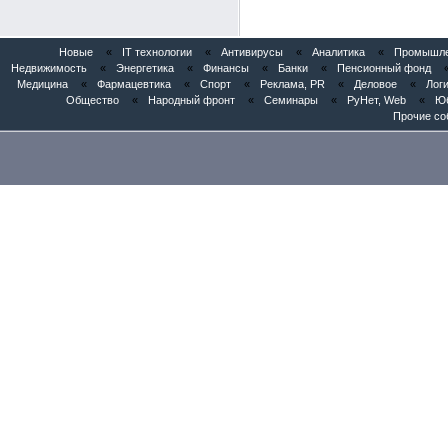
Новые
«
IT технологии
«
Антивирусы
«
Аналитика
«
Промышлен
Недвижимость
«
Энергетика
«
Финансы
«
Банки
«
Пенсионный фонд
Медицина
«
Фармацевтика
«
Спорт
«
Реклама, PR
«
Деловое
«
Логи
Общество
«
Народный фронт
«
Семинары
«
РуНет, Web
«
Юб
Прочие со