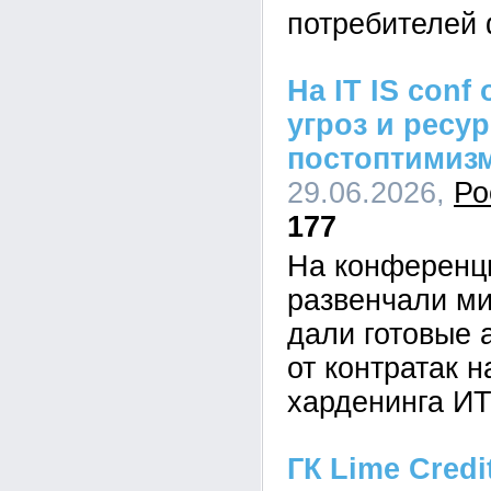
потребителей 
На IT IS conf
угроз и ресу
постоптимиз
29.06.2026,
Ро
177
На конференци
развенчали ми
дали готовые 
от контратак н
харденинга И
ГК Lime Credi