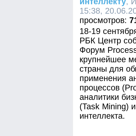
интеллекту
, 
15:38, 20.06.2
7
18-19 сентябр
РБК Центр соб
Форум Proces
крупнейшее м
страны для о
применения ан
процессов (Pro
аналитики биз
(Task Mining) 
интеллекта.