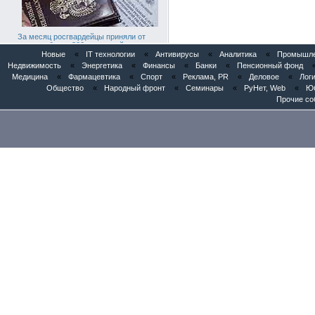
За месяц росгвардейцы приняли от
граждан более 800 заявлений о
предоставлении госуслуг
Новые
«
IT технологии
«
Антивирусы
«
Аналитика
«
Промышлен
Недвижимость
«
Энергетика
«
Финансы
«
Банки
«
Пенсионный фонд
Медицина
«
Фармацевтика
«
Спорт
«
Реклама, PR
«
Деловое
«
Логи
Общество
«
Народный фронт
«
Семинары
«
РуНет, Web
«
Юб
Прочие со