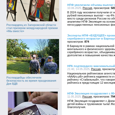
НПФ увеличили объемы выплат 
10.06.2025,
Россия
58
В 2024 году москвичи получили от
рублей пенсионных выплат – на 4% 
место среди регионов России по о
аналитики НПФ Эволюция на основе
негосударственных пенсионных фо
Росгвардеец из Запорожской области
стал призером международной премии
«Мы вместе»
Эксперты НПФ «БУДУЩЕЕ» провел
серебряного возраста» в Барнау
874
В Барнауле в рамках национально
ментального и физического здоровь
серебряного возраста», объединив
долголетие и повышение качества ж
НРА подтвердило максимальный
21:40, 14.05.2025,
Россия
Национальное рейтинговое агентст
«AАА|ru.pf|» рейтинга надежности 
Росгвардейцы обеспечили
рейтингу «Стабильный», что говори
безопасность во время празднования
рейтинга в предстоящие 12 месяцев
Дня ВДВ
НПФ Эволюция поздравляет с 80
11.05.2025,
Россия
79
НПФ Эволюция поздравляет с Днем
детей войны и тружеников тыла! Же
благополучия.