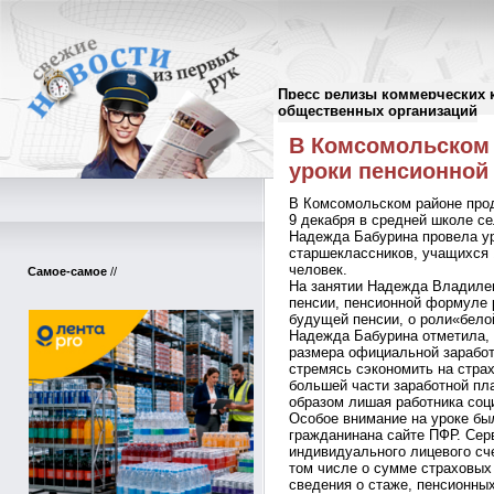
Пресс релизы коммерческих 
Пресс-релизы
//
общественных организаций
В Комсомольском
уроки пенсионной
В Комсомольском районе про
9 декабря в средней школе с
Надежда Бабурина провела ур
старшеклассников, учащихся 
человек.
Самое-самое
//
На занятии Надежда Владилен
пенсии, пенсионной формуле 
будущей пенсии, о роли«бело
Надежда Бабурина отметила, ч
размера официальной заработ
стремясь сэкономить на стра
большей части заработной пл
образом лишая работника соц
Особое внимание на уроке бы
гражданинана сайте ПФР. Сер
индивидуального лицевого сче
том числе о сумме страховых
сведения о стаже, пенсионных