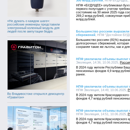
300 млрд рублей
, НПФ БУДУЩЕЕ, 1
НПФ «БУДУЩЕЕ» опубликовал бухга
первого полугодия с учетом требо
состоянию на 30 июня 2025 года со
269,2 млрд рублей, совокупная при
млрд рублей.
«Не думать о каждом шаге»:
российские инженеры представили
электронный коленный модуль для
людей после ампутации бедра
Большинство россиян выразили 
сбережений
, НПФ "Достойное БУДУ
Большинство россиян (81%) вырази
долгосрочных сбережений, которая
сохраняя такие же льготы, как и для
НПФ увеличили объемы выплат 
Эволюция, 14:36, 10.06.2025,
Росси
В 2024 году жители Республики Ба
пенсионных фондов 4,9 млрд рубле
ранее.
НПФ увеличили объемы выплат п
НПФ Эволюция, 14:49, 10.06.2025,
Р
Во Владивостоке открылся демоцентр
В 2024 году жители Краснодарского
«Гравитон»
фондов 4,7 млрд рублей пенсионных
НПФ увеличили объемы выплат п
НПФ Эволюция, 14:51, 10.06.2025,
Р
В 2024 году жители Красноярского 
фондов 4,7 млрд рублей пенсионных