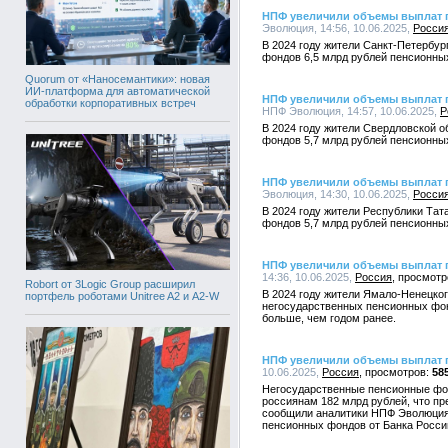
НПФ увеличили объемы выплат п
Эволюция, 14:56, 10.06.2025,
Росси
В 2024 году жители Санкт-Петербур
фондов 6,5 млрд рублей пенсионных
Quorum от «Наносемантики»: новая
ИИ-платформа для автоматической
НПФ увеличили объемы выплат п
обработки корпоративных встреч
НПФ Эволюция, 14:57, 10.06.2025,
Р
В 2024 году жители Свердловской 
фондов 5,7 млрд рублей пенсионных
НПФ увеличили объемы выплат п
Эволюция, 14:30, 10.06.2025,
Росси
В 2024 году жители Республики Та
фондов 5,7 млрд рублей пенсионных
НПФ увеличили объемы выплат 
14:36, 10.06.2025,
Россия
Robort от 3Logic Group расширил
В 2024 году жители Ямало-Ненецког
портфель роботами Unitree A2 и A2-W
негосударственных пенсионных фон
больше, чем годом ранее.
НПФ увеличили объемы выплат п
10.06.2025,
Россия
58
Негосударственные пенсионные фон
россиянам 182 млрд рублей, что пр
сообщили аналитики НПФ Эволюция,
пенсионных фондов от Банка Росси