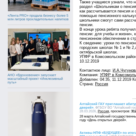
Также учащиеся узнали, что 
раздел «Школьникам о пенсия
как рассчитывается пенсия и 
помощью пенсионного калькул
«Лента PRO» продала бизнесу более 5
млн литров прохладительных напитков
школьники смогут сами рассч
пенсии.
В конце урока ребята получи
пенсии: для учебы и жизни», 
пенсионном обеспечении в ст
К сведению: уроки по пенсио
городских школах № 1 и № 2,а
октябрьской школах.
УПФР в Комсомольском райо
10.12.2019
Контактное лицо:
И.А.Чугунов
Компания:
УПФР в Комсомоль
АНО «Вдохновение» запускает
масштабный проект «Инклюзивный
Добавлен: 04:35, 11.12.2019 
путь»
Страна:
Россия
Алтайский ГАУ приглашает абиту
дверей»
, ФГБОУ ВО "Алтайский гос
28.03.2026,
Россия
31
28 марта Алтайский государственн
году «День открытых дверей».
Активы НПФ «БУДУЩЕЕ» по итога