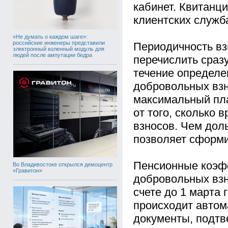
кабинет. Квитанц
клиентских служб
«Не думать о каждом шаге»:
российские инженеры представили
Периодичность вз
электронный коленный модуль для
людей после ампутации бедра
перечислить сраз
течение определе
добровольных взн
максимальный пла
от того, сколько 
взносов. Чем дол
позволяет сформи
Пенсионные коэфф
Во Владивостоке открылся демоцентр
«Гравитон»
добровольных взн
счете до 1 марта 
происходит автом
документы, подтв