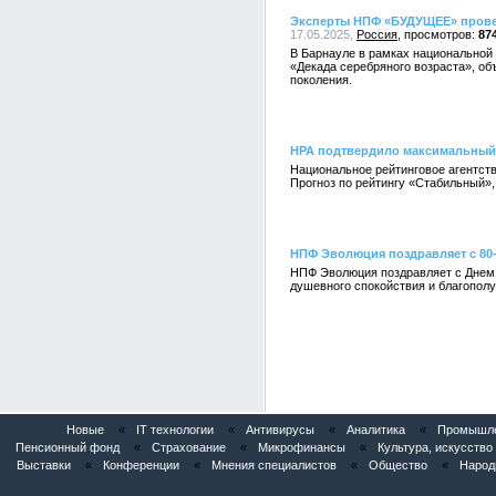
Эксперты НПФ «БУДУЩЕЕ» провел
17.05.2025,
Россия
87
В Барнауле в рамках национальной
«Декада серебряного возраста», о
поколения.
НРА подтвердило максимальный
Национальное рейтинговое агентст
Прогноз по рейтингу «Стабильный»,
НПФ Эволюция поздравляет с 80
НПФ Эволюция поздравляет с Днем 
душевного спокойствия и благополу
Новые
«
IT технологии
«
Антивирусы
«
Аналитика
«
Промышле
Пенсионный фонд
«
Страхование
«
Микрофинансы
«
Культура, искусство
Выставки
«
Конференции
«
Мнения специалистов
«
Общество
«
Народ