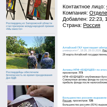
Контактное лицо:
Компания:
Отделе
Добавлен: 22:23, 
Росгвардеец из Запорожской области
Страна:
Россия
стал призером международной премии
«Мы вместе»
Алтайский ГАУ приглашает абиту
университет", 18:28, 28.03.2026,
Рос
28 марта Алтайский государственны
Активы НПФ «БУДУЩЕЕ» по итога
Росгвардейцы обеспечили
773
безопасность во время празднования
НПФ «БУДУЩЕЕ» опубликовал бухгал
Дня ВДВ
Совокупные активы фонда по состоя
прибыль фонда после налогообложе
Большинство россиян выразили 
Россия
725
Большинство россиян (81%) вырази