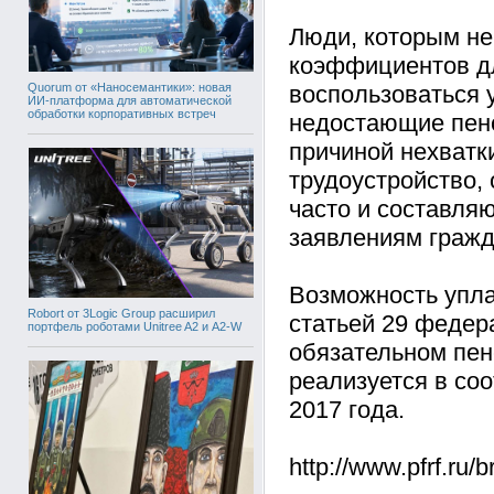
Люди, которым не
коэффициентов дл
Quorum от «Наносемантики»: новая
воспользоваться 
ИИ-платформа для автоматической
обработки корпоративных встреч
недостающие пенс
причиной нехватк
трудоустройство, 
часто и составля
заявлениям гражд
Возможность упла
Robort от 3Logic Group расширил
статьей 29 федер
портфель роботами Unitree A2 и A2-W
обязательном пен
реализуется в со
2017 года.
http://www.pfrf.ru