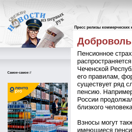
Пресс релизы коммерческих 
Пресс-релизы
//
Доброволь
Пенсионное страх
распространяется
Чеченской Республ
Самое-самое
//
его правилам, фо
существует ряд сл
пенсию. Например,
России продолжа
близкого человека
Взносы могут такж
имеющиеся пенсио