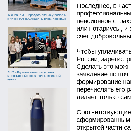
Последнее, в час
профессиональный
«Лента PRO» продала бизнесу более 5
млн литров прохладительных напитков
пенсионное страх
или нотариусы, и
счет добровольны
Чтобы уплачивать
России, зарегист
Сделать это можн
АНО «Вдохновение» запускает
заявление по почт
масштабный проект «Инклюзивный
путь»
формирование нак
перечислять его 
делает только сам
Соответствующие 
сформированным с
открытой части с