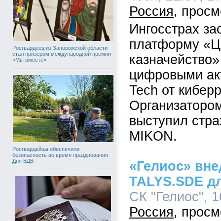
Россия
Ингосстрах за
платформу «
Росгвардеец из Запорожской области
стал призером международной премии
казначейство»
«Мы вместе»
цифровыми ак
Tech от киберр
Организаторо
выступил стра
MIKON.
Росгвардейцы обеспечили
безопасность во время празднования
Дня ВДВ
«Гелиос» вн
TALYS.SDE дл
СК "Гелиос", 1
Россия