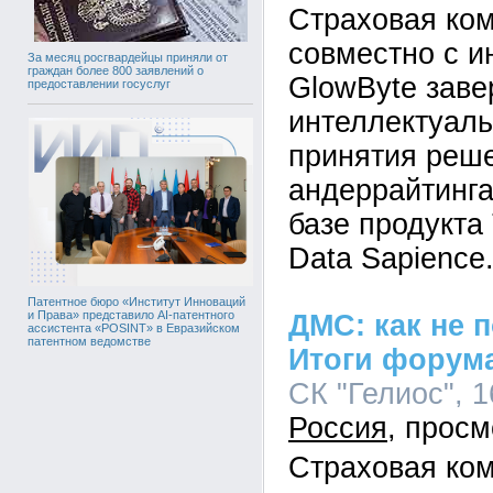
Страховая ко
совместно с и
За месяц росгвардейцы приняли от
граждан более 800 заявлений о
GlowByte зав
предоставлении госуслуг
интеллектуал
принятия реш
андеррайтинг
базе продукт
Data Sapience
Патентное бюро «Институт Инноваций
и Права» представило AI-патентного
ДМС: как не 
ассистента «POSINT» в Евразийском
патентном ведомстве
Итоги форум
СК "Гелиос", 1
Россия
Страховая ко