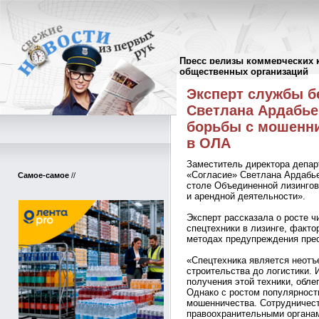
Пресс релизы коммерческих 
Пресс-релизы
//
общественных организаций
Эксперт службы б
Светлана Ардабье
борьбы с мошенни
в ОЛА
Заместитель директора депар
«Согласие» Светлана Ардабье
Самое-самое
//
столе Объединенной лизингов
и арендной деятельности».
Эксперт рассказала о росте 
спецтехники в лизинге, факто
методах предупреждения прес
«Спецтехника является неотъ
строительства до логистики.
получения этой техники, обл
Однако с ростом популярности
мошенничества. Сотрудничес
правоохранительными органа