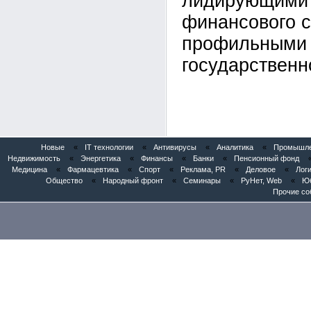
лидирующими 
финансового с
профильными 
государственн
Новые
«
IT технологии
«
Антивирусы
«
Аналитика
«
Промышлен
Недвижимость
«
Энергетика
«
Финансы
«
Банки
«
Пенсионный фонд
Медицина
«
Фармацевтика
«
Спорт
«
Реклама, PR
«
Деловое
«
Логи
Общество
«
Народный фронт
«
Семинары
«
РуНет, Web
«
Юб
Прочие со