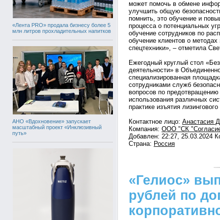
может помочь в обмене инфор
улучшить общую безопасность
помнить, это обучение и пов
«Лента PRO» продала бизнесу более 5
процесса о потенциальных уг
млн литров прохладительных напитков
обучение сотрудников по рас
обучение клиентов о методах
спецтехники», – отметила Св
Ежегодный круглый стол «Без
деятельности» в Объединенно
специализированная площадк
сотрудниками служб безопасн
вопросов по предотвращению 
использования различных сис
практике изъятия лизинговог
Контактное лицо:
Анастасия 
АНО «Вдохновение» запускает
масштабный проект «Инклюзивный
Компания:
ООО "СК "Согласи
путь»
Добавлен: 22:27, 25.03.2024 
Страна:
Россия
«Гелиос» вып
рублей по д
корпоративн