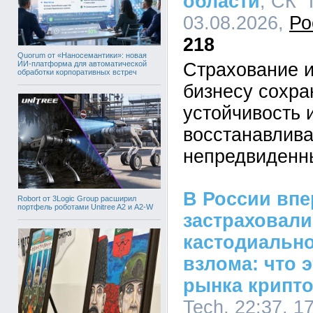
области
, СК "
03.08.2026,
Ро
218
Quorum от «Наносемантики»: новая
ИИ-платформа для автоматической
Страхование 
обработки корпоративных встреч
бизнесу сохр
устойчивость 
восстанавлива
непредвиденн
В России вп
Robort от 3Logic Group расширил
портфель роботами Unitree A2 и A2-W
застраховал
кастодиально
взлома: что 
рынка крипт
Tech, 22:37, 1