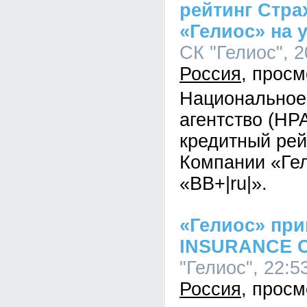
рейтинг Стра
«Гелиос» на 
СК "Гелиос", 2
Россия
Национальное
агентство (НР
кредитный рей
Компании «Гел
«BB+|ru|».
«Гелиос» при
INSURANCE C
"Гелиос", 22:5
Россия