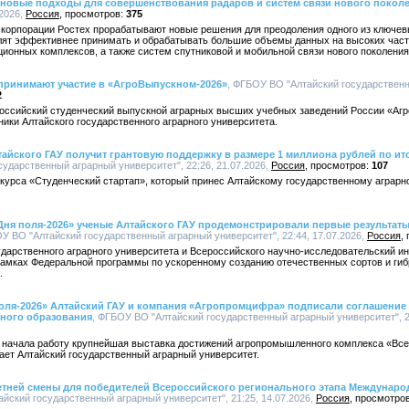
овые подходы для совершенствования радаров и систем связи нового покол
.2026,
Россия
375
корпорации Ростех прорабатывают новые решения для преодоления одного из ключе
олят эффективнее принимать и обрабатывать большие объемы данных на высоких част
ионных комплексов, а также систем спутниковой и мобильной связи нового поколения
 принимают участие в «АгроВыпускном-2026»
, ФГБОУ ВО "Алтайский государственн
2
российский студенческий выпускной аграрных высших учебных заведений России «Агр
ки Алтайского государственного аграрного университета.
айского ГАУ получит грантовую поддержку в размере 1 миллиона рублей по ит
ударственный аграрный университет", 22:26, 21.07.2026,
Россия
107
курса «Студенческий стартап», который принес Алтайскому государственному аграрн
Дня поля-2026» ученые Алтайского ГАУ продемонстрировали первые результат
ОУ ВО "Алтайский государственный аграрный университет", 22:44, 17.07.2026,
Россия
дарственного аграрного университета и Всероссийского научно-исследовательский ин
 рамках Федеральной программы по ускоренному созданию отечественных сортов и гиб
.
оля-2026» Алтайский ГАУ и компания «Агропромцифра» подписали соглашение 
ного образования
, ФГБОУ ВО "Алтайский государственный аграрный университет", 22
е начала работу крупнейшая выставка достижений агропромышленного комплекса «Всер
ает Алтайский государственный аграрный университет.
етней смены для победителей Всероссийского регионального этапа Междунаро
йский государственный аграрный университет", 21:25, 14.07.2026,
Россия