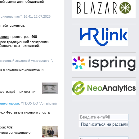
ней смены для победителей
ниверситет", 16:41, 12.07.2026,
т абитуриентов.
оссия
408
рее традиционной электроники.
беспилотных технологий.
ственный аграрный университет",
ов с «красным» дипломом и
алл издаёт при сжатии.
еиногорска
, ФГБОУ ВО "Алтайский
лся Фестиваль гиревого спорта,
402
ючили соглашение о