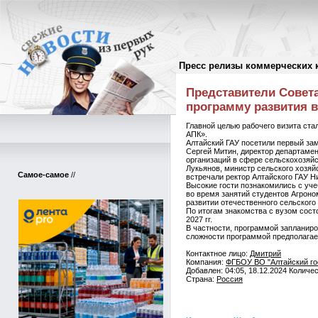
Пресс релизы коммерческих 
Пресс-релизы
//
Представители Совет
программу развития в
Главной целью рабочего визита ста
АПК».
Алтайский ГАУ посетили первый за
Сергей Митин, директор департаме
организаций в сфере сельскохозяйс
Лукьянов, министр сельского хозяй
Самое-самое
//
встречали ректор Алтайского ГАУ Н
Высокие гости познакомились с уче
во время занятий студентов Агрон
развитии отечественного сельского
По итогам знакомства с вузом сост
2027 гг.
В частности, программой запланиро
сложности программой предполагает
Контактное лицо:
Дмитрий
Компания:
ФГБОУ ВО "Алтайский го
Добавлен: 04:05, 18.12.2024 Количе
Страна:
Россия