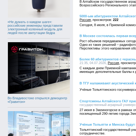
В Алтайском государственном агра
Всероссийского Регионального эта
5000-ым абитуриентом Алтайског
Россия
222
«Не думать о каждом шаге»:
Сегодня, 8 июля, в Приемной комис
российские инженеры представили
электронный коленный модуль для
людей после ампутации бедра
В Москве состоялась первая вс
Рост объемов передаваемых сегодня
Одно из таких решений – радиофото
Перспективы этого направления об
Более 60 абитуриентов с «крас
21:35, 04.07.2026,
Россия
С каждым днем Приемной кампании-
имеющих дополнительные баллы к р
В ТГУ налаживают акустический 
Учёные Тольяттинского госуниверси
Во Владивостоке открылся демоцентр
Спортсмены Алтайского ГАУ прин
«Гравитон»
государственный аграрный университ
27 июня в Змеиногорске в рамках о
посвященный 290-летию города Зме
Учёные Тольятти и Минска будут
Тольяттинский государственный ун
сотрудничестве.