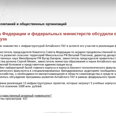
компаний и общественных организаций
а Федерации и федеральных министерств обсудили 
уза
ло знакомство с инфраструктурой Алтайского ГАУ в аспекте его участия в реализации
меститель председателя Комитета Совета Федерации по аграрно-продовольственной п
нта развития сельских территорий Минсельхоза РФ Виталий Платонов, директор депар
твенных наук Минобрнауки РФ Вугар Багиров, заместитель председателя правительст
ства региона Сергей Межин, заместитель министра образования и науки Алтайского кр
иколай Колпаков и представители администрации вуза.
бно-лабораторной базой главного корпуса и корпуса Биолого-технологического факуль
омического факультета в специализированных брендированных аудиториях пообщалис
 хозяйства, о необходимости импортозамещения в области семеноводства и средств 
оялось обсуждение программы развития Алтайского ГАУ в рамках федерального проек
вана реализация 13 инфраструктурных проектов, которые затронут 5 учебных корпусо
ся освоение 1088 млн. рублей.
сударственный аграрный университет"
ство просмотров: 437