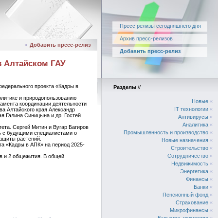
Пресс релизы сегодняшнего дня
Архив пресс-релизов
»
Добавить пресс-релиз
Добавить пресс-релиз
в Алтайском ГАУ
 федерального проекта «Кадры в
Разделы
//
олитике и природопользованию
Новые
«
тамента координации деятельности
IT технологии
«
ва Алтайского края Александр
ая Галина Синицына и др. Гостей
Антивирусы
«
Аналитика
«
тета. Сергей Митин и Вугар Багиров
Промышленность и производство
«
ь с будущими специалистами о
защиты растений.
Новые назначения
«
та «Кадры в АПК» на период 2025-
Строительство
«
Сотрудничество
«
в и 2 общежития. В общей
Недвижимость
«
Энергетика
«
Финансы
«
Банки
«
Пенсионный фонд
«
Страхование
«
Микрофинансы
«