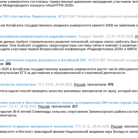
рном университете состоялась торжественная церемония награждения участников лет
па Международного конкурса «АгроНТРИ-2026» .
о ГАУ стал житель Змеиногорска
, ФГБОУ ВО "Алтайский государственный аграрный у
сии Алтайского государственного аграрного университета принято 5000-ое заявление о
ероссийская конференция по радиофотонике
, Холдинг "Швабе", 21:37, 04.07.2026,
Р
 данных требует стремительного развития технологий, которые смогут работать быст
ника. Она позволит создавать сверхскоростные системы связи и поможет в развитии 
судили участники первой Всероссийской конференции «Радиофотоника-2026» в МФТИ.
ным» дипломом подали документы в Алтайский ГАУ
, ФГБОУ ВО "Алтайский государ
385
2026 в Алтайском государственном аграрном университете растет число абитуриент
езультатам ЕГЭ за достижения в образовательной и спортивной деятельности.
контроль имплантата
, ТГУ, 23:01, 30.06.2026,
Россия
470
тета нашли способ проверять качество магниевых имплантатов по звуку, который мет
яли участие в Фестивале гиревого спорта, посвященному 290-летию города Зм
ет", 22:47, 30.06.2026,
Россия
217
ткрытия 36-й летней Олимпиады сельских спортсменов Змеиногорского района состоя
иногорска.
 вместе создавать материалы и технологии
, ТГУ, 07:11, 29.06.2026,
Россия
иверситет и Институт прикладной физики Национальной академии наук Беларуси закл