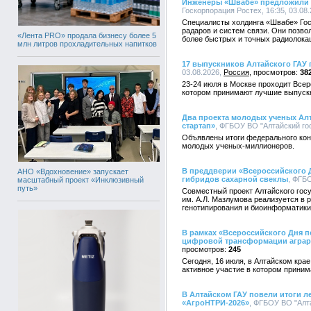
Инженеры «Швабе» предложили н
Госкорпорация Ростех, 16:35, 03.08
Специалисты холдинга «Швабе» Гос
радаров и систем связи. Они позв
«Лента PRO» продала бизнесу более 5
более быстрых и точных радиолокац
млн литров прохладительных напитков
17 выпускников Алтайского ГАУ
03.08.2026,
Россия
38
23-24 июля в Москве проходит Все
котором принимают лучшие выпускни
Два проекта молодых ученых Алт
стартап»
, ФГБОУ ВО "Алтайский гос
Объявлены итоги федерального кон
молодых ученых-миллионеров.
В преддверии «Всероссийского 
АНО «Вдохновение» запускает
гибридов сахарной свеклы
, ФГБ
масштабный проект «Инклюзивный
путь»
Совместный проект Алтайского госу
им. А.Л. Мазлумова реализуется в
генотипирования и биоинформатики
В рамках «Всероссийского Дня п
цифровой трансформации аграр
245
Сегодня, 16 июля, в Алтайском кра
активное участие в котором приним
В Алтайском ГАУ повели итоги л
«АгроНТРИ-2026»
, ФГБОУ ВО "Алта