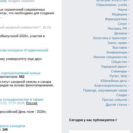
Культура, искусство
«
ения
, Холдинг «Швабе»
Образование, учеба
«
вых ограничений современных
Наука
«
отах, что необходимо для создания
Медицина
«
.
Фармацевтика
«
Спорт
«
ый аграрный университет", 16:19,
Реклама, PR
«
Деловое
«
оВыпускной-2026», участие в
Логистика и транспорт
«
Закон, право
«
Выставки
«
огам конкурса «Студенческий
Конференции
«
Мнения специалистов
«
ому университету еще двух
Общество
«
Народный фронт
«
Семинары
«
ы сортоиспытаний новых
РуНет, Web
«
562
Юбилейные даты
«
ститут сахарной свеклы и сахара
ридов на основе фенотипирования,
Благотворительность
«
Природа, окружающая среда
«
Скидки
«
о сотрудничестве в сфере
Прочие события
«
:20, 17.07.2026,
Россия
Другие статьи
«
оссийский День поля - 2026»,
Сегодня у нас публикуются
//
дного конкурса
166