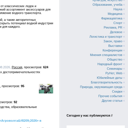
Культура, искусство
«
Образование, учеба
«
от классических лодок и
Наука
«
окий ассортимент аксессуаров для
ряжение водного транспорта.
Медицина
«
Фармацевтика
«
й, а также авторитетных
Спорт
«
скрыть потенциал водной индустрии
 для каждого.
Реклама, PR
«
Деловое
«
Логистика и транспорт
«
Закон, право
«
Выставки
«
Конференции
«
Мнения специалистов
«
Общество
«
Народный фронт
«
08.2026,
Россия
624
Семинары
«
ых достопримечательностях
РуНет, Web
«
Юбилейные даты
«
Благотворительность
«
95
Природа, окружающая среда
«
Скидки
«
Прочие события
«
Другие статьи
«
92
одства, образовательные
Сегодня у нас публикуются
//
Агроволга&#8209;2026» в