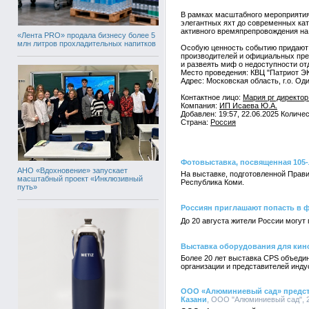
В рамках масштабного мероприятия 
элегантных яхт до современных кат
активного времяпрепровождения на 
«Лента PRO» продала бизнесу более 5
млн литров прохладительных напитков
Особую ценность событию придают 
производителей и официальных пре
и развеять миф о недоступности от
Место проведения: КВЦ "Патриот 
Адрес: Московская область, г.о. Од
Контактное лицо:
Мария pr директо
Компания:
ИП Исаева Ю.А.
Добавлен: 19:57, 22.06.2025 Количе
Страна:
Россия
Фотовыставка, посвященная 105-
АНО «Вдохновение» запускает
На выставке, подготовленной Прав
масштабный проект «Инклюзивный
Республика Коми.
путь»
Россиян приглашают попасть в
До 20 августа жители России могут
Выставка оборудования для кин
Более 20 лет выставка CPS объедин
организации и представителей инду
ООО «Алюминиевый сад» предст
Казани
, ООО "Алюминиевый сад", 2