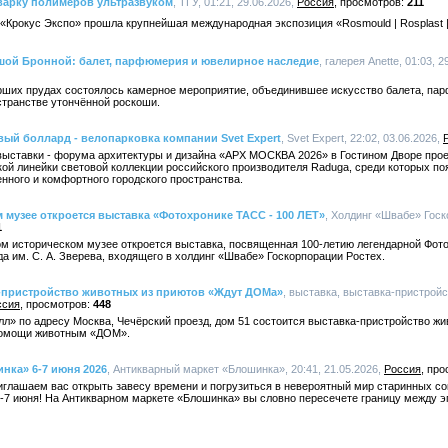
варку полимеров ультразвуком
, ТГУ, 01:21, 29.06.2026,
Россия
211
«Крокус Экспо» прошла крупнейшая международная экспозиция «Rosmould | Rosplast 
ьшой Бронной: балет, парфюмерия и ювелирное наследие
, галерея Anette, 01:03, 
иарших прудах состоялось камерное мероприятие, объединившее искусство балета, п
остранстве утончённой роскоши.
ый боллард - велопарковка компании Svet Expert
, Svet Expert, 22:02, 03.06.2026,
ыставки - форума архитектуры и дизайна «АРХ МОСКВА 2026» в Гостином Дворе проек
ой линейки световой коллекции российского производителя Raduga, среди которых по
нного и комфортного городского пространства.
 музее откроется выставка «Фотохронике ТАСС - 100 ЛЕТ»
, Холдинг «Швабе» Госк
1
ном историческом музее откроется выставка, посвященная 100-летию легендарной Фо
да им. С. А. Зверева, входящего в холдинг «Швабе» Госкорпорации Ростех.
-пристройство животных из приютов «Ждут ДОМа»
, выставка, выставка-пристройс
ссия
448
лл» по адресу Москва, Чечёрский проезд, дом 51 состоится выставка-пристройство 
помощи животным «ДОМ».
нка» 6-7 июня 2026
, Антикварный маркет «Блошинка», 20:41, 21.05.2026,
Россия
иглашаем вас открыть завесу времени и погрузиться в невероятный мир старинных с
-7 июня! На Антикварном маркете «Блошинка» вы словно пересечете границу между э