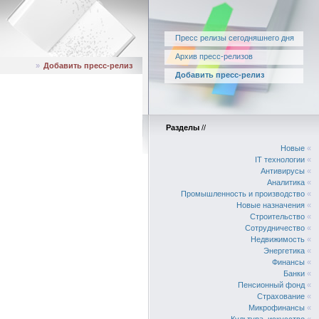
Пресс релизы сегодняшнего дня
Архив пресс-релизов
»
Добавить пресс-релиз
Добавить пресс-релиз
Разделы
//
Новые
«
IT технологии
«
Антивирусы
«
Аналитика
«
Промышленность и производство
«
Новые назначения
«
Строительство
«
Сотрудничество
«
Недвижимость
«
Энергетика
«
Финансы
«
Банки
«
Пенсионный фонд
«
Страхование
«
Микрофинансы
«