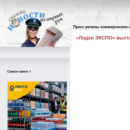
Пресс релизы коммерческих 
Пресс-релизы
//
«Лодки ЭКСПО» выста
Самое-самое
//