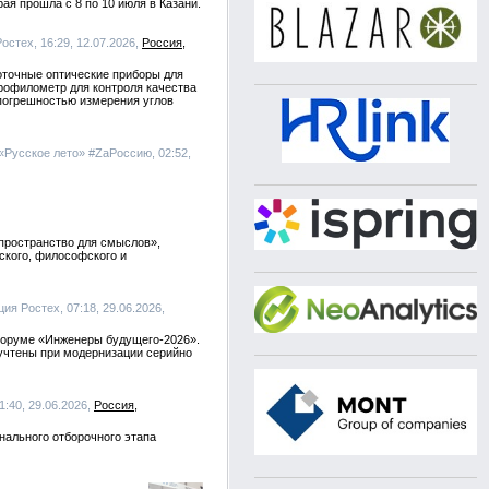
я прошла с 8 по 10 июля в Казани.
остех, 16:29, 12.07.2026,
Россия
оточные оптические приборы для
рофилометр для контроля качества
 погрешностью измерения углов
«Русское лето» #ZaРоссию, 02:52,
 пространство для смыслов»,
ского, философского и
ия Ростех, 07:18, 29.06.2026,
форуме «Инженеры будущего-2026».
 учтены при модернизации серийно
01:40, 29.06.2026,
Россия
нального отборочного этапа