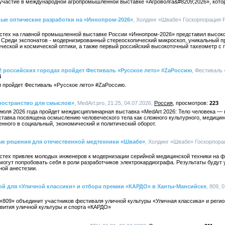
астие в международной агропромышленной выставке «Агроволга&#8209;2026», котора
ые оптические разработки на «Иннопром-2026»
, Холдинг «Швабе» Госкорпорация Р
стех на главной промышленной выставке России «Иннопром-2026» представил высок
. Среди экспонатов - модернизированный стереоскопический микроскоп, уникальный п
ческой и космической оптики, а также первый российский высокоточный тахеометр с
12 российских городах пройдет Фестиваль «Русское лето» #ZaРоссию
, Фестиваль 
4
ии пройдет Фестиваль «Русское лето» #ZaРоссию.
пространство для смыслов»
, MedArt.pro, 21:25, 04.07.2026,
Россия
223
 июля 2026 года пройдет междисциплинарная выставка «MedArt 2026: Тело человека —
ставка посвящена осмыслению человеческого тела как сложного культурного, медицин
нного в социальный, экономический и политический оборот.
е решения для отечественной медтехники «Швабе»
, Холдинг «Швабе» Госкорпорац
стех привлек молодых инженеров к модернизации серийной медицинской техники на 
огут попробовать себя в роли разработчиков электрокардиографа. Результаты будут
ной анестезии.
ой для «Уличной классики» и отбора премии «КАРДО» в Ханты-Мансийске
, 809, 
«809» объединит участников фестиваля уличной культуры «Уличная классика» и регио
вития уличной культуры и спорта «КАРДО»