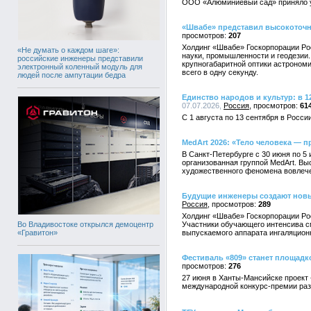
ООО «Алюминиевый сад» приняло уч
«Швабе» представил высокоточн
207
Холдинг «Швабе» Госкорпорации Ро
«Не думать о каждом шаге»:
науки, промышленности и геодезии
российские инженеры представили
крупногабаритной оптики астрономи
электронный коленный модуль для
всего в одну секунду.
людей после ампутации бедра
Единство народов и культур: в 
07.07.2026,
Россия
61
С 1 августа по 13 сентября в Росс
MedArt 2026: «Тело человека — 
В Санкт-Петербурге с 30 июня по 5
организованная группой MedArt. Вы
художественного феномена вовлече
Будущие инженеры создают новы
Россия
289
Холдинг «Швабе» Госкорпорации Ро
Во Владивостоке открылся демоцентр
Участники обучающего интенсива см
«Гравитон»
выпускаемого аппарата ингаляцион
Фестиваль «809» станет площадк
276
27 июня в Ханты-Мансийске проект 
международной конкурс-премии раз