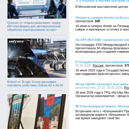
ТГУ показал в Москве быструю с
В Московском выставочном центре 
Лекция в галерее Anette на Бол
168
Quorum от «Наносемантики»: новая
16 июня в галерее Anette на Патр
ИИ-платформа для автоматической
Lalique и ювелирную эстетику в пр
обработки корпоративных встреч
На АРХ МОСКВЕ «засветился» нов
На площадке XXXI Международной в
презентовала 34 образца флагманск
велопарковка для создания совреме
В Государственном историческом
02.06.2026,
Россия
37
16 июня 2026 года в Государствен
при поддержке Красногорского заво
Robort от 3Logic Group расширил
Фонд «ДОМ» проводит выставку
портфель роботами Unitree A2 и A2-W
волонтерство, 23:22, 30.05.2026,
Ро
30 мая 2026 года в ТРЦ «Бутово Мо
Организатор мероприятия – фонд 
86-й Антикварный маркет «Блоши
Встречаем лето с «Блошинкой»! Пр
антикварном маркете «Блошинка» 6
как время замедляет свой бег.