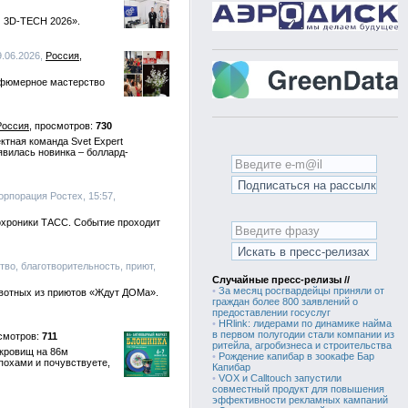
| 3D-TECH 2026».
29.06.2026,
Россия
арфюмерное мастерство
Россия
730
тная команда Svet Expert
явилась новинка – боллард-
орпорация Ростех, 15:57,
тохроники ТАСС. Событие проходит
тво, благотворительность, приют,
Случайные пресс-релизы //
•
За месяц росгвардейцы приняли от
животных из приютов «Ждут ДОМа».
граждан более 800 заявлений о
предоставлении госуслуг
•
HRlink: лидерами по динамике найма
в первом полугодии стали компании из
711
ритейла, агробизнеса и строительства
окровищ на 86м
•
Рождение капибар в зоокафе Бар
похами и почувствуете,
Капибар
•
VOX и Calltouch запустили
совместный продукт для повышения
эффективности рекламных кампаний