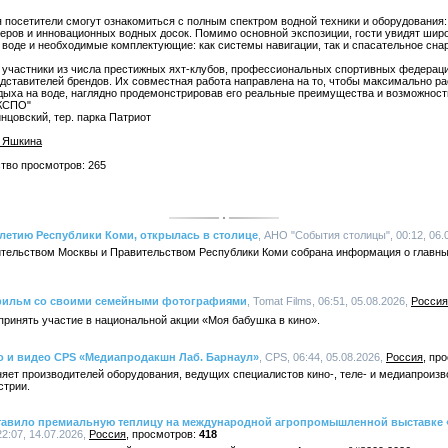
посетители смогут ознакомиться с полным спектром водной техники и оборудования: 
еров и инновационных водных досок. Помимо основной экспозиции, гости увидят шир
воде и необходимые комплектующие: как системы навигации, так и спасательное сна
участники из числа престижных яхт-клубов, профессиональных спортивных федераци
дставителей брендов. Их совместная работа направлена на то, чтобы максимально ра
дыха на воде, наглядно продемонстрировав его реальные преимущества и возможности
ЭКСПО"
инцовский, тер. парка Патриот
р Яшкина
ство просмотров: 265
летию Республики Коми, открылась в столице
, АНО "События столицы", 00:12, 06.
ительством Москвы и Правительством Республики Коми собрана информация о главн
 фильм со своими семейными фотографиями
, Tomat Films, 06:51, 05.08.2026,
Россия
 принять участие в национальной акции «Моя бабушка в кино».
о и видео CPS «Медиапродакшн Лаб. Барнаул»
, CPS, 06:44, 05.08.2026,
Россия
яет производителей оборудования, ведущих специалистов кино-, теле- и медиапроизв
стрии.
авило премиальную теплицу на международной агропромышленной выставке «
2:07, 14.07.2026,
Россия
418