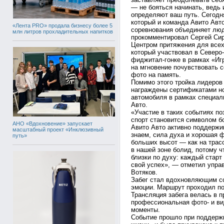
— не бояться начинать, ведь
определяют ваш путь. Сегодня
который и команда Авито Авто
«Лента PRO» продала бизнесу более 5
соревнования объединяет люд
млн литров прохладительных напитков
прокомментировал Сергей Сир
Центром притяжения для всех
который участвовал в Северо
фиджитал-гонке в рамках «Иг
на мгновение почувствовать 
фото на память.
Помимо этого тройка лидеров
награждены сертификатами но
автомобиля в рамках специал
Авто.
«Участие в таких событиях по
спорт становится символом б
АНО «Вдохновение» запускает
Авито Авто активно поддержи
масштабный проект «Инклюзивный
знаем, сила духа и хорошая 
путь»
больших высот — как на трасс
в нашей зоне болид, потому ч
близки по духу: каждый старт
свой успех», — отметил упра
Вотяков.
Забег стал вдохновляющим с
эмоции. Маршрут проходил по
Трансляция забега велась в 
профессиональная фото- и в
моменты.
Событие прошло при поддерж