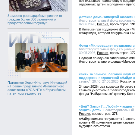
лет оказывают финансовую поддерж
одаренных детей, молодежи и преп
За месяц росгвардейцы приняли от
Детские дома Липецкой области
граждан более 800 заявлений о
благотворительный фонд социально
предоставлении госуслуг
02.06.2026,
Россия
19
В Липецке при поддержке фонда «М
«Надежда», которая приурочена к 
Фонд «Милосердие» поздравил л
благотворительный фонд социально
30.05.2026,
Россия
17
Подарки по случаю завершения оче
благотворительного фонда «Милосе
«Беги за семью»: беговой клуб
поддержки подопечной «Найди 
семью", 20:40, 27.05.2026,
Россия
Патентное бюро «Институт Инноваций
и Права» представило AI-патентного
24 мая 2026 года команда бегового
ассистента «POSINT» в Евразийском
семью» участием в Зеленоградско
патентном ведомстве
фонда "Найди семью" девочку Ксен
«Бей? Замри?... Люби!» – акция
защиты детей
, Благотворительный 
Россия
373
«Найди семью» запускает к 1 июня 
помочь 40 приемным детям справит
будущее без страха