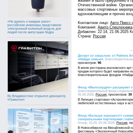
жизни» и было приурочено к 
Отечественной войне. Органи
массовых спортивных меропри
вдохновляющим и прочно вхо
«Не думать о каждом шаге»:
Контактное лицо:
Авто Пресс-
российские инженеры представили
Компания:
Авито Спецтехника
электронный коленный модуль для
Добавлен: 22:14, 21.06.2025 
людей после ампутации бедра
Страна:
Россия
Десерт со смыслом: от Palmira 
«Найди семью»
, Благотворительны
96
В меню ресторана московского арт-от
продаж которого будет направлен 
благотворительным фондом «Найд
Фонд «Милосердие» расширяет г
благотворительный фонд социально
05.08.2026,
Россия
39
Во Владивостоке открылся демоцентр
«Гравитон»
В Липецке стартовал «Астролектори
любителей естественных наук и ас
Фонд «Больше хорошего!» совмест
генеральными партнерами главн
Group, 15:20, 03.08.2026,
Россия
В Новосибирске на Михайловской н
фестиваль «Экологичный Новосиби