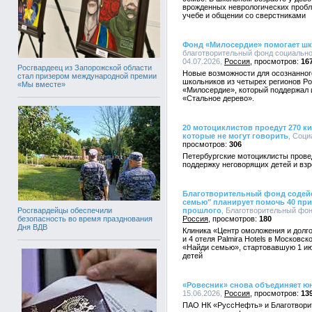
врожденных неврологических пробл
учебе и общении со сверстниками
Фонд «Милосердие» помогает ш
благотворительный фонд социально
04.07.2026,
Россия
16
Росгвардеец из Запорожской области
Новые возможности для осознанног
стал призером международной премии
школьников из четырех регионов Р
«Мы вместе»
«Милосердие», который поддержал 
«Стальное дерево».
20 мотоциклистов проедут 270 к
которые не могут говорить
, Соци
306
Петербургские мотоциклисты прове
поддержку неговорящих детей и вз
Благотворительный фонд содейс
семью" планирует помочь 40 пр
прошлого
, Благотворительный фонд
Росгвардейцы обеспечили
Россия
180
безопасность во время празднования
Дня ВДВ
Клиника «Центр омоложения и долго
и 4 отеля Palmira Hotels в Московс
«Найди семью», стартовавшую 1 ию
детей
«Ровесник» снова объединяет ю
15.06.2026,
Россия
13
ПАО НК «РуссНефть» и Благотвори