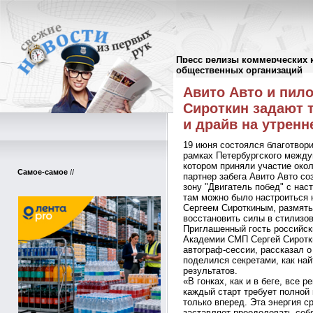
Пресс релизы коммерческих 
Пресс-релизы
//
общественных организаций
Авито Авто и пил
Сироткин задают т
и драйв на утрен
19 июня состоялся благотвор
рамках Петербургского между
котором приняли участие око
Самое-самое
//
партнер забега Авито Авто со
зону "Двигатель побед" с на
там можно было настроиться 
Сергеем Сироткиным, размят
восстановить силы в стилизо
Приглашенный гость российск
Академии СМП Сергей Сиротки
автограф-сессии, рассказал о 
поделился секретами, как на
результатов.
«В гонках, как и в беге, все
каждый старт требует полной 
только вперед. Эта энергия с
заставляет преодолевать себ