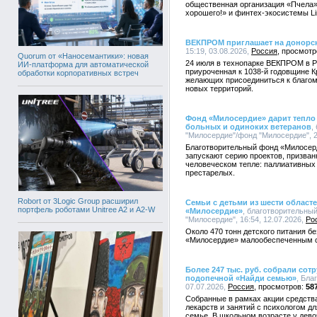
общественная организация «Пчела»
хорошего!» и финтех-экосистемы Li
ВЕКПРОМ приглашает на донорск
15:19, 03.08.2026,
Россия
Quorum от «Наносемантики»: новая
24 июля в технопарке ВЕКПРОМ в Р
ИИ-платформа для автоматической
приуроченная к 1038-й годовщине 
обработки корпоративных встреч
желающих присоединиться к благому
новых территорий.
Фонд «Милосердие» дарит тепло 
больных и одиноких ветеранов
,
"Милосердие"/фонд "Милосердие", 2
Благотворительный фонд «Милосер
запускают серию проектов, призван
человеческом тепле: паллиативных
престарелых.
Robort от 3Logic Group расширил
Семьи с детьми из шести област
портфель роботами Unitree A2 и A2-W
«Милосердие»
, благотворительны
"Милосердие", 16:54, 12.07.2026,
Ро
Около 470 тонн детского питания б
«Милосердие» малообеспеченным с
Более 247 тыс. руб. собрали сот
подопечной «Найди семью»
, Бла
07.07.2026,
Россия
58
Собранные в рамках акции средства
лекарств и занятий с психологом д
семье. В школьном возрасте у дево