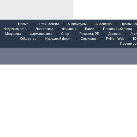
Новые
«
IT технологии
«
Антивирусы
«
Аналитика
«
Промышлен
Недвижимость
«
Энергетика
«
Финансы
«
Банки
«
Пенсионный фонд
Медицина
«
Фармацевтика
«
Спорт
«
Реклама, PR
«
Деловое
«
Логи
Общество
«
Народный фронт
«
Семинары
«
РуНет, Web
«
Юб
Прочие со