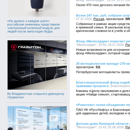
фонд "Милосердие", 16:54, 12.07.20
Около 470 тонн детского питания 
Более 247 тыс. руб. собрали со
07.07.2026,
Россия
58
«Не думать о каждом шаге»:
Собранные в рамках акции средства
российские инженеры представили
в приемной семье. В школьном воз
электронный коленный модуль для
критические сложности в учебе и о
людей после ампутации бедра
Фонд «Милосердие» помогает ш
"Милосердие", 20:59, 04.07.2026,
Ро
Новые возможности для осознанног
фонд «Милосердие», который подде
20 мотоциклистов проедут 270 к
311
Петербургские мотоциклисты прове
Благотворительный фонд содейс
травмами прошлого
, Благотворит
Клиника «Центр омоложения и долго
Во Владивостоке открылся демоцентр
акцию «Найди семью», стартовавшу
«Гравитон»
«Ровесник» снова объединяет ю
ПАО НК «РуссНефть» и Благотвори
для одаренных детей, молодежи и 
Детские дома Липецкой области
"Милосердие", 15:43, 02.06.2026,
Ро