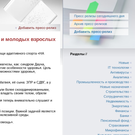
Пресс релизы сегодняшнего дня
Архив пресс-релизов
»
Добавить пресс-релиз
Добавить пресс-релиз
й и молодых взрослых
ощи адаптивного спорта «НА
Разделы
//
Новые
«
агнозы, как: синдром Дауна,
IT технологии
«
угие особенности здоровья. Цель
зможностями здоровья,
Антивирусы
«
Аналитика
«
Промышленность и производство
«
атвея, её сына: ЗПР и СДВГ, а у
Новые назначения
«
тали более скоординированными,
Строительство
«
 владеть своим телом, обрели
Сотрудничество
«
ля теперь внимательно слушают и
Недвижимость
«
Энергетика
«
Финансы
«
й позиции. Важной задачей является
нклюзивной среды.
Банки
«
Пенсионный фонд
«
Помощь».
Страхование
«
Микрофинансы
«