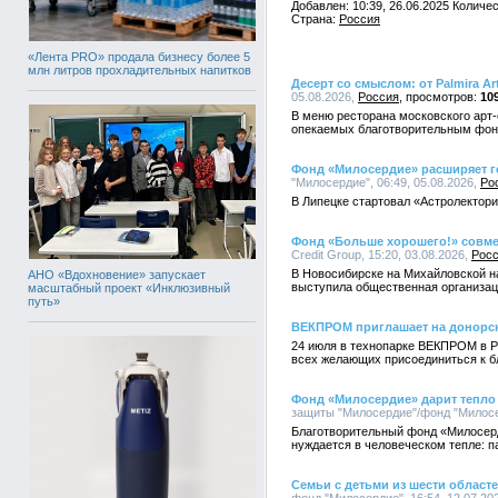
Добавлен: 10:39, 26.06.2025 Количе
Страна:
Россия
«Лента PRO» продала бизнесу более 5
млн литров прохладительных напитков
Десерт со смыслом: от Palmira 
05.08.2026,
Россия
10
В меню ресторана московского арт-о
опекаемых благотворительным фо
Фонд «Милосердие» расширяет г
"Милосердие", 06:49, 05.08.2026,
Ро
В Липецке стартовал «Астролектори
Фонд «Больше хорошего!» совмес
Credit Group, 15:20, 03.08.2026,
Рос
В Новосибирске на Михайловской н
АНО «Вдохновение» запускает
выступила общественная организац
масштабный проект «Инклюзивный
путь»
ВЕКПРОМ приглашает на донорск
24 июля в технопарке ВЕКПРОМ в Р
всех желающих присоединиться к бл
Фонд «Милосердие» дарит тепло
защиты "Милосердие"/фонд "Милосер
Благотворительный фонд «Милосерд
нуждается в человеческом тепле: 
Семьи с детьми из шести облас