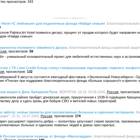
ство просмотров: 343
Art Hotel «С любовью» для подопечных фонда «Найди семью»
, Благотворительный 
9
теля Palmira Art Hotel появился десерт, процент от продаж которого будет направлен
ндом «Найди семью»
оризонты полезного семейного досуга
, благотворительный фонд социальной защи
ссия
59
й» - уникальный познавательный проект для любителей естественных наук и астроном
тно с ГК Lime Credit Group станут генеральными партнерами главного экофес
сия
132
абережной 9 августа состоится ежегодный фестиваль «Экологичный Новосибирск». О
ия «Пчела» при поддержке благотворительного фонда «Больше хорошего!» и финтех-эк
ую акцию в День Крещения Руси
, ВЕКПРОМ, 15:19, 03.08.2026,
Россия
аменском районе пройдет донорская акция, приуроченная к 1038-й годовщине Крещен
агому делу и сдать кровь для бойцов СВО и жителей новых территорий.
 и заботу: новые проекты для паллиативных больных и одиноких ветеранов
, б
дие", 21:31, 14.07.2026,
Россия
174
ие» расширяет горизонты добра — волонтёры запускают серию проектов, призванных 
паллиативных больных и одиноких пожилых людей в домах престарелых.
тей России получили помощь от фонда «Милосердие»
, благотворительный фонд со