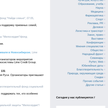
Культура, искусство
«
Образование, учеба
«
Наука
«
Медицина
«
Фармацевтика
«
фонд "Найди семью", 07:05,
Спорт
«
Реклама, PR
«
 на поддержку приемных семей,
Деловое
«
Логистика и транспорт
«
Закон, право
«
ты "Милосердие"/фонд
Выставки
«
Конференции
«
ии.
Мнения специалистов
«
Общество
«
тиваля в Новосибирске
, Lime
Народный фронт
«
Семинары
«
рганизатором мероприятия
РуНет, Web
«
осистемы Lime Credit Group.
Юбилейные даты
«
Благотворительность
«
131
Природа, окружающая среда
«
ия Руси. Организаторы приглашают
Скидки
«
Прочие события
«
Другие статьи
«
лаготворительный фонд социальной
поддержать тех, кто особенно
Сегодня у нас публикуются
//
циальной защиты "Милосердие"/