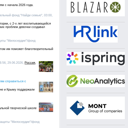
м с начала 2026 года.
тельный фонд "Найди семью", 03:00,
ктории, с 2-х лет воспитывающейся
ких проблем девочки создавал
щиты "Милосердие"/фонд
этом им поможет благотворительный
6:56, 29.06.2026,
Россия
ям справиться с
оне и Крыму поддержали
льной творческой школе
защиты "Милосердие"/фонд