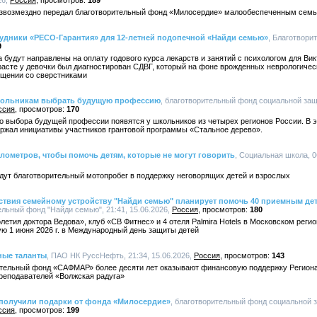
26,
Россия
189
безвозмездно передал благотворительный фонд «Милосердие» малообеспеченным семья
трудники «РЕСО-Гарантия» для 12-летней подопечной «Найди семью»
, Благотвори
9
 будут направлены на оплату годового курса лекарств и занятий с психологом для Ви
расте у девочки был диагностирован СДВГ, который на фоне врожденных неврологичес
бщении со сверстниками
кольникам выбрать будущую профессию
, благотворительный фонд социальной за
ссия
170
о выбора будущей профессии появятся у школьников из четырех регионов России. В 
ржал инициативы участников грантовой программы «Стальное дерево».
илометров, чтобы помочь детям, которые не могут говорить
, Социальная школа, 0
дут благотворительный мотопробег в поддержку неговорящих детей и взрослых
твия семейному устройству "Найди семью" планирует помочь 40 приемным дет
ельный фонд "Найди семью", 21:41, 15.06.2026,
Россия
180
летия доктора Ведова», клуб «СВ Фитнес» и 4 отеля Palmira Hotels в Московском реги
ю 1 июня 2026 г. в Международный день защиты детей
ные таланты
, ПАО НК РуссНефть, 21:34, 15.06.2026,
Россия
143
тельный фонд «САФМАР» более десяти лет оказывают финансовую поддержку Региона
преподавателей «Волжская радуга»
 получили подарки от фонда «Милосердие»
, благотворительный фонд социальной 
ссия
199