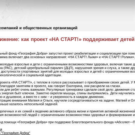
компаний и общественных организаций
ижение: как проект «НА СТАРТ!» поддерживает дете
льный фонд «География Добра» запустил проект реабилитации и социализации при пом
амма включает два основных направления: «НА СТАРТ! Лыжи» и «НА СТАРТ! Ролики».
молодые взрослые и дети с ограниченными возможностями здоровья, включая такие ди
ра (РАС), детский церебральный паралич (ДЦП), нарушения зрения и слуха, а также др
и доступности спортивных занятий для молодых взрослых и детей с ограниченными во
ихологической и социальной адаптации.
роекта «НА СТАРТ!», с теплом в голосе рассказывает о преображении своих детей. У М
благодаря занятиям в проекте, как говорит Екатерина, они расцвели на глазах.
ли для ребят очень важными. Регулярные тренировки сделали своё дело: движения с
 а энергия бьёт ключом. Заметно окрепли мышцы, спины выпрямились. Дети научились
но и душевное, а вместе с ним – и уверенность в каждом движении.
нтрацию внимания Матвея и Ольги, научили сосредотачиваться на задаче. Матвей и О
аньше казалось непосильной задачей.
опечных и их семей к ведению активного образа жизни и принятия активной жизненно
ия возможностей людей с ограниченными возможностями здоровья и формирование и
онд помощи «География Добра» при поддержке Благотворительного фонда «Абсолют—
ая
 "География Добра"