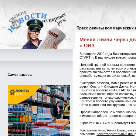
Пресс релизы коммерческих 
Пресс-релизы
//
Меняя жизни через дв
с ОВЗ
В феврале 2022 года Благотворите
СТАРТ!». В настоящее время прогр
Целевой группой проекта являются 
расстройства аутистического спект
проекта заключается в обеспечени
Самое-самое
//
способствующих их физической, пс
Екатерина Козлова, мама ребят из п
дочки, Ольги, – Синдром Дауна. Но 
Занятия в проекте «НА СТАРТ!» ста
пальчики и ножки обрели ловкость,
равновесие не только физическое, 
Занятия в проекте улучшили конце
чётко выполняют инструкции, что р
Проект направлен на мотивацию под
изменение общественного восприят
*Проект «НА СТАРТ!» реализует Ф
Контактное лицо:
Алина Вильшанск
Компания:
Благотворительный фонд