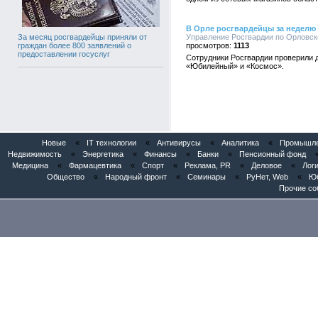
В Орле росгвардейцы за неделю 
Управление Росгвардии по Орловско
За месяц росгвардейцы приняли от
1113
граждан более 800 заявлений о
предоставлении госуслуг
Сотрудники Росгвардии проверили д
«Юбилейный» и «Космос».
Новые
«
IT технологии
«
Антивирусы
«
Аналитика
«
Промышлен
Недвижимость
«
Энергетика
«
Финансы
«
Банки
«
Пенсионный фонд
Медицина
«
Фармацевтика
«
Спорт
«
Реклама, PR
«
Деловое
«
Логи
Общество
«
Народный фронт
«
Семинары
«
РуНет, Web
«
Юб
Прочие со