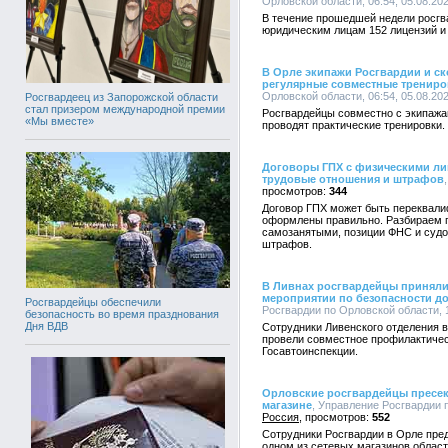
Орловской области, 06:54, 05.08.20
В течение прошедшей недели росг
юридическим лицам 152 лицензий и
В Орле экипажи Росгвардии и с
регулярные совместные трениро
Орловской области, 06:54, 05.08.20
Росгвардеец из Запорожской области
стал призером международной премии
Росгвардейцы совместно с экипаж
«Мы вместе»
проводят практические тренировки.
Договоры ГПХ с физическими ли
трудовые отношения и штрафов
344
Договор ГПХ может быть переквали
оформлены правильно. Разбираем п
самозанятыми, позиции ФНС и судо
штрафов.
В Ливнах росгвардейцы приняли
мероприятии по безопасности д
Росгвардейцы обеспечили
Росгвардии по Орловской области, 1
безопасность во время празднования
Дня ВДВ
Сотрудники Ливенского отделения 
провели совместное профилактичес
Госавтоинспекции.
Орловские росгвардейцы пресек
магазине
, Управление Росгвардии п
Россия
552
Сотрудники Росгвардии в Орле пре
одном из сетевых магазинов област