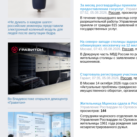
За месяц росгвардейцы приняли 
предоставлении госуслуг
, Управ
07:52, 05.08.2026,
Россия
В течение прошедшего месяца сотр
разрешительной работы Управления
«Не думать о каждом шаге»:
приняли от граждан 815 заявлений 
российские инженеры представили
государственных услуг.
электронный коленный модуль для
людей после ампутации бедра
На северо-западе столицы заде
обманувших москвичку на 12 ми
Москве, 07:43, 05.08.2026,
Россия
В Дежурную часть МВД России по ра
жительница столицы с заявлением о
мошенников.
Стартовала регистрация участн
Гарант, 07:35, 05.08.2026,
Россия
В Москве 14 октября 2026 года со
«Актуальные проблемы гражданско-
имущественного оборота», организа
Во Владивостоке открылся демоцентр
«Гравитон»
Жительница Мценска сдала в Ро
Управление Росгвардии по Орловско
144
Сотрудники мценского отделения л
Управления Росгвардии по Орловск
жительницы 1961 года рождения за
незарегистрированного ружья.