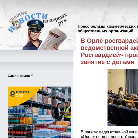
Пресс релизы коммерческих 
Пресс-релизы
//
общественных организаций
В Орле росгварде
ведомственной ак
Росгвардией» про
занятие с детьми
Самое-самое
//
В рамках ведомственной акц
«Орел» регионального Управл