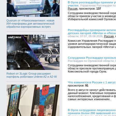
В Орле росгвардейцы приняли уч
участке
, Управление Росгвардии по 
Россия
137
Сотрудники вневедомственной охра
области приняли участие в межвед
Избирательной комиссией Орловско
Quorum от «Наносемантики»: новая
ИИ-платформа для автоматической
обработки корпоративных встреч
Росгвардейцы проверили антит
детских лагерей «Мечта» и «Лесн
области, 07:07, 05.08.2026,
Россия
Комиссия Управления Росгвардии п
уровня антитеррористической защи
оздоровительных лагерей «Мечта» 
Сотрудники Росгвардии пресекл
Росгвардии по Орловской области, 0
Сотрудники вневедомственной охра
области пресекли противоправную д
Комсомольской города Орла.
Robort от 3Logic Group расширил
портфель роботами Unitree A2 и A2-W
Что изменится в России с 1 авгус
91
Всего в августе начнут действоват
данный момент. Ключевые поправки
налогообложения, кредитования и ф
самых интересных изменениях.
В Орле сотрудники лицензионно
приняли более 200 заявлений от