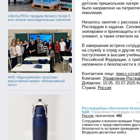
детском пришкольном лагере
было направлено на патриоти
поколения.
«Лента PRO» продала бизнесу более 5
млн литров прохладительных напитков
Началось занятие с рассказа 
Росгвардии и задачах. Силов
экипировки и бронезащиты и 
элемент, а также ответили на
В завершение встречи сотруд
на службу в отряд и другие 
поступления в высшие учебны
Российской Федерации, о треб
напомнили о безопасности в л
Контактное лицо:
пресс-служб
АНО «Вдохновение» запускает
Компания:
Управление Росгва
масштабный проект «Инклюзивный
Добавлен: 15:05, 03.07.2025 
путь»
Страна:
Россия
Росгвардейцы обеспечили безоп
ВДВ
, Управление Росгвардии по Орл
Россия
492
Сотрудники и военнослужащие Упра
совместно с представителями друг
безопасность во время проведения
Воздушно-десантных войск.