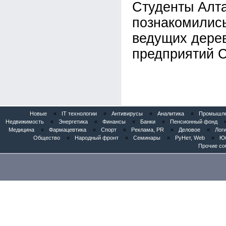
Студенты Алта
познакомились
ведущих дере
предприятий 
Новые
«
IT технологии
«
Антивирусы
«
Аналитика
«
Промышлен
Недвижимость
«
Энергетика
«
Финансы
«
Банки
«
Пенсионный фонд
Медицина
«
Фармацевтика
«
Спорт
«
Реклама, PR
«
Деловое
«
Логи
Общество
«
Народный фронт
«
Семинары
«
РуНет, Web
«
Юб
Прочие со