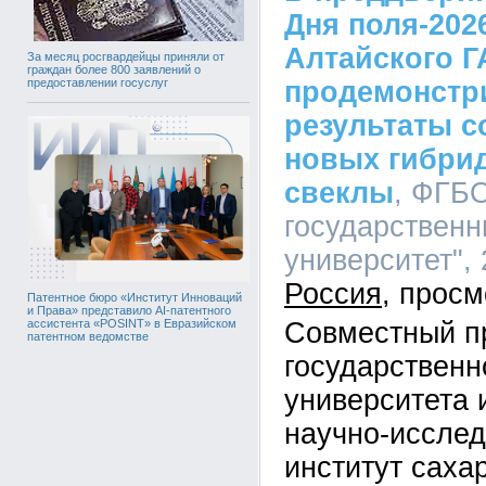
Дня поля-202
Алтайского Г
За месяц росгвардейцы приняли от
граждан более 800 заявлений о
продемонстр
предоставлении госуслуг
результаты 
новых гибри
свеклы
, ФГБ
государственн
университет", 
Россия
Патентное бюро «Институт Инноваций
и Права» представило AI-патентного
Совместный пр
ассистента «POSINT» в Евразийском
патентном ведомстве
государственн
университета 
научно-исслед
институт саха