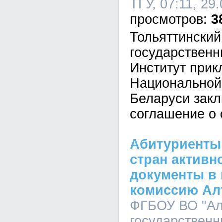
ТГУ, 07:11, 29
3
Тольяттинский
государственн
Институт прик
Национальной
Беларуси зак
соглашение о 
Абитуриенты
стран активн
документы в
комиссию Ал
ФГБОУ ВО "Ал
государственн