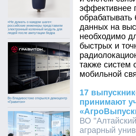
эффективнее 
обрабатывать
«Не думать о каждом шаге»:
данных на выс
российские инженеры представили
электронный коленный модуль для
людей после ампутации бедра
необходимо дл
быстрых и точ
радиолокацион
также систем 
мобильной свя
17 выпускник
Во Владивостоке открылся демоцентр
принимают уч
«Гравитон»
«АгроВыпуск
ВО "Алтайский
аграрный униве