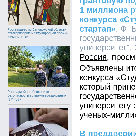
грантовую по
1 миллиона р
конкурса «Ст
стартап»
, ФГ
Росгвардеец из Запорожской области
стал призером международной премии
государственн
«Мы вместе»
университет", 
Россия
Объявлены ит
конкурса «Сту
который прине
Росгвардейцы обеспечили
государственн
безопасность во время празднования
Дня ВДВ
университету 
ученых-милли
В преддвери