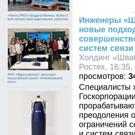
«Лента PRO» продала бизнесу более 5
Инженеры «Ш
млн литров прохладительных напитков
новые подхо
совершенств
систем связи
Холдинг «Шва
Ростех, 16:35,
3
АНО «Вдохновение» запускает
масштабный проект «Инклюзивный
путь»
Специалисты 
Госкорпорации
прорабатываю
преодоления о
ограничений 
и систем связ