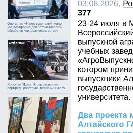
03.08.2026,
Ро
377
23-24 июля в 
Quorum от «Наносемантики»: новая
ИИ-платформа для автоматической
Всероссийский
обработки корпоративных встреч
выпускной аг
учебных завед
«АгроВыпускно
котором прин
выпускники Ал
Robort от 3Logic Group расширил
государственн
портфель роботами Unitree A2 и A2-W
университета.
Два проекта
Алтайского Г