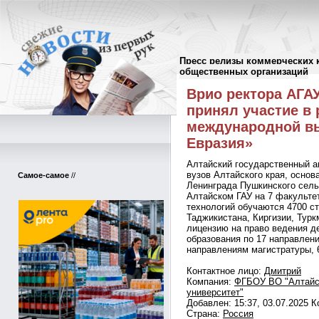
Пресс релизы коммерческих 
Пресс-релизы
//
общественных организаций
Врио ректора АГА
принял участие в 
международной вы
Евразия»
Алтайский государственный а
вузов Алтайского края, основа
Самое-самое
//
Ленинграда Пушкинского сель
Алтайском ГАУ на 7 факульт
технологий обучаются 4700 ст
Таджикистана, Киргизии, Турк
лицензию на право ведения д
образования по 17 направлени
направлениям магистратуры, 
Контактное лицо:
Дмитрий
Компания:
ФГБОУ ВО "Алтайс
университет"
Добавлен: 15:37, 03.07.2025 
Страна:
Россия