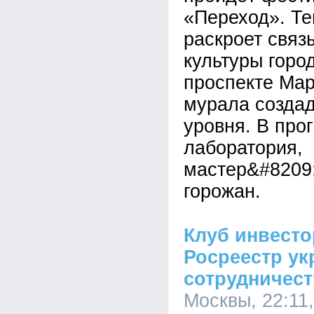
«Переход». Т
раскроет связ
культуры город
проспекте Мар
мурала создад
уровня. В про
лаборатория,
мастер&#8209;
горожан.
Клуб инвест
Росреестр ук
сотрудничес
Москвы, 22:11