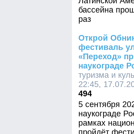
Латинской Аме
бассейна прош
раз
Открой Обнин
фестиваль ул
«Переход» пр
наукограде Р
туризма и кул
22:45, 17.07.2
494
5 сентября 20
наукограде Р
рамках национ
пройдёт фести