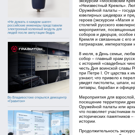
экскурсии «Московский Кре
«Неизвестный Кремль». Люб
Оружейной палаты – госуда
ювелирных шедеврах и пред
героев (экскурсии «Магия и
«Не думать о каждом шаге»:
столетий русского ювелирног
российские инженеры представили
электронный коленный модуль для
мероприятия, посвященные 
людей после ампутации бедра
соборов и дворцов, особое
Кремля и связанным с его 
патриархам, императорам и
8 июля, в День семьи, любв
собор – главный храм русск
с историей «свадебных чино
честь Дня воинской славы Р
при Петре I. От царства к 
узнают, что привело к пере
увидят пистолеты, шпаги, н
литавры, барабан и офицерс
Мероприятия для взрослой,
Во Владивостоке открылся демоцентр
«Гравитон»
посещение территории древ
Оружейной палаты или арх
что позволяет участникам
исторических памятников –
истории.
Продолжительность экскурси