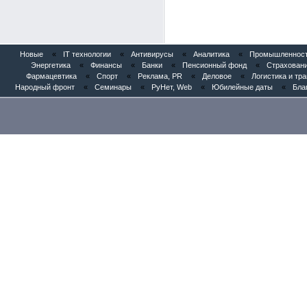
Новые
«
IT технологии
«
Антивирусы
«
Аналитика
«
Промышленность
Энергетика
«
Финансы
«
Банки
«
Пенсионный фонд
«
Страхован
Фармацевтика
«
Спорт
«
Реклама, PR
«
Деловое
«
Логистика и тр
Народный фронт
«
Семинары
«
РуНет, Web
«
Юбилейные даты
«
Бла