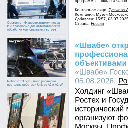
программы – около 3 часов.
Контактное лицо:
Гуськова 
Компания:
Музеи Московск
Добавлен: 15:57, 03.07.202
Quorum от «Наносемантики»: новая
Страна:
Россия
ИИ-платформа для автоматической
обработки корпоративных встреч
«Швабе» отк
профессиона
объективами
«Швабе» Госко
05.08.2026,
Ро
Robort от 3Logic Group расширил
портфель роботами Unitree A2 и A2-W
Холдинг «Шва
Ростех и Госу
исторический 
организуют фо
Москвы. Проф