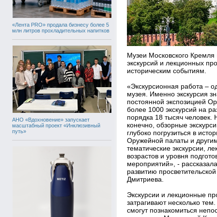
«Лента PRO» продала бизнесу более 5
млн литров прохладительных напитков
Музеи Московского Кремля 
экскурсий и лекционных пр
историческим событиям.
«Экскурсионная работа – о
музея. Именно экскурсия зн
постоянной экспозицией Ор
более 1000 экскурсий на ра
порядка 18 тысяч человек.
АНО «Вдохновение» запускает
конечно, обзорные экскурсии
масштабный проект «Инклюзивный
путь»
глубоко погрузиться в исто
Оружейной палаты и други
тематические экскурсии, л
возрастов и уровня подгото
мероприятий», - рассказал
развитию просветительской
Дмитриева.
Экскурсии и лекционные пр
затрагивают несколько тем.
смогут познакомиться непо