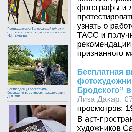
фотографы и 
протестироват
узнать о рабо
Росгвардеец из Запорожской области
стал призером международной премии
ТАСС и получи
«Мы вместе»
рекомендации 
признанного м
Бесплатная в
фотохудожни
Бродского” в
Росгвардейцы обеспечили
безопасность во время празднования
Дня ВДВ
Лиза Дакар, 07
1
В арт-простра
художников Са