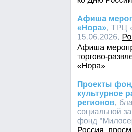
ко Дню России
Афиша мероп
«Нора»
, ТРЦ 
15.06.2026,
Ро
Афиша меропр
торгово-развл
«Нора»
Проекты фон
культурное р
регионов
, бл
социальной з
фонд "Милосер
Россия