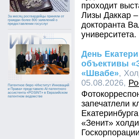
проходит выст
Лизы Даккар –
За месяц росгвардейцы приняли от
граждан более 800 заявлений о
докторанта Ва
предоставлении госуслуг
университета.
День Екатери
объективы «З
«Швабе»
, Хо
05.08.2026,
Ро
Патентное бюро «Институт Инноваций
и Права» представило AI-патентного
Фотокорреспо
ассистента «POSINT» в Евразийском
патентном ведомстве
запечатлели к
Екатеринбурга
«Зенит» холд
Госкорпорации