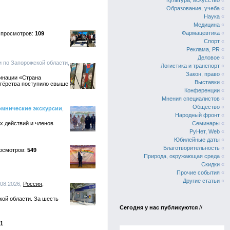
Культура, искусство
«
Образование, учеба
«
Наука
«
Медицина
«
Фармацевтика
«
109
Спорт
«
Реклама, PR
«
Деловое
«
и по Запорожской области,
Логистика и транспорт
«
Закон, право
«
инации «Страна
Выставки
«
нтёрства поступило свыше
Конференции
«
Мнения специалистов
«
Общество
«
омнические экскурсии
,
Народный фронт
«
х действий и членов
Семинары
«
РуНет, Web
«
Юбилейные даты
«
Благотворительность
«
549
Природа, окружающая среда
«
Скидки
«
Прочие события
«
Другие статьи
«
.08.2026,
Россия
кой области. За шесть
Сегодня у нас публикуются
//
1