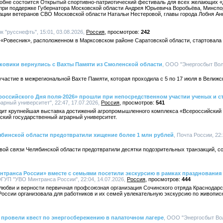
 Лобне состоится Открытый спортивно-патриотический фестиваль для всех желающих 
 при поддержке Губернатора Московской области Андрея Юрьевича Воробьёва, Минспо
ации ветеранов СВО Московской области Натальи Нестеровой, главы города Лобня А
нк "русснефть", 15:01, 03.08.2026,
Россия
242
 «Ровесник», расположенном в Марксовском районе Саратовской области, стартовала
ковики вернулись с Вахты Памяти из Смоленской области
, ООО "Энергосбыт Волг
частие в межрегиональной Вахте Памяти, которая проходила с 5 по 17 июля в Велижс
оссийского Дня поля-2026» прошли при непосредственном участии ученых и ст
арный университет", 22:47, 17.07.2026,
Россия
541
одит крупнейшая выставка достижений агропромышленного комплекса «Всероссийский Д
ский государственный аграрный университет.
ябинской области предотвратили хищение более 1 млн рублей
, Почта России, 22:
ой связи Челябинской области предотвратили десятки подозрительных транзакций, с
транса России» вместе с семьями посетили экскурсию в рамках празднования
ГУП "УВО Минтранса России", 22:04, 14.07.2026,
Россия
444
 любви и верности первичная профсоюзная организация Сочинского отряда Краснодар
оссии организовала для работников и их семей увлекательную экскурсию по живопис
 провели квест по энергосбережению в палаточном лагере
, ООО "Энергосбыт Волг