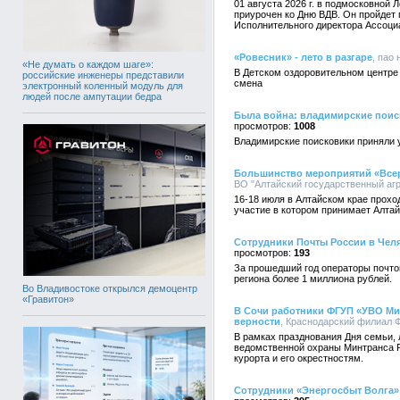
01 августа 2026 г. в подмосковной
приурочен ко Дню ВДВ. Он пройдет
Исполнительного директора Ассоци
«Ровесник» - лето в разгаре
, пао 
«Не думать о каждом шаге»:
В Детском оздоровительном центре
российские инженеры представили
смена
электронный коленный модуль для
людей после ампутации бедра
Была война: владимирские поис
1008
Владимирские поисковики приняли у
Большинство мероприятий «Всер
ВО "Алтайский государственный агр
16-18 июля в Алтайском крае прох
участие в котором принимает Алтай
Сотрудники Почты России в Чел
193
За прошедший год операторы почтов
региона более 1 миллиона рублей.
Во Владивостоке открылся демоцентр
«Гравитон»
В Сочи работники ФГУП «УВО Мин
верности
, Краснодарский филиал Ф
В рамках празднования Дня семьи,
ведомственной охраны Минтранса Р
курорта и его окрестностям.
Сотрудники «Энергосбыт Волга»