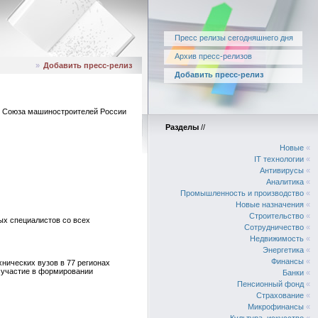
Пресс релизы сегодняшнего дня
Архив пресс-релизов
»
Добавить пресс-релиз
Добавить пресс-релиз
ия Союза машиностроителей России
Разделы
//
Новые
«
IT технологии
«
Антивирусы
«
Аналитика
«
Промышленность и производство
«
Новые назначения
«
Строительство
«
х специалистов со всех
Сотрудничество
«
Недвижимость
«
Энергетика
«
Финансы
«
нических вузов в 77 регионах
, участие в формировании
Банки
«
Пенсионный фонд
«
Страхование
«
Микрофинансы
«