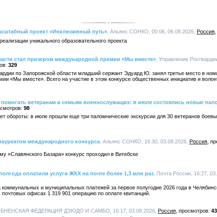
асштабный проект «Инклюзивный путь»
, Альянс СОНКО, 00:06, 06.08.2026,
Россия
реализации уникального образовательного проекта
ласти стал призером международной премии «Мы вместе»
, Управление Росгварди
329
рдии по Запорожской области младший сержант Эдуард Ю. занял третье место в ном
ии «Мы вместе». Всего на участие в этом конкурсе общественных инициатив и воло
 помогать ветеранам и семьям военнослужащих: в июле состоялись новые пал
98
т обороты: в июле прошли еще три паломнические экскурсии для 30 ветеранов боевы
лауреатом международного конкурса
, Альянс СОНКО, 16:30, 03.08.2026,
Россия
у «Славянского Базара» конкурс проходил в Витебске
олгода оплатили услуги ЖКХ на почте более 1,3 млн раз
, Почта России, 16:27, 03
 коммунальных и муниципальных платежей за первое полугодие 2026 года в Челябинс
почтовых офисах 1 319 901 операцию по оплате квитанций.
ОБНЕНСКАЯ ФЕДЕРАЦИЯ ДЗЮДО И САМБО, 16:17, 03.08.2026,
Россия
43