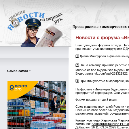
Пресс релизы коммерческих 
Пресс-релизы
//
Новости с форума «И
Еще один день форума позади. Нап
принимают участие сотрудники ОД
1️⃣ Диана Мансурова в финале кон
2️⃣ Наша команда приняла участие 
Многие из вас видели это видео и п
Самое-самое
//
Видео здесь vk.com/wall-231321922
3️⃣ Приняли участие в марафоне, к
На форуме «Инженеры будущего», к
предприятий корпорации. Они участ
Форум продлится до 3 июля.
Союз машиностроителей России - о
России на базе более 560 отделени
механизмов активной государствен
Контактное лицо:
Харинская Марина
Компания:
Башкортостанское РО О
Добавлен: 16:11, 03.07.2025 Количе