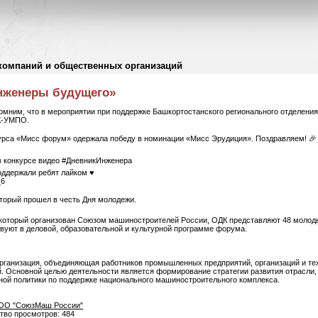
компаний и общественных организаций
нженеры будущего»
омним, что в мероприятии при поддержке Башкортостанского регионального отделен
К-УМПО.
курса «Мисс форум» одержала победу в номинации «Мисс Эрудиция». Поздравляем! 🎉
в конкурсе видео #ДневникИнженера
оддержали ребят лайком ♥️
_6
оторый прошел в честь Дня молодежи.
оторый организован Союзом машиностроителей России, ОДК представляют 48 молоды
вуют в деловой, образовательной и культурной программе форума.
рганизация, объединяющая работников промышленных предприятий, организаций и тех
й. Основной целью деятельности является формирование стратегии развития отрасли
ной политики по поддержке национального машиностроительного комплекса.
ОО "СоюзМаш России"
ство просмотров: 484