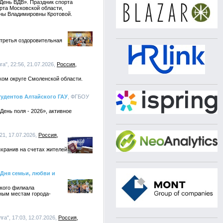
«День ВДВ». Праздник спорта
рта Московской области,
нны Владимировны Кротовой.
 третья оздоровительная
а", 22:56, 21.07.2026,
Россия
ком округе Смоленской области.
удентов Алтайского ГАУ
, ФГБОУ
ень поля - 2026», активное
21, 17.07.2026,
Россия
охранив на счетах жителей
 Дня семьи, любви и
ского филиала
ным местам города-
а", 17:03, 12.07.2026,
Россия