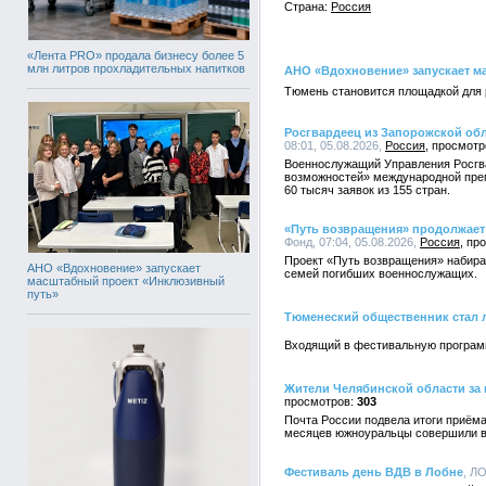
Страна:
Россия
«Лента PRO» продала бизнесу более 5
млн литров прохладительных напитков
АНО «Вдохновение» запускает м
Тюмень становится площадкой для 
Росгвардеец из Запорожской об
08:01, 05.08.2026,
Россия
Военнослужащий Управления Росгва
возможностей» международной прем
60 тысяч заявок из 155 стран.
«Путь возвращения» продолжает
Фонд, 07:04, 05.08.2026,
Россия
Проект «Путь возвращения» набирае
АНО «Вдохновение» запускает
семей погибших военнослужащих.
масштабный проект «Инклюзивный
путь»
Тюменеский общественник стал 
Входящий в фестивальную программ
Жители Челябинской области за п
303
Почта России подвела итоги приёма
месяцев южноуральцы совершили в 
Фестиваль день ВДВ в Лобне
, Л