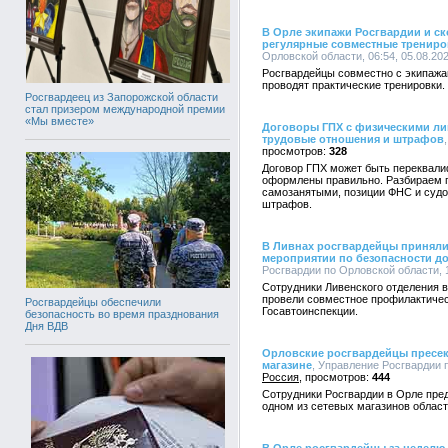
В Орле экипажи Росгвардии и с
регулярные совместные трениро
Орловской области, 06:54, 05.08.20
Росгвардейцы совместно с экипаж
проводят практические тренировки.
Росгвардеец из Запорожской области
стал призером международной премии
«Мы вместе»
Договоры ГПХ с физическими ли
трудовые отношения и штрафов
328
Договор ГПХ может быть переквали
оформлены правильно. Разбираем п
самозанятыми, позиции ФНС и судо
штрафов.
В Ливнах росгвардейцы приняли
мероприятии по безопасности д
Росгвардии по Орловской области, 1
Сотрудники Ливенского отделения 
провели совместное профилактичес
Росгвардейцы обеспечили
Госавтоинспекции.
безопасность во время празднования
Дня ВДВ
Орловские росгвардейцы пресек
магазине
, Управление Росгвардии п
Россия
444
Сотрудники Росгвардии в Орле пре
одном из сетевых магазинов област