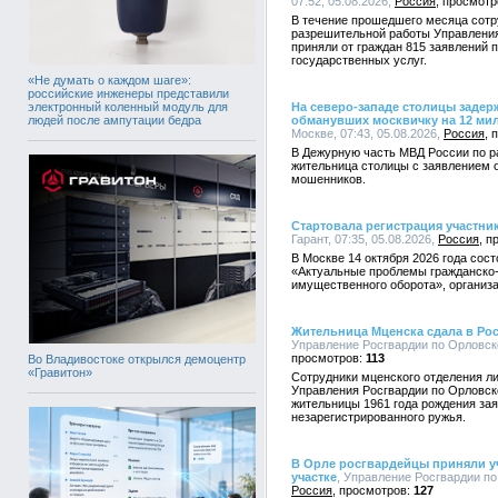
07:52, 05.08.2026,
Россия
В течение прошедшего месяца сотр
разрешительной работы Управления
приняли от граждан 815 заявлений 
государственных услуг.
«Не думать о каждом шаге»:
российские инженеры представили
электронный коленный модуль для
На северо-западе столицы заде
людей после ампутации бедра
обманувших москвичку на 12 ми
Москве, 07:43, 05.08.2026,
Россия
В Дежурную часть МВД России по ра
жительница столицы с заявлением о
мошенников.
Стартовала регистрация участн
Гарант, 07:35, 05.08.2026,
Россия
В Москве 14 октября 2026 года со
«Актуальные проблемы гражданско-
имущественного оборота», организа
Жительница Мценска сдала в Ро
Управление Росгвардии по Орловско
113
Во Владивостоке открылся демоцентр
«Гравитон»
Сотрудники мценского отделения л
Управления Росгвардии по Орловск
жительницы 1961 года рождения за
незарегистрированного ружья.
В Орле росгвардейцы приняли уч
участке
, Управление Росгвардии по 
Россия
127