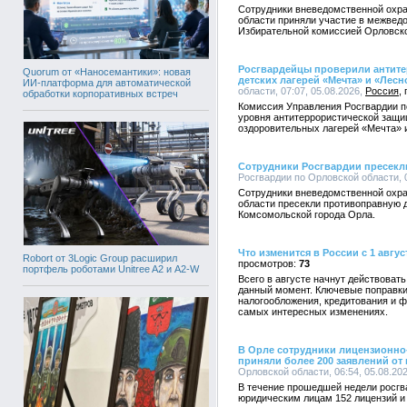
Сотрудники вневедомственной охра
области приняли участие в межвед
Избирательной комиссией Орловско
Росгвардейцы проверили антит
Quorum от «Наносемантики»: новая
детских лагерей «Мечта» и «Лесн
ИИ-платформа для автоматической
области, 07:07, 05.08.2026,
Россия
обработки корпоративных встреч
Комиссия Управления Росгвардии п
уровня антитеррористической защи
оздоровительных лагерей «Мечта» 
Сотрудники Росгвардии пресекл
Росгвардии по Орловской области, 0
Сотрудники вневедомственной охра
области пресекли противоправную д
Комсомольской города Орла.
Что изменится в России с 1 авгус
Robort от 3Logic Group расширил
73
портфель роботами Unitree A2 и A2-W
Всего в августе начнут действоват
данный момент. Ключевые поправки
налогообложения, кредитования и ф
самых интересных изменениях.
В Орле сотрудники лицензионно
приняли более 200 заявлений от
Орловской области, 06:54, 05.08.20
В течение прошедшей недели росг
юридическим лицам 152 лицензий и