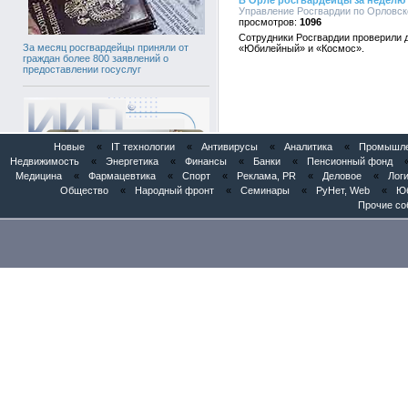
В Орле росгвардейцы за неделю 
Управление Росгвардии по Орловско
1096
Сотрудники Росгвардии проверили д
За месяц росгвардейцы приняли от
«Юбилейный» и «Космос».
граждан более 800 заявлений о
предоставлении госуслуг
Новые
«
IT технологии
«
Антивирусы
«
Аналитика
«
Промышлен
Недвижимость
«
Энергетика
«
Финансы
«
Банки
«
Пенсионный фонд
Медицина
«
Фармацевтика
«
Спорт
«
Реклама, PR
«
Деловое
«
Логи
Общество
«
Народный фронт
«
Семинары
«
РуНет, Web
«
Юб
Прочие со
Патентное бюро «Институт Инноваций
и Права» представило AI-патентного
ассистента «POSINT» в Евразийском
патентном ведомстве