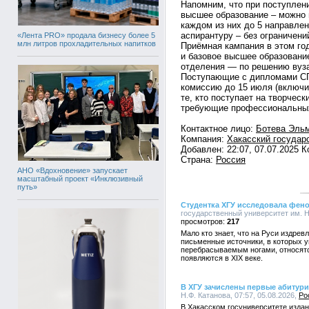
Напомним, что при поступлени
высшее образование – можно п
каждом из них до 5 направлен
аспирантуру – без ограничени
«Лента PRO» продала бизнесу более 5
млн литров прохладительных напитков
Приёмная кампания в этом го
и базовое высшее образовани
отделения — по решению вуз
Поступающие с дипломами СП
комиссию до 15 июля (включи
те, кто поступает на творческ
требующие профессиональных
Контактное лицо:
Ботева Эль
Компания:
Хакасский государ
Добавлен: 22:07, 07.07.2025 
Страна:
Россия
АНО «Вдохновение» запускает
масштабный проект «Инклюзивный
путь»
Студентка ХГУ исследовала фено
государственный университет им. Н.
217
Мало кто знает, что на Руси издре
письменные источники, в которых 
перебрасываемым ногами, относятс
появляются в XIX веке.
В ХГУ зачислены первые абитур
Н.Ф. Катанова, 07:57, 05.08.2026,
Ро
В Хакасском госуниверситете издан 