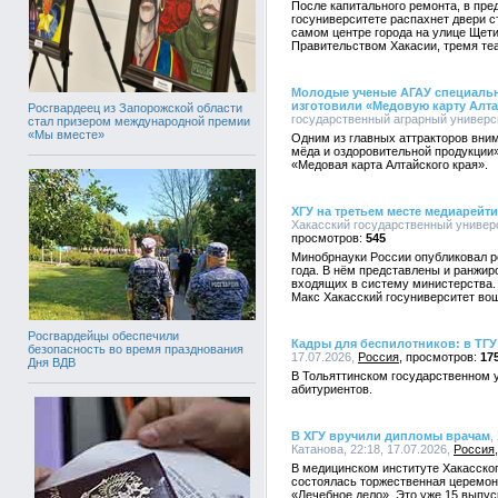
После капитального ремонта, в пре
госуниверситете распахнет двери 
самом центре города на улице Щети
Правительством Хакасии, тремя те
Молодые ученые АГАУ специальн
изготовили «Медовую карту Алта
Росгвардеец из Запорожской области
государственный аграрный университ
стал призером международной премии
«Мы вместе»
Одним из главных аттракторов вни
мёда и оздоровительной продукции
«Медовая карта Алтайского края».
ХГУ на третьем месте медиарейт
Хакасский государственный универси
545
Минобрнауки России опубликовал р
года. В нём представлены и ранжи
входящих в систему министерства.
Макс Хакасский госуниверситет во
Росгвардейцы обеспечили
Кадры для беспилотников: в ТГУ
безопасность во время празднования
17.07.2026,
Россия
17
Дня ВДВ
В Тольяттинском государственном 
абитуриентов.
В ХГУ вручили дипломы врачам
,
Катанова, 22:18, 17.07.2026,
Россия
В медицинском институте Хакасског
состоялась торжественная церемон
«Лечебное дело». Это уже 15 выпус