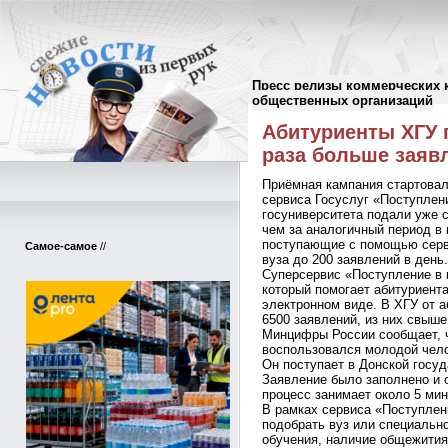
Пресс релизы коммерческих 
Пресс-релизы
//
общественных организаций
Абитуриенты ХГУ п
раза больше заяв
Приёмная кампания стартовал
сервиса Госуслуг «Поступлен
госуниверситета подали уже с
чем за аналогичный период в
поступающие с помощью серв
Самое-самое
//
вуза до 200 заявлений в день.
Суперсервис «Поступление в 
который помогает абитуриента
электронном виде. В ХГУ от 
6500 заявлений, из них свыше
Минцифры России сообщает, ч
воспользовался молодой чело
Он поступает в Донской госуд
Заявление было заполнено и о
процесс занимает около 5 мин
В рамках сервиса «Поступлени
подобрать вуз или специальн
обучения, наличие общежития