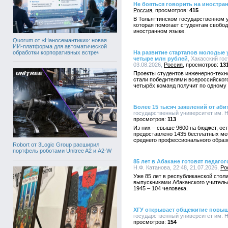
Не бояться говорить на иностра
Россия
415
В Тольяттинском государственном у
которая помогает студентам свобод
иностранном языке.
Quorum от «Наносемантики»: новая
ИИ-платформа для автоматической
обработки корпоративных встреч
На развитие стартапов молодые 
четыре млн рублей
, Хакасский го
03.08.2026,
Россия
13
Проекты студентов инженерно-техно
стали победителями всероссийского
четырёх команд получит по одному 
Более 15 тысяч заявлений от аби
государственный университет им. Н.
113
Из них – свыше 9600 на бюджет, ост
предоставлено 1435 бесплатных ме
среднего профессионального образ
Robort от 3Logic Group расширил
портфель роботами Unitree A2 и A2-W
85 лет в Абакане готовят педагог
Н.Ф. Катанова, 22:48, 21.07.2026,
Ро
Уже 85 лет в республиканской столи
выпускниками Абаканского учительс
1945 – 104 человека.
ХГУ открывает общежитие повы
государственный университет им. Н.
154