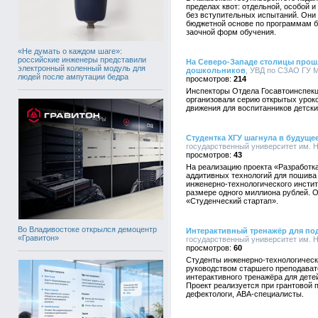
пределах квот: отдельной, особой 
без вступительных испытаний. Они
бюджетной основе по программам ба
заочной форм обучения.
«Не думать о каждом шаге»:
российские инженеры представили
На Северо-Западе столицы прош
электронный коленный модуль для
дошкольников
, УВД по СЗАО ГУ М
людей после ампутации бедра
214
Инспекторы Отдела Госавтоинспекц
организовали серию открытых урок
движения для воспитанников детски
Студентка ХГУ шагнула в будуще
государственный университет им. Н.
43
На реализацию проекта «Разработк
аддитивных технологий для пошива
инженерно-технологического инстит
размере одного миллиона рублей. О
«Студенческий стартап».
Во Владивостоке открылся демоцентр
Интерактивный тренажёр для под
«Гравитон»
государственный университет им. Н.
60
Студенты инженерно-технологическо
руководством старшего преподават
интерактивного тренажёра для дете
Проект реализуется при грантовой п
дефектологи, АВА-специалисты.