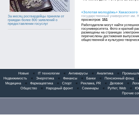
«Золотая молодёжь» Хакасского 
государственный университет им. Н.
За месяц росгвардейцы приняли от
151
граждан более 800 заявлений о
предоставлении госуслуг
Работодатели могут найти успешног
госуниверситета. Фото и краткий ра
размещены на страницах электронн
перечислены достижения выпускник
общественной и культурно-творческ
Новые
«
IT технологии
«
Антивирусы
«
Аналитика
«
Промышлен
Недвижимость
«
Энергетика
«
Финансы
«
Банки
«
Пенсионный фонд
Медицина
«
Фармацевтика
«
Спорт
«
Реклама, PR
«
Деловое
«
Логи
Общество
«
Народный фронт
«
Семинары
«
РуНет, Web
«
Юб
Прочие со