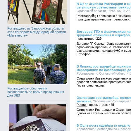
В Орле экипажи Росгвардии и с
регулярные совместные трениро
Орловской области, 06:54, 05.08.20
Росгвардейцы совместно с экипаж
проводят практические тренировки.
Росгвардеец из Запорожской области
Договоры ГПХ с физическими ли
стал призером международной премии
трудовые отношения и штрафов
«Мы вместе»
329
Договор ГПХ может быть переквали
оформлены правильно. Разбираем п
самозанятыми, позиции ФНС и судо
штрафов.
В Ливнах росгвардейцы приняли
мероприятии по безопасности д
Росгвардии по Орловской области, 1
Сотрудники Ливенского отделения 
провели совместное профилактичес
Госавтоинспекции.
Росгвардейцы обеспечили
безопасность во время празднования
Дня ВДВ
Орловские росгвардейцы пресек
магазине
, Управление Росгвардии п
Россия
445
Сотрудники Росгвардии в Орле пре
одном из сетевых магазинов област
В Орле росгвардейцы за неделю 
Управление Росгвардии по Орловско