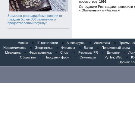
1099
Сотрудники Росгвардии проверили д
«Юбилейный» и «Космос».
За месяц росгвардейцы приняли от
граждан более 800 заявлений о
предоставлении госуслуг
Новые
«
IT технологии
«
Антивирусы
«
Аналитика
«
Промышлен
Недвижимость
«
Энергетика
«
Финансы
«
Банки
«
Пенсионный фонд
Медицина
«
Фармацевтика
«
Спорт
«
Реклама, PR
«
Деловое
«
Логи
Общество
«
Народный фронт
«
Семинары
«
РуНет, Web
«
Юб
Прочие со