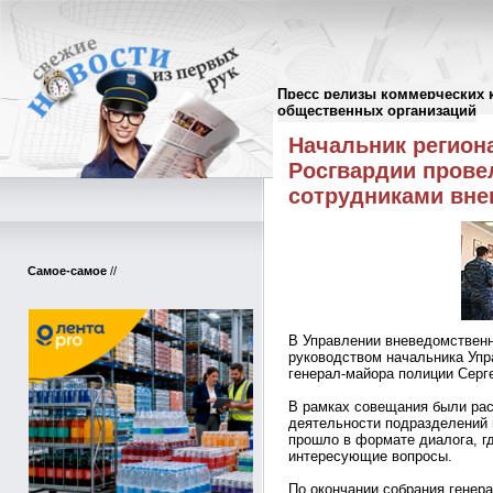
Пресс релизы коммерческих 
Пресс-релизы
//
общественных организаций
Начальник регион
Росгвардии прове
сотрудниками вне
Самое-самое
//
В Управлении вневедомствен
руководством начальника Упр
генерал-майора полиции Серг
В рамках совещания были ра
деятельности подразделений
прошло в формате диалога, г
интересующие вопросы.
По окончании собрания генер