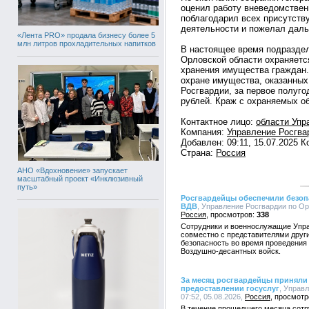
оценил работу вневедомствен
поблагодарил всех присутств
деятельности и пожелал даль
«Лента PRO» продала бизнесу более 5
млн литров прохладительных напитков
В настоящее время подразде
Орловской области охраняетс
хранения имущества граждан.
охране имущества, оказанных
Росгвардии, за первое полуг
рублей. Краж с охраняемых о
Контактное лицо:
области Упр
Компания:
Управление Росгва
Добавлен: 09:11, 15.07.2025 
Страна:
Россия
АНО «Вдохновение» запускает
масштабный проект «Инклюзивный
путь»
Росгвардейцы обеспечили безоп
ВДВ
, Управление Росгвардии по Орл
Россия
338
Сотрудники и военнослужащие Упра
совместно с представителями друг
безопасность во время проведения
Воздушно-десантных войск.
За месяц росгвардейцы приняли 
предоставлении госуслуг
, Управ
07:52, 05.08.2026,
Россия
В течение прошедшего месяца сотр