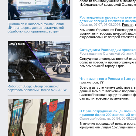
области приняли участие в межвед
Избирательной комиссией Орловско
Росгвардейцы проверили антит
детских лагерей «Мечта» и «Лесн
Quorum от «Наносемантики»: новая
области, 07:07, 05.08.2026,
Россия
ИИ-платформа для автоматической
Комиссия Управления Росгвардии п
обработки корпоративных встреч
уровня антитеррористической защи
оздоровительных лагерей «Мечта» 
Сотрудники Росгвардии пресекл
Росгвардии по Орловской области, 0
Сотрудники вневедомственной охра
области пресекли противоправную д
Комсомольской города Орла.
Что изменится в России с 1 авгус
77
Robort от 3Logic Group расширил
Всего в августе начнут действоват
портфель роботами Unitree A2 и A2-W
данный момент. Ключевые поправки
налогообложения, кредитования и ф
самых интересных изменениях.
В Орле сотрудники лицензионно
приняли более 200 заявлений от
Орловской области, 06:54, 05.08.20
В течение прошедшей недели росг
юридическим лицам 152 лицензий и