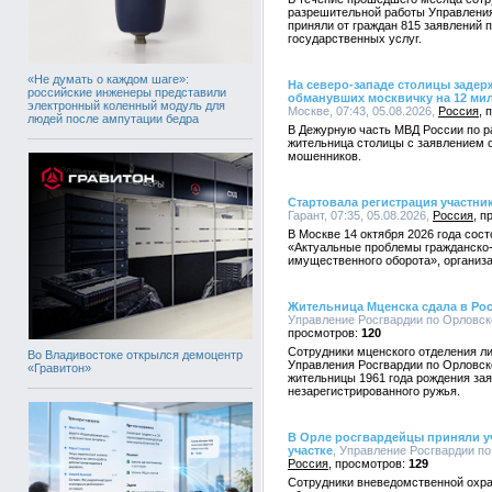
разрешительной работы Управления
приняли от граждан 815 заявлений 
государственных услуг.
«Не думать о каждом шаге»:
На северо-западе столицы заде
российские инженеры представили
обманувших москвичку на 12 ми
электронный коленный модуль для
Москве, 07:43, 05.08.2026,
Россия
людей после ампутации бедра
В Дежурную часть МВД России по ра
жительница столицы с заявлением о
мошенников.
Стартовала регистрация участн
Гарант, 07:35, 05.08.2026,
Россия
В Москве 14 октября 2026 года со
«Актуальные проблемы гражданско-
имущественного оборота», организа
Жительница Мценска сдала в Ро
Управление Росгвардии по Орловско
120
Сотрудники мценского отделения л
Во Владивостоке открылся демоцентр
Управления Росгвардии по Орловск
«Гравитон»
жительницы 1961 года рождения за
незарегистрированного ружья.
В Орле росгвардейцы приняли уч
участке
, Управление Росгвардии по 
Россия
129
Сотрудники вневедомственной охра