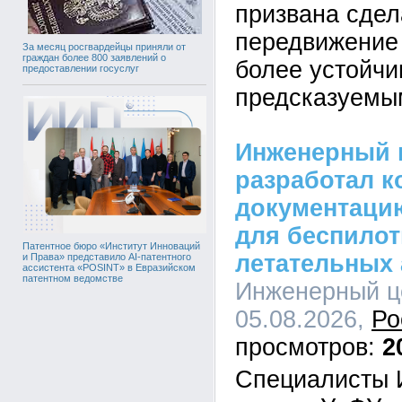
призвана сдел
передвижение 
За месяц росгвардейцы приняли от
граждан более 800 заявлений о
более устойчи
предоставлении госуслуг
предсказуемы
Инженерный 
разработал к
документацию
для беспило
Патентное бюро «Институт Инноваций
летательных 
и Права» представило AI-патентного
ассистента «POSINT» в Евразийском
патентном ведомстве
Инженерный це
05.08.2026,
Ро
2
Специалисты 