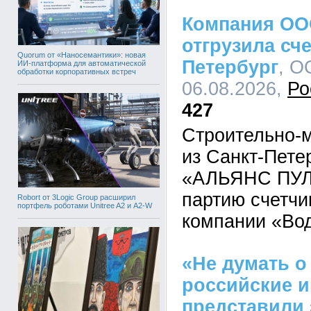
Компания ОО
отгрузила сче
Quorum от «Наносемантики»: новая
Петербург
, О
ИИ-платформа для автоматической
обработки корпоративных встреч
06.08.2026,
Ро
427
Строительно-
из Санкт-Пет
«АЛЬЯНС ПУЛ»
партию счетчи
Robort от 3Logic Group расширил
портфель роботами Unitree A2 и A2-W
компании «Во
«Не думать о
российские 
представили