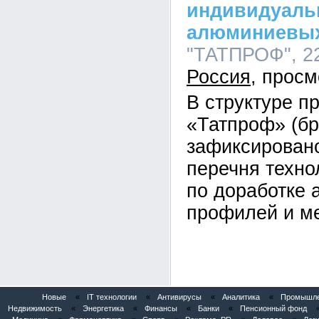
индивидуаль
алюминиевы
"ТАТПРОФ", 22
Россия
В структуре п
«Татпроф» (б
зафиксирован
перечня техно
по доработке
профилей и ме
Новые
«
IT технологии
«
Антивирусы
«
Аналитика
«
Промышлен
Недвижимость
«
Энергетика
«
Финансы
«
Банки
«
Пенсионный фонд