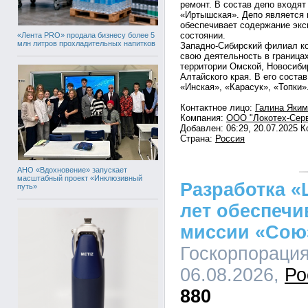
ремонт. В состав депо входя
«Иртышская». Депо является
обеспечивает содержание экс
состоянии.
«Лента PRO» продала бизнесу более 5
млн литров прохладительных напитков
Западно-Сибирский филиал к
свою деятельность в граница
территории Омской, Новосиби
Алтайского края. В его соста
«Инская», «Карасук», «Топки»
Контактное лицо:
Галина Яким
Компания:
ООО "Локотех-Серв
Добавлен: 06:29, 20.07.2025 
Страна:
Россия
АНО «Вдохновение» запускает
масштабный проект «Инклюзивный
Разработка «
путь»
лет обеспечи
миссии «Сою
Госкорпорация
06.08.2026,
Ро
880