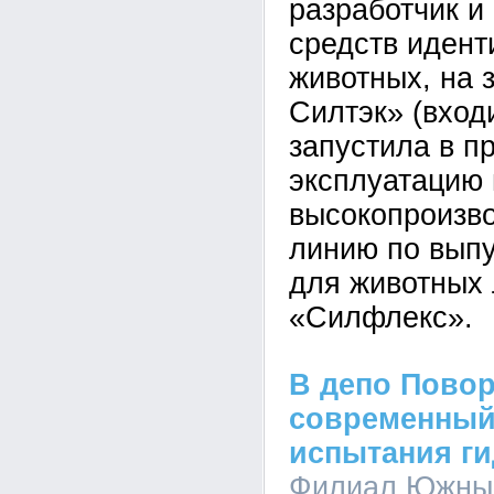
разработчик и
средств иден
животных, на 
Силтэк» (вход
запустила в 
эксплуатацию
высокопроизв
линию по вып
для животных
«Силфлекс».
В депо Пово
современный
испытания г
Филиал Южный