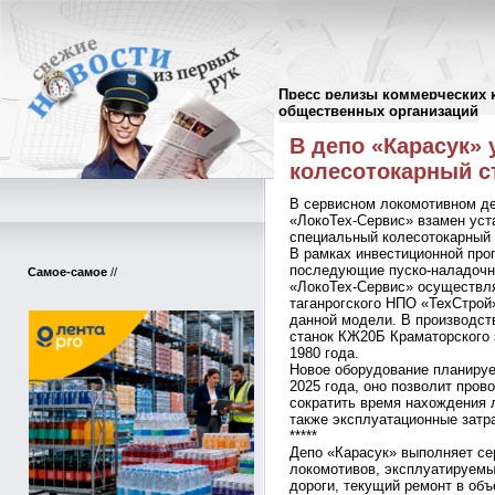
Пресс релизы коммерческих 
Пресс-релизы
//
общественных организаций
В депо «Карасук»
колесотокарный с
В сервисном локомотивном д
«ЛокоТех-Сервис» взамен уст
специальный колесотокарный 
В рамках инвестиционной пр
последующие пуско-наладочны
Самое-самое
//
«ЛокоТех-Сервис» осуществля
таганрогского НПО «ТехСтрой»
данной модели. В производст
станок КЖ20Б Краматорского 
1980 года.
Новое оборудование планируе
2025 года, оно позволит пров
сократить время нахождения 
также эксплуатационные затр
*****
Депо «Карасук» выполняет се
локомотивов, эксплуатируемы
дороги, текущий ремонт в объ