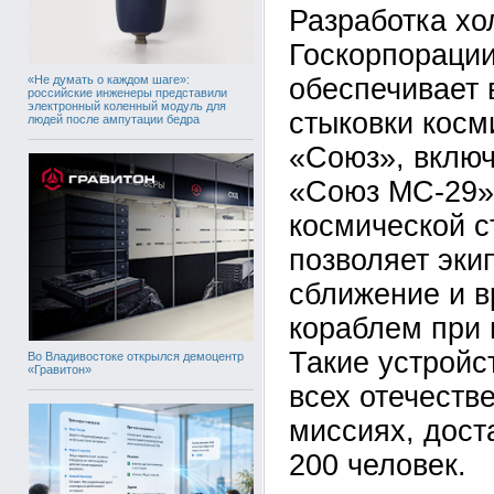
Разработка х
Госкорпорации
«Не думать о каждом шаге»:
обеспечивает 
российские инженеры представили
электронный коленный модуль для
стыковки косм
людей после ампутации бедра
«Союз», вклю
«Союз МС-29»
космической с
позволяет эки
сближение и в
кораблем при 
Такие устройс
Во Владивостоке открылся демоцентр
«Гравитон»
всех отечеств
миссиях, дост
200 человек.