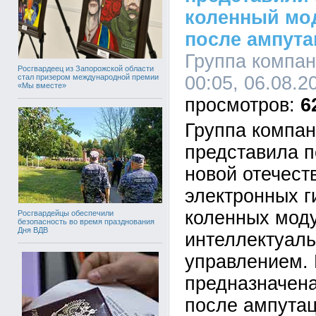
коленный мо
после ампута
Группа компа
Росгвардеец из Запорожской области
стал призером международной премии
00:05, 06.08.2
«Мы вместе»
6
Группа компа
представила п
новой отечест
электронных г
коленных мод
Росгвардейцы обеспечили
безопасность во время празднования
Дня ВДВ
интеллектуал
управлением. 
предназначен
после ампутац