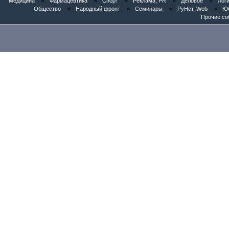
Медицина
«
Фармацевтика
«
Спорт
«
Реклама, PR
«
Деловое
«
Логи
Общество
«
Народный фронт
«
Семинары
«
РуНет, Web
«
Юб
Прочие со