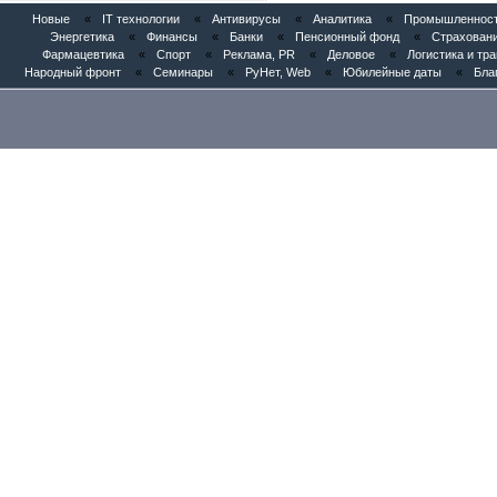
Новые
«
IT технологии
«
Антивирусы
«
Аналитика
«
Промышленность
Энергетика
«
Финансы
«
Банки
«
Пенсионный фонд
«
Страхован
Фармацевтика
«
Спорт
«
Реклама, PR
«
Деловое
«
Логистика и тр
Народный фронт
«
Семинары
«
РуНет, Web
«
Юбилейные даты
«
Бла