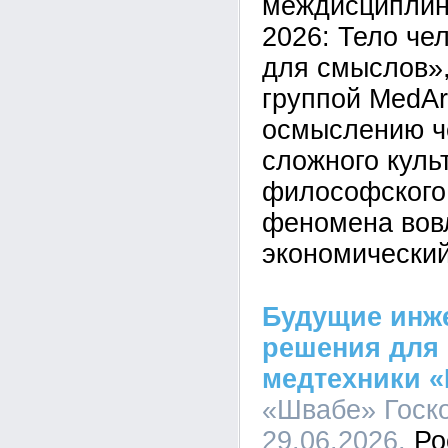
междисциплин
2026: Тело че
для смыслов»,
группой MedAr
осмыслению че
сложного куль
философского
феномена вовл
экономический
Будущие инж
решения для 
медтехники 
«Швабе» Госко
29.06.2026,
Ро