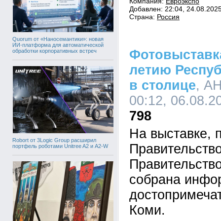
Компания:
Евроэкспо
Добавлен: 22:04, 24.08.202
Страна:
Россия
Quorum от «Наносемантики»: новая
ИИ-платформа для автоматической
Фотовыставка
обработки корпоративных встреч
летию Респуб
в столице
, А
00:12, 06.08.2
798
На выставке, 
Robort от 3Logic Group расширил
Правительств
портфель роботами Unitree A2 и A2-W
Правительств
собрана инфо
достопримеча
Коми.