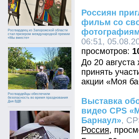
Россиян приг
фильм со св
фотография
Росгвардеец из Запорожской области
стал призером международной премии
«Мы вместе»
06:51, 05.08.2
1
До 20 августа
принять участ
акции «Моя ба
Росгвардейцы обеспечили
безопасность во время празднования
Выставка обо
Дня ВДВ
видео CPS «
Барнаул»
, CP
Россия