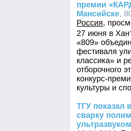
премии «КАР
Мансийске
, 8
Россия
27 июня в Хан
«809» объедин
фестиваля ули
классика» и р
отборочного э
конкурс-преми
культуры и сп
ТГУ показал 
сварку поли
ультразвуко