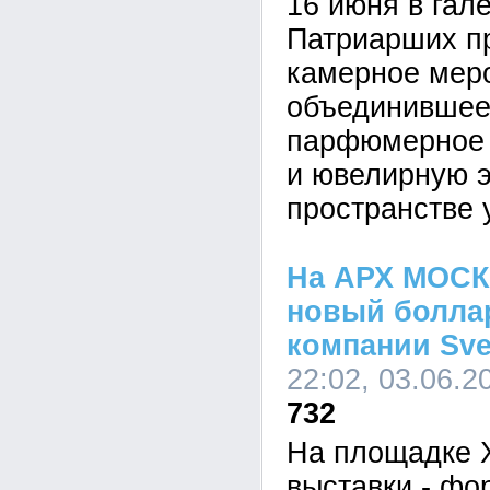
16 июня в гале
Патриарших п
камерное мер
объединившее 
парфюмерное м
и ювелирную э
пространстве 
На АРХ МОСК
новый боллар
компании Sve
22:02, 03.06.2
732
На площадке 
выставки - фо