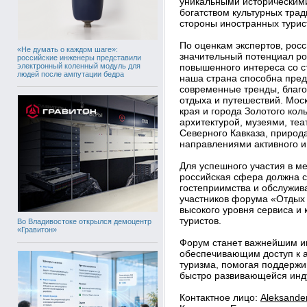
уникальными историческим
богатством культурных трад
стороны иностранных турис
По оценкам экспертов, рос
«Не думать о каждом шаге»:
значительный потенциал ро
российские инженеры представили
электронный коленный модуль для
повышенного интереса со с
людей после ампутации бедра
наша страна способна пре
современные тренды, благ
отдыха и путешествий. Моск
края и города Золотого кол
архитектурой, музеями, те
Северного Кавказа, природ
направлениями активного и
Для успешного участия в м
российская сфера должна с
гостеприимства и обслужив
участников форума «Отдых 
высокого уровня сервиса и
туристов.
Во Владивостоке открылся демоцентр
«Гравитон»
Форум станет важнейшим и
обеспечивающим доступ к а
туризма, помогая поддержи
быстро развивающейся инд
Контактное лицо:
Aleksande