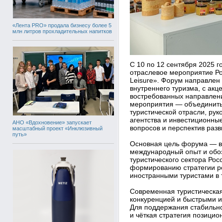
«Лента PRO» продала бизнесу более 5
млн литров прохладительных напитков
С 10 по 12 сентября 2025 
отраслевое мероприятие Р
Leisure». Форум направлен 
внутреннего туризма, с акц
востребованных направлени
мероприятия — объединить 
туристической отрасли, рук
агентства и инвестиционны
АНО «Вдохновение» запускает
вопросов и перспектив разв
масштабный проект «Инклюзивный
путь»
Основная цель форума — вы
международный опыт и обоз
туристического сектора Ро
формированию стратегии р
иностранными туристами в 
Современная туристическая
конкуренцией и быстрыми 
Для поддержания стабильно
и чёткая стратегия позици