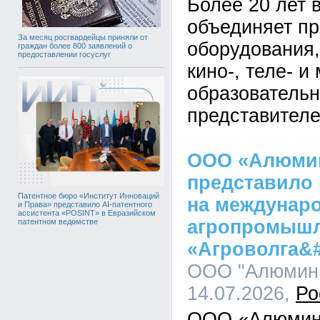
Более 20 лет 
объединяет п
За месяц росгвардейцы приняли от
оборудования,
граждан более 800 заявлений о
предоставлении госуслуг
кино-, теле- и
образовательн
представителе
ООО «Алюми
представило
Патентное бюро «Институт Инноваций
на междунар
и Права» представило AI-патентного
ассистента «POSINT» в Евразийском
агропромышл
патентном ведомстве
«Агроволга&#
ООО "Алюмини
14.07.2026,
Ро
ООО «Алюмини