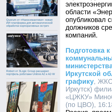
электроэнерги
области «Энер
опубликовал с
Quorum от «Наносемантики»: новая
ИИ-платформа для автоматической
должников ср
обработки корпоративных встреч
компаний.
Подготовка к
коммунальны
министерств
Robort от 3Logic Group расширил
Иркутской об
портфель роботами Unitree A2 и A2-W
графику
, ЖКС
Иркутск) фил
«ЦЖКУ» Мино
(по ЦВО), 16:1