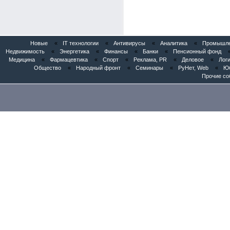
Новые
«
IT технологии
«
Антивирусы
«
Аналитика
«
Промышлен
Недвижимость
«
Энергетика
«
Финансы
«
Банки
«
Пенсионный фонд
Медицина
«
Фармацевтика
«
Спорт
«
Реклама, PR
«
Деловое
«
Логи
Общество
«
Народный фронт
«
Семинары
«
РуНет, Web
«
Юб
Прочие со