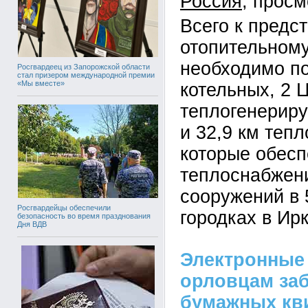
Россия
Всего к предс
отопительному
необходимо по
Росгвардеец из Запорожской области
стал призером международной премии
«Мы вместе»
котельных, 2 
теплогенерир
и 32,9 км тепл
которые обес
теплоснабжени
сооружений в 
Росгвардейцы обеспечили
городках в Ир
безопасность во время празднования
Дня ВДВ
Электронные 
орловцам за
бумажных кв