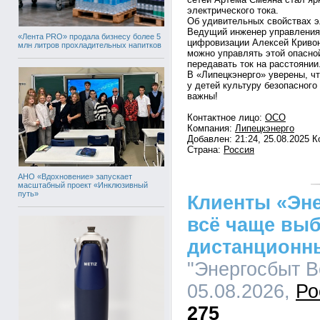
электрического тока.
Об удивительных свойствах э
Ведущий инженер управления 
«Лента PRO» продала бизнесу более 5
цифровизации Алексей Кривон
млн литров прохладительных напитков
можно управлять этой опасной
передавать ток на расстоянии
В «Липецкэнерго» уверены, ч
у детей культуру безопасного
важны!
Контактное лицо:
ОСО
Компания:
Липецкэнерго
Добавлен: 21:24, 25.08.2025 
Страна:
Россия
АНО «Вдохновение» запускает
масштабный проект «Инклюзивный
путь»
Клиенты «Эн
всё чаще вы
дистанционн
"Энергосбыт Во
05.08.2026,
Ро
275