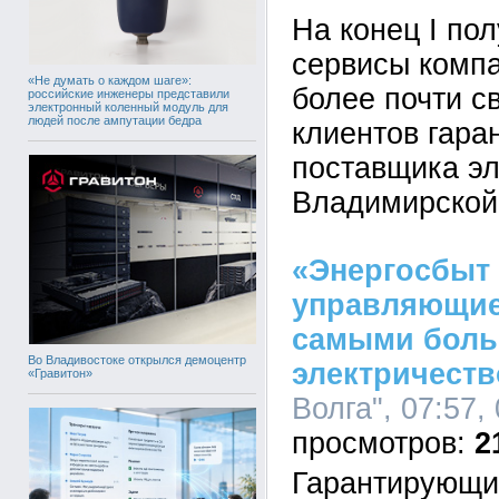
На конец I по
сервисы комп
«Не думать о каждом шаге»:
более почти с
российские инженеры представили
электронный коленный модуль для
людей после ампутации бедра
клиентов гара
поставщика эл
Владимирской
«Энергосбыт 
управляющие
самыми боль
Во Владивостоке открылся демоцентр
электричеств
«Гравитон»
Волга", 07:57,
2
Гарантирующи