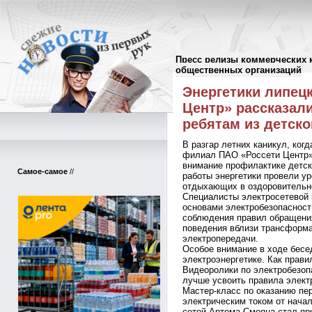
Пресс релизы коммерческих 
Пресс-релизы
//
общественных организаций
Энергетики липец
Центр» рассказал
ребятам из детско
В разгар летних каникул, ког
филиал ПАО «Россети Центр» 
внимание профилактике детск
Самое-самое
//
работы энергетики провели ур
отдыхающих в оздоровительн
Специалисты электросетевой 
основами электробезопасност
соблюдения правил обращения
поведения вблизи трансформа
электропередачи.
Особое внимание в ходе бес
электроэнергетике. Как прави
Видеоролики по электробезоп
лучше усвоить правила элект
Мастер-класс по оказанию пе
электрическим током от начал
сетей Артема Смеяна стал яр