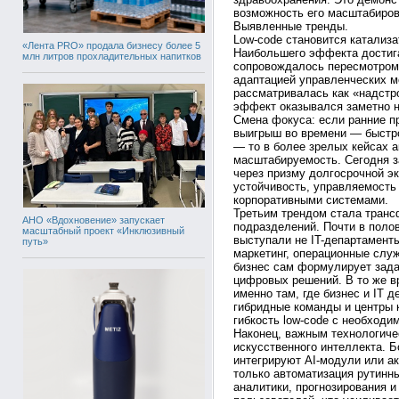
возможность его масштабиров
Выявленные тренды.
Low-code становится катализ
«Лента PRO» продала бизнесу более 5
Наибольшего эффекта достига
млн литров прохладительных напитков
сопровождалось пересмотром 
адаптацией управленческих м
рассматривалась как «надст
эффект оказывался заметно 
Смена фокуса: если ранние п
выигрыш во времени — быстро
— то в более зрелых кейсах 
масштабируемость. Сегодня з
через призму долгосрочной э
устойчивость, управляемость 
корпоративными системами.
Третьим трендом стала тран
АНО «Вдохновение» запускает
подразделений. Почти в поло
масштабный проект «Инклюзивный
выступали не IT-департамент
путь»
маркетинг, операционные служ
бизнес сам формулирует зада
цифровых решений. В то же в
именно там, где бизнес и IT 
гибридные команды и центры 
гибкость low-code с необход
Наконец, важным технологиче
искусственного интеллекта. 
интегрируют AI-модули или ак
только автоматизация рутинн
аналитики, прогнозирования 