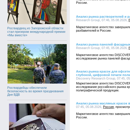
России.
Анализ рынка растворителей и р
Research Group, 07:46, 05.08.2026,
Маркетинговое агентство завершил
Росгвардеец из Запорожской области
разбавителей в России.
стал призером международной премии
«Мы вместе»
Анализ рынка панелей фасадных
Research Group, 07:45, 05.08.2026,
Маркетинговое агентство DISCOVE
исследование рынка панелей фасад
Анализ рынка красок для офсетн
глубокой, цифровой печати пол
Discovery Research Group, 07:45, 0
Маркетинговое агентство DISCOVE
исследование российского рынка к
Росгвардейцы обеспечили
полиграфической продукции.
безопасность во время празднования
Дня ВДВ
Анализ рынка масляных красок 
07:45, 05.08.2026,
Россия
Маркетинговое агентство завершил
России.