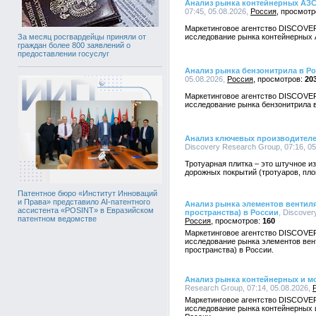
Анализ рынка контейнерных АЗС
07:45, 05.08.2026,
Россия
Маркетинговое агентство DISCOVE
исследование рынка контейнерных 
За месяц росгвардейцы приняли от
граждан более 800 заявлений о
предоставлении госуслуг
Анализ рынка бензонитрила в Р
05.08.2026,
Россия
20
Маркетинговое агентство DISCOVE
исследование рынка бензонитрила в
Анализ ключевых производителе
Discovery Research Group, 07:16, 0
Тротуарная плитка – это штучное и
дорожных покрытий (тротуаров, пло
Патентное бюро «Институт Инноваций
и Права» представило AI-патентного
Анализ рынка элементов вентил
ассистента «POSINT» в Евразийском
пространства) в России
, Discover
патентном ведомстве
Россия
160
Маркетинговое агентство DISCOVE
исследование рынка элементов вен
пространства) в России.
Анализ рынка контейнерных и м
Research Group, 07:14, 05.08.2026,
Маркетинговое агентство DISCOVE
исследование рынка контейнерных