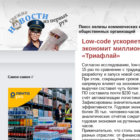
Пресс релизы коммерческих 
Пресс-релизы
//
общественных организаций
Low-code ускоряет
экономит миллион
«Триафлай»
Согласно исследованию, low-c
15 раз по сравнению с традиц
разработку и запуск новой си
Самое-самое
//
При этом, сокращение сроков 
напрямую влияет на экономич
выручки составил чуть более 
ПО составила почти $230 тыс.
счёт автоматизации логистики
Зафиксированы значительные
эффективности. Годовая экон
более 35 тыс. человеко-часов
аналитических отчётов сократ
годовая экономия на рутинных
часов.
Примечательно, что столь зн
разных отраслях: от финансо
здравоохранения. Это демонс