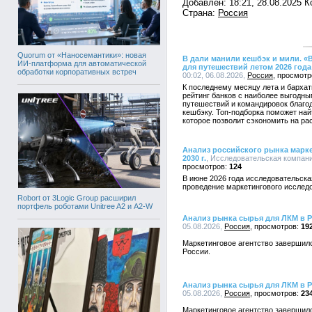
Добавлен: 18:21, 28.08.2025 
Страна:
Россия
Quorum от «Наносемантики»: новая
В дали манили кешбэк и мили. «
ИИ-платформа для автоматической
для путешествий летом 2026 года
обработки корпоративных встреч
00:02, 06.08.2026,
Россия
К последнему месяцу лета и барха
рейтинг банков с наиболее выгодн
путешествий и командировок благ
кешбэку. Топ-подборка поможет на
которое позволит сэкономить на рас
Анализ российского рынка маркет
2030 г.
, Исследовательская компания
124
В июне 2026 года исследовательска
проведение маркетингового исслед
Robort от 3Logic Group расширил
портфель роботами Unitree A2 и A2-W
Анализ рынка сырья для ЛКМ в 
05.08.2026,
Россия
19
Маркетинговое агентство завершил
России.
Анализ рынка сырья для ЛКМ в 
05.08.2026,
Россия
23
Маркетинговое агентство завершил