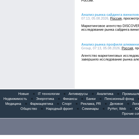
России.
Анализ рынка сайдинга винилов
07:13, 05.08.2026,
Россия
Маркетинговое агентство DISCOVE
исследование рынка сайдинга винил
Анализ рынка профиля алюмини
Group, 07:13, 05.08.2026,
Россия
Агентство маркетинговых исследо
завершило исследование рынка алю
Новые
«
IT технологии
«
Антивирусы
«
Аналитика
«
Промышлен
Недвижимость
«
Энергетика
«
Финансы
«
Банки
«
Пенсионный фонд
Медицина
«
Фармацевтика
«
Спорт
«
Реклама, PR
«
Деловое
«
Логи
Общество
«
Народный фронт
«
Семинары
«
РуНет, Web
«
Юб
Прочие со