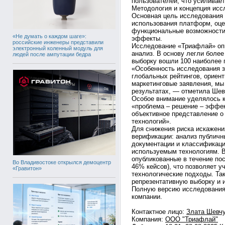
пользователей, что усиливает
Методология и концепция исс
Основная цель исследования
использования платформ, оце
функциональные возможности,
«Не думать о каждом шаге»:
эффекты.
российские инженеры представили
Исследование «Триафлай» опи
электронный коленный модуль для
анализ. В основу легли более
людей после ампутации бедра
выборку вошли 100 наиболее 
«Особенность исследования за
глобальных рейтингов, ориен
маркетинговые заявления, мы
результатах, — отметила Шев
Особое внимание уделялось к
«проблема – решение – эффек
объективное представление о
технологий».
Для снижения риска искажени
верификации: анализ публичн
документации и классификаци
используемым технологиям. В
опубликованные в течение пос
Во Владивостоке открылся демоцентр
46% кейсов), что позволяет у
«Гравитон»
технологические подходы. Та
репрезентативную выборку и 
Полную версию исследования
компании.
Контактное лицо:
Злата Шевч
Компания:
ООО "Триафлай"