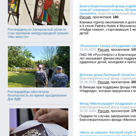
Благотворительный фонд содейс
семью" планирует помочь 40 пр
прошлого
, Благотворительный фонд
Россия
180
Клиника «Центр омоложения и долго
и 4 отеля Palmira Hotels в Московс
Росгвардеец из Запорожской области
«Найди семью», стартовавшую 1 ию
стал призером международной премии
детей
«Мы вместе»
«Ровесник» снова объединяет ю
15.06.2026,
Россия
14
ПАО НК «РуссНефть» и Благотвори
лет оказывают финансовую поддерж
одаренных детей, молодежи и преп
Детские дома Липецкой области
благотворительный фонд социально
02.06.2026,
Россия
20
В Липецке при поддержке фонда «М
«Надежда», которая приурочена к 
Росгвардейцы обеспечили
безопасность во время празднования
Дня ВДВ
Фонд «Милосердие» поздравил л
благотворительный фонд социально
30.05.2026,
Россия
17
Подарки по случаю завершения оче
благотворительного фонда «Милосе
«Беги за семью»: беговой клуб