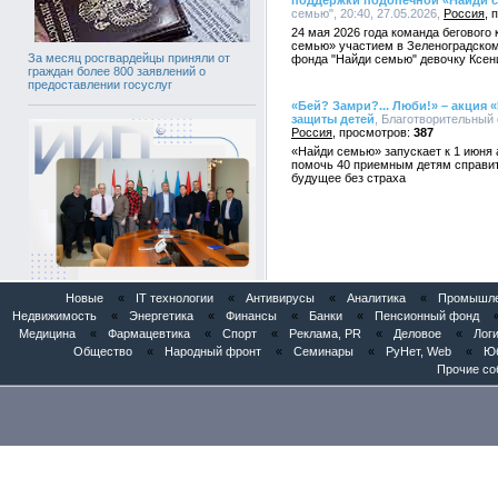
поддержки подопечной «Найди 
семью", 20:40, 27.05.2026,
Россия
24 мая 2026 года команда бегового
семью» участием в Зеленоградско
За месяц росгвардейцы приняли от
фонда "Найди семью" девочку Ксен
граждан более 800 заявлений о
предоставлении госуслуг
«Бей? Замри?... Люби!» – акция
защиты детей
, Благотворительный 
Россия
387
«Найди семью» запускает к 1 июня 
помочь 40 приемным детям справит
будущее без страха
Новые
«
IT технологии
«
Антивирусы
«
Аналитика
«
Промышлен
Патентное бюро «Институт Инноваций
Недвижимость
«
Энергетика
«
Финансы
«
Банки
«
Пенсионный фонд
и Права» представило AI-патентного
ассистента «POSINT» в Евразийском
Медицина
«
Фармацевтика
«
Спорт
«
Реклама, PR
«
Деловое
«
Логи
патентном ведомстве
Общество
«
Народный фронт
«
Семинары
«
РуНет, Web
«
Юб
Прочие со