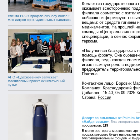
Коллектив государственного 
оказывает всестороннюю под
филиала совместно с жителям
«Лента PRO» продала бизнесу более 5
собирают и формируют посыл
млн литров прохладительных напитков
вещами: от средств гигиены и
медикаментов. На прошлой не
команды «Центральная» отпра
спецоперации, а сейчас форм
теркома.
«Полученная благодарность я
помощь фронту. Она обращена
филиала, ведь каждая сплете
играет важную роль в поддер
председатель территориально
Пантина.
АНО «Вдохновение» запускает
масштабный проект «Инклюзивный
Контактное лицо:
Боровик Мар
путь»
Компания:
Краснодарский фи
Добавлен: 15:40, 05.09.2025 
Страна:
Россия
Десерт со смыслом: от Palmira 
«Найди семью»
, Благотворительны
119
В меню ресторана московского арт-от
продаж которого будет направлен 
благотворительным фондом «Найд