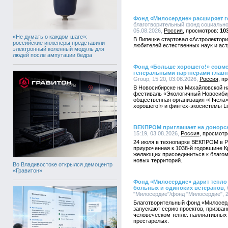
Фонд «Милосердие» расширяет г
благотворительный фонд социально
05.08.2026,
Россия
10
«Не думать о каждом шаге»:
В Липецке стартовал «Астролектори
российские инженеры представили
любителей естественных наук и ас
электронный коленный модуль для
людей после ампутации бедра
Фонд «Больше хорошего!» совмест
генеральными партнерами главн
Group, 15:20, 03.08.2026,
Россия
В Новосибирске на Михайловской н
фестиваль «Экологичный Новосиби
общественная организация «Пчела»
хорошего!» и финтех-экосистемы Li
ВЕКПРОМ приглашает на донорск
15:19, 03.08.2026,
Россия
24 июля в технопарке ВЕКПРОМ в Р
приуроченная к 1038-й годовщине 
желающих присоединиться к благому
новых территорий.
Во Владивостоке открылся демоцентр
«Гравитон»
Фонд «Милосердие» дарит тепло 
больных и одиноких ветеранов
,
"Милосердие"/фонд "Милосердие", 2
Благотворительный фонд «Милосер
запускают серию проектов, призван
человеческом тепле: паллиативных
престарелых.