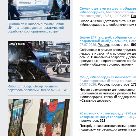
Семьи с детьми из шести област
«Милосердие»
, благотворительны
"Милосердие", 16:54, 12.07.2026,
Ро
Около 470 тонн детского питания б
Quorum от «Наносемантики»: новая
«Милосердие» малообеспеченным с
ИИ-платформа для автоматической
обработки корпоративных встреч
Более 247 тыс. руб. собрали сот
подопечной «Найди семью»
, Бла
07.07.2026,
Россия
59
Собранные в рамках акции средства
лекарств и занятий с психологом д
семье. В школьном возрасте у дево
врожденных неврологических пробл
учебе и общении со сверстниками
Фонд «Милосердие» помогает ш
благотворительный фонд социально
04.07.2026,
Россия
17
Robort от 3Logic Group расширил
Новые возможности для осознанног
портфель роботами Unitree A2 и A2-W
школьников из четырех регионов Р
«Милосердие», который поддержал 
«Стальное дерево».
20 мотоциклистов проедут 270 к
которые не могут говорить
, Соци
321
Петербургские мотоциклисты прове
поддержку неговорящих детей и вз