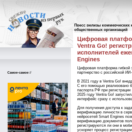
Пресс релизы коммерческих 
Пресс-релизы
//
общественных организаций
Цифровая платфор
Ventra Go! регист
исполнителей еже
Engines
Цифровая платформа гибкой з
партнерство с российской ИИ-
Самое-самое
//
В 2021 году в Ventra Go! вне
С его помощью реализовано б
паспорта РФ при регистрации
2025 году Ventra Go! запусти
интерфейс сразу с использов
Для получения доступа к зад
верификацию личности в сер
нейросетей Smart Engines по
верификацию документов поль
регистрируются ли они в моб
ускоряет процесс регистрации