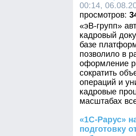
00:14, 06.08.2
3
«эВ-групп» ав
кадровый док
базе платформ
позволило в р
оформление р
сократить объ
операций и у
кадровые про
масштабах все
«1С-Рарус» н
подготовку о