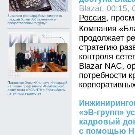
Blazar, 00:15, 
Россия
За месяц росгвардейцы приняли от
граждан более 800 заявлений о
предоставлении госуслуг
Компания «Бл
продолжает р
стратегию раз
контроля сете
Blazar NAC, о
потребности к
корпоративных
Патентное бюро «Институт Инноваций
и Права» представило AI-патентного
ассистента «POSINT» в Евразийском
патентном ведомстве
Инжиниринго
«эВ-групп» у
кадровый до
с помощью H