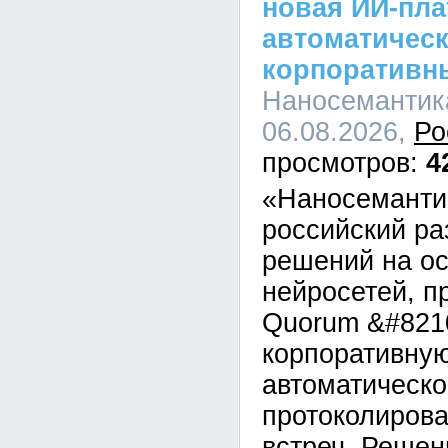
новая ИИ-пл
автоматическ
корпоративн
Наносемантика
06.08.2026,
Ро
4
«Наносеманти
российский ра
решений на о
нейросетей, п
Quorum &#821
корпоративну
автоматическо
протоколирова
встреч. Решен