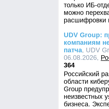
только ИБ-отд
можно перехва
расшифровки 
UDV Group: п
компаниям не
патча
, UDV Gr
06.08.2026,
Ро
364
Российский ра
области кибе
Group предупр
неизвестных у
бизнеса. Эксп