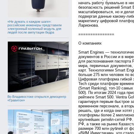
начать работу буквально в не
безопасность решений Smart 
масштабироваться, но и делат
подвергая данные какому-либ
маркетингу цифровой платфор
«Не думать о каждом шаге»:
Ларионова.
российские инженеры представили
электронный коленный модуль для
людей после ампутации бедра
===============
О компаниях
Smart Engines — технологиче
документов в России и в мире
для распознавания паспорта 
мира, первичных документов,
карт. Технологиями Smart En
больше 275 млн человек по в
Цифровая платформа гибкой з
Tech среди платформ временн
(Smart Ranking), топ-10 самы
500). По итогам 2024 года п
Во Владивостоке открылся демоцентр
рейтинге Smart 500. Ventra Go
«Гравитон»
гарантируя первым быстрое з
временном персонале, а вто
решать, где и когда они хотя
платформы более 2 миллионо
крупнейших ритейл-сетей РФ.
РФ, а также на рынке Казахст
размере 700 млн рублей от ф
«ВИМ Инвестиции», что стало