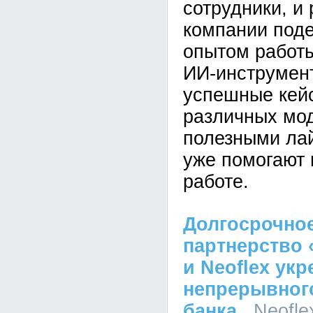
сотрудники, и
компании под
опытом работ
ИИ-инструмен
успешные кей
различных мо
полезными ла
уже помогают 
работе.
Долгосрочное
партнерство 
и Neoflex ук
непрерывного
банка.
, Neofle