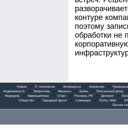
разворачивает
контуре компан
поэтому запис
обработки не 
корпоративну
инфраструктур
Новые
«
IT технологии
«
Антивирусы
«
Аналитика
«
Промышлен
Недвижимость
«
Энергетика
«
Финансы
«
Банки
«
Пенсионный фонд
Медицина
«
Фармацевтика
«
Спорт
«
Реклама, PR
«
Деловое
«
Логи
Общество
«
Народный фронт
«
Семинары
«
РуНет, Web
«
Юб
Прочие со