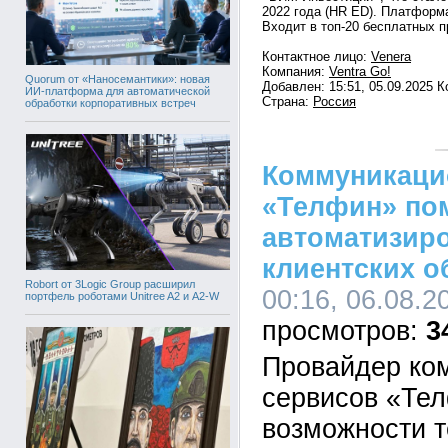
2022 года (HR ED). Платформа
Входит в топ-20 бесплатных п
Контактное лицо:
Venera
Компания:
Ventra Go!
Quorum от «Наносемантики»: новая
Добавлен: 15:51, 05.09.2025 
ИИ-платформа для автоматической
Страна:
Россия
обработки корпоративных встреч
Коммуникаци
«Телфин» по
автоматизир
клиентских 
Robort от 3Logic Group расширил
00:16, 06.08.2
портфель роботами Unitree A2 и A2-W
3
Провайдер ко
сервисов «Те
возможности т