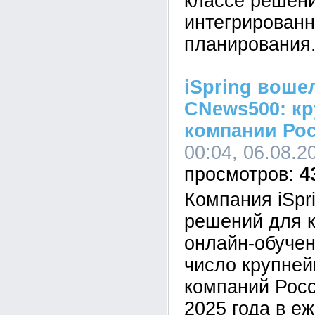
классе решен
интегрированн
планирования
iSpring воше
CNews500: кр
компании Ро
00:04, 06.08.2
4
Компания iSpr
решений для к
онлайн-обучен
число крупне
компаний Росс
2025 года в е