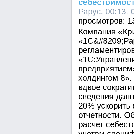
себестоимост
Рарус, 00:13, 
1
Компания «Кр
«1С&#8209;Ра
регламентиров
«1С:Управлен
предприятием
холдингом 8».
вдвое сократи
сведения данн
20% ускорить
отчетности. О
расчет себест
учетом специ