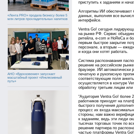
приступить к заданиям и нача
Алгоритмы ИИ обеспечивают 
«Лента PRO» продала бизнесу более 5
данных, выполняя все вычисл
млн литров прохладительных напитков
интерфейсе.
Ventra Go! сегодня лидирующ
на рынке РФ. Сервис объединя
ритейла, e-com и HoReCa и бо
первым быстрое закрытие пот
персонале, а вторым — ежедн
и когда они хотят работать.
Система распознавания паспо
решение на российском рынке
браузере. ИИ автоматически р
печатную и рукописную пропи
АНО «Вдохновение» запускает
масштабный проект «Инклюзивный
соответствующие поля анкеты
путь»
осуществляется в контуре Ven
обработку третьим лицам или
“Аудитория Ventra Go! более 
работников приходят на плат
быстрого получения дополнит
процесс их входа максимальн
стороны, нам важно верифици
к заданиям, ведь эти люди о
тысячах торговых точек по вс
решение партнера по распозн
частью платформы Ventra Go!