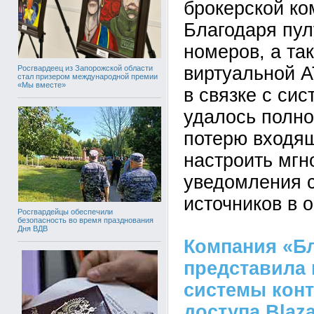
брокерской ко
Благодаря пу
номеров, а та
виртуальной 
Росгвардеец из Запорожской области
стал призером международной премии
«Мы вместе»
в связке с си
удалось полно
потерю входящ
настроить мг
уведомления 
источников в 
Росгвардейцы обеспечили
безопасность во время празднования
Дня ВДВ
Компания «Б
представила
системы конт
доступа Blaza