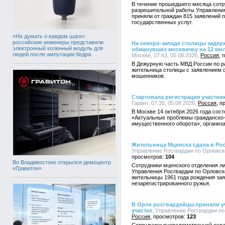
В течение прошедшего месяца сотр
разрешительной работы Управления
приняли от граждан 815 заявлений 
государственных услуг.
«Не думать о каждом шаге»:
российские инженеры представили
На северо-западе столицы заде
электронный коленный модуль для
обманувших москвичку на 12 ми
людей после ампутации бедра
Москве, 07:43, 05.08.2026,
Россия
В Дежурную часть МВД России по ра
жительница столицы с заявлением о
мошенников.
Стартовала регистрация участн
Гарант, 07:35, 05.08.2026,
Россия
В Москве 14 октября 2026 года со
«Актуальные проблемы гражданско-
имущественного оборота», организа
Жительница Мценска сдала в Ро
Управление Росгвардии по Орловско
104
Во Владивостоке открылся демоцентр
Сотрудники мценского отделения л
«Гравитон»
Управления Росгвардии по Орловск
жительницы 1961 года рождения за
незарегистрированного ружья.
В Орле росгвардейцы приняли уч
участке
, Управление Росгвардии по 
Россия
123