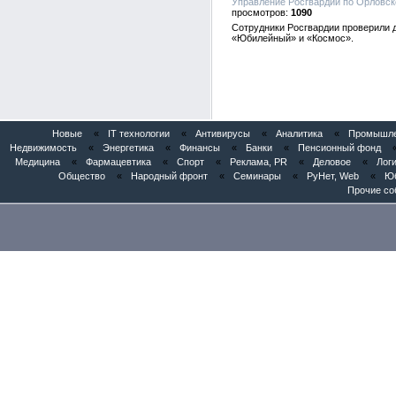
Управление Росгвардии по Орловско
1090
Сотрудники Росгвардии проверили д
«Юбилейный» и «Космос».
Новые
«
IT технологии
«
Антивирусы
«
Аналитика
«
Промышлен
Недвижимость
«
Энергетика
«
Финансы
«
Банки
«
Пенсионный фонд
Медицина
«
Фармацевтика
«
Спорт
«
Реклама, PR
«
Деловое
«
Логи
Общество
«
Народный фронт
«
Семинары
«
РуНет, Web
«
Юб
Прочие со