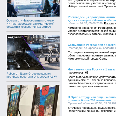
Сотрудники вневедомственной охра
области приняли участие в межвед
Избирательной комиссией Орловско
Росгвардейцы проверили антит
детских лагерей «Мечта» и «Лесн
Quorum от «Наносемантики»: новая
области, 07:07, 05.08.2026,
Россия
ИИ-платформа для автоматической
обработки корпоративных встреч
Комиссия Управления Росгвардии п
уровня антитеррористической защи
оздоровительных лагерей «Мечта» 
Сотрудники Росгвардии пресекл
Росгвардии по Орловской области, 0
Сотрудники вневедомственной охра
области пресекли противоправную д
Комсомольской города Орла.
Что изменится в России с 1 авгус
65
Robort от 3Logic Group расширил
портфель роботами Unitree A2 и A2-W
Всего в августе начнут действоват
данный момент. Ключевые поправки
налогообложения, кредитования и ф
самых интересных изменениях.
В Орле сотрудники лицензионно
приняли более 200 заявлений от
Орловской области, 06:54, 05.08.20
В течение прошедшей недели росг
юридическим лицам 152 лицензий и