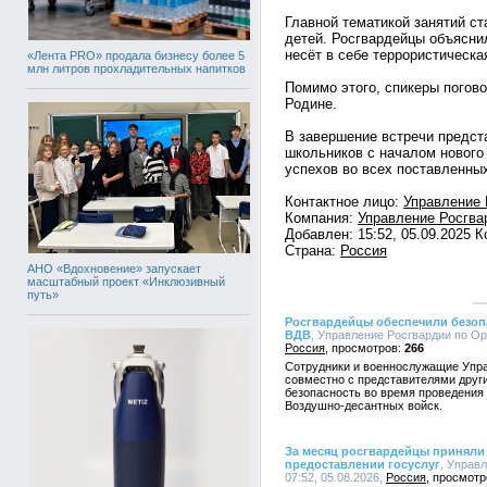
Главной тематикой занятий ст
детей. Росгвардейцы объясни
несёт в себе террористическая
«Лента PRO» продала бизнесу более 5
млн литров прохладительных напитков
Помимо этого, спикеры погово
Родине.
В завершение встречи предст
школьников с началом нового
успехов во всех поставленны
Контактное лицо:
Управление 
Компания:
Управление Росгва
Добавлен: 15:52, 05.09.2025 
Страна:
Россия
АНО «Вдохновение» запускает
масштабный проект «Инклюзивный
путь»
Росгвардейцы обеспечили безоп
ВДВ
, Управление Росгвардии по Орл
Россия
266
Сотрудники и военнослужащие Упра
совместно с представителями друг
безопасность во время проведения
Воздушно-десантных войск.
За месяц росгвардейцы приняли 
предоставлении госуслуг
, Управ
07:52, 05.08.2026,
Россия