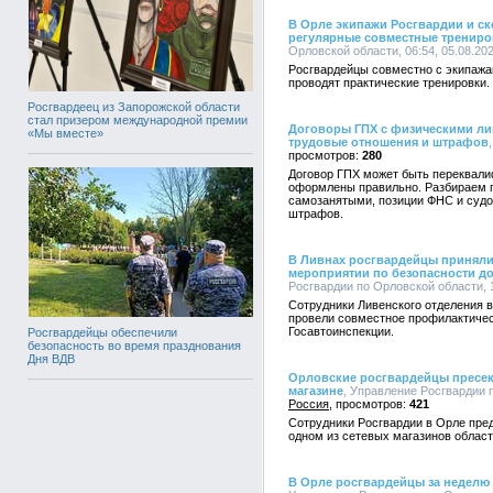
В Орле экипажи Росгвардии и с
регулярные совместные трениро
Орловской области, 06:54, 05.08.20
Росгвардейцы совместно с экипаж
проводят практические тренировки.
Росгвардеец из Запорожской области
стал призером международной премии
Договоры ГПХ с физическими ли
«Мы вместе»
трудовые отношения и штрафов
280
Договор ГПХ может быть переквали
оформлены правильно. Разбираем п
самозанятыми, позиции ФНС и судо
штрафов.
В Ливнах росгвардейцы приняли
мероприятии по безопасности д
Росгвардии по Орловской области, 1
Сотрудники Ливенского отделения 
провели совместное профилактичес
Госавтоинспекции.
Росгвардейцы обеспечили
безопасность во время празднования
Дня ВДВ
Орловские росгвардейцы пресек
магазине
, Управление Росгвардии п
Россия
421
Сотрудники Росгвардии в Орле пре
одном из сетевых магазинов област
В Орле росгвардейцы за неделю 